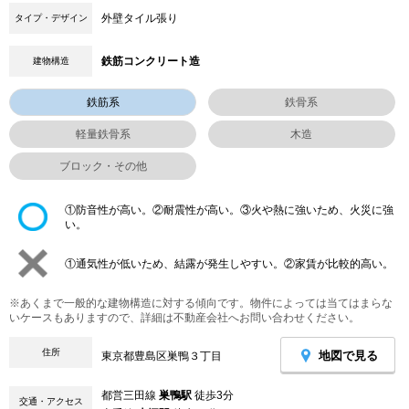
外壁タイル張り
タイプ・デザイン
鉄筋コンクリート造
建物構造
鉄筋系
鉄骨系
軽量鉄骨系
木造
ブロック・その他
①防音性が高い。②耐震性が高い。③火や熱に強いため、火災に強
い。
①通気性が低いため、結露が発生しやすい。②家賃が比較的高い。
※あくまで一般的な建物構造に対する傾向です。物件によっては当てはまらな
いケースもありますので、詳細は不動産会社へお問い合わせください。
住所
地図で見る
東京都豊島区巣鴨３丁目
都営三田線
巣鴨駅
徒歩3分
交通・アクセス