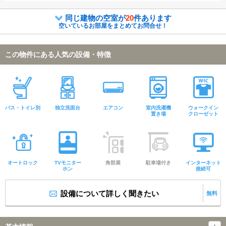
同じ建物の空室が
20
件あります
空いているお部屋をまとめてお問合せ！
この物件にある人気の設備・特徴
バス・トイレ別
独立洗面台
エアコン
室内洗濯機
ウォークイン
置き場
クローゼット
オートロック
TVモニター
角部屋
駐車場付き
インターネット
ホン
接続可
設備について詳しく聞きたい
無料