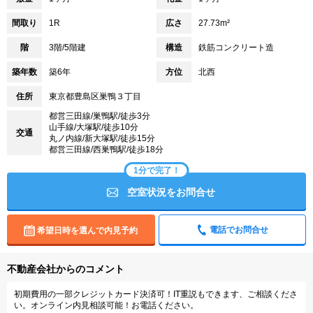
間取り
1R
広さ
27.73m²
階
3階/5階建
構造
鉄筋コンクリート造
築年数
築6年
方位
北西
住所
東京都豊島区巣鴨３丁目
都営三田線/巣鴨駅/徒歩3分
山手線/大塚駅/徒歩10分
交通
丸ノ内線/新大塚駅/徒歩15分
都営三田線/西巣鴨駅/徒歩18分
1分で完了！
空室状況をお問合せ
電話でお問合せ
希望日時を選んで内見予約
不動産会社からのコメント
初期費用の一部クレジットカード決済可！IT重説もできます、ご相談くださ
い。オンライン内見相談可能！お電話ください。