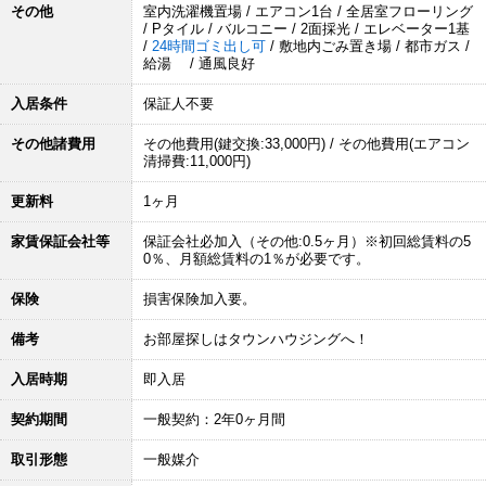
その他
室内洗濯機置場 / エアコン1台 / 全居室フローリング
/ Pタイル / バルコニー / 2面採光 / エレベーター1基
/
24時間ゴミ出し可
/ 敷地内ごみ置き場 / 都市ガス /
給湯 / 通風良好
入居条件
保証人不要
その他諸費用
その他費用(鍵交換:33,000円) / その他費用(エアコン
清掃費:11,000円)
更新料
1ヶ月
家賃保証会社等
保証会社必加入（その他:0.5ヶ月）※初回総賃料の5
0％、月額総賃料の1％が必要です。
保険
損害保険加入要。
備考
お部屋探しはタウンハウジングへ！
入居時期
即入居
契約期間
一般契約：2年0ヶ月間
取引形態
一般媒介