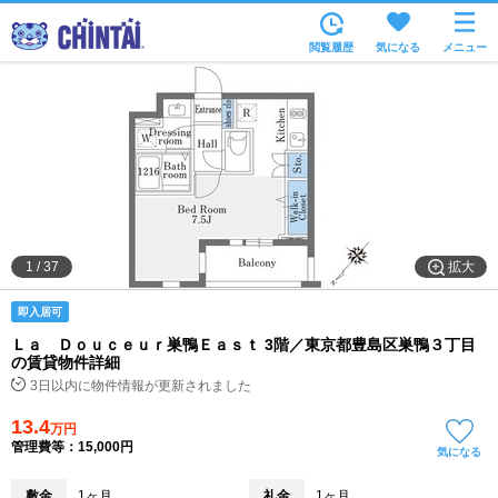
お部屋を探す
閲覧履歴
気になる
メニュー
沿線・駅から
住所から
家賃相場から
通勤通学時間から
物件特集から
拡大
1
/
37
不動産会社から
即入居可
TOP
Ｌａ Ｄｏｕｃｅｕｒ巣鴨Ｅａｓｔ 3階／東京都豊島区巣鴨３丁目
の賃貸物件詳細
3日以内に物件情報が更新されました
13.4
万円
管理費等：15,000円
気になる
敷金
1ヶ月
礼金
1ヶ月