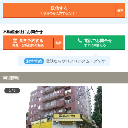
送信する
無料
2 項目のみ入力するだけ！
不動産会社にお問合せ
見学予約する
電話でお問合せ
無料
内見・お店訪問の相談
すぐに問合せる
おすすめ
電話ならやりとりがスムーズです
周辺情報
1
/
9