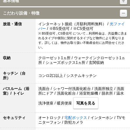
基本情報
こだわり設備・特徴
放送・通信
インターネット接続（月額利用料無料） /
光ファイ
バー
/ ※BS受信可 / ※CS受信可
※ BS受信可 , CS受信可 について…利用料金は、共益費に含ま
れるタイプや個別に契約するタイプなど物件により異なりま
す。詳しくは、物件お取り扱い不動産会社にお問合せくださ
い。
収納
クローゼット1ヵ所 / ウォークインクローゼット1ヵ
所 / シューズボックス1ヵ所 / 玄関収納
キッチン（台
コンロ2口以上 / システムキッチン
所）
バスルーム（浴
洗面台 / シャワー付洗面化粧台 / 洗面所独立 / 洗面
室）/ トイレ
所にドア / 洗面化粧台 / 浴室乾燥機 / 脱衣所 / 温水
洗浄便座 / 暖房便座
写真を見る
セキュリティ
オートロック /
宅配ボックス
/ インターホン / TVモ
ニターフォン / 防犯カメラ