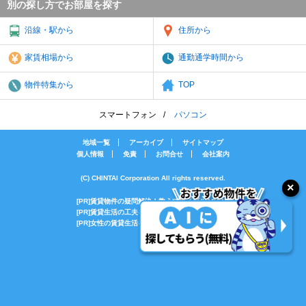
別の探し方でお部屋を探す
沿線・駅から
住所から
家賃相場から
通勤通学時間から
物件特集から
TOP
スマートフォン
パソコン
地域一覧
アーカイブ
サイトマップ
個人情報
免責
お問合せ
会社案内
(C) CHINTAI Corporation All rights reserved.
[PR]賃貸物件の疑問解決！教えてエイブルAGENT
[PR]賃貸生活の工夫を紹介！CHINTAI情報局
[PR]女性の賃貸生活を応援！Woman.CHINTAI