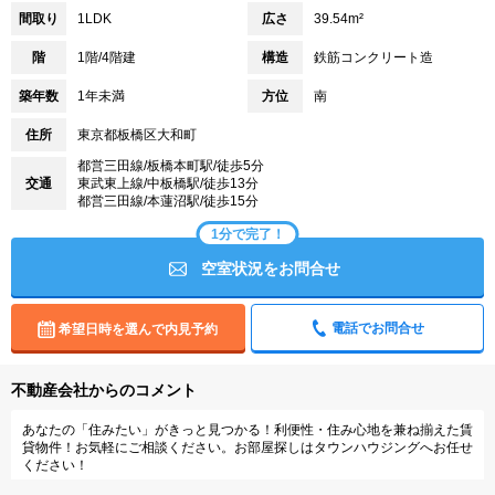
間取り
1LDK
広さ
39.54m²
階
1階/4階建
構造
鉄筋コンクリート造
築年数
1年未満
方位
南
住所
東京都板橋区大和町
都営三田線/板橋本町駅/徒歩5分
交通
東武東上線/中板橋駅/徒歩13分
都営三田線/本蓮沼駅/徒歩15分
1分で完了！
空室状況をお問合せ
電話でお問合せ
希望日時を選んで内見予約
不動産会社からのコメント
あなたの「住みたい」がきっと見つかる！利便性・住み心地を兼ね揃えた賃
貸物件！お気軽にご相談ください。お部屋探しはタウンハウジングへお任せ
ください！