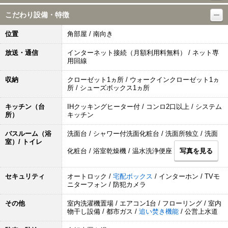
こだわり設備・特徴
位置
角部屋 / 南向き
放送・通信
インターネット接続（月額利用料無料） / ネット専
用回線
収納
クローゼット1ヵ所 / ウォークインクローゼット1ヵ
所 / シューズボックス1ヵ所
キッチン（台
IHクッキングヒーター付 / コンロ2口以上 / システム
所）
キッチン
バスルーム（浴
洗面台 / シャワー付洗面化粧台 / 洗面所独立 / 洗面
室）/ トイレ
化粧台 / 浴室乾燥機 / 温水洗浄便座
写真を見る
セキュリティ
オートロック /
宅配ボックス
/ インターホン / TVモ
ニターフォン / 防犯カメラ
その他
室内洗濯機置場 / エアコン1台 / フローリング / 室内
物干し設備 / 都市ガス /
追い焚き機能
/ 公営上水道