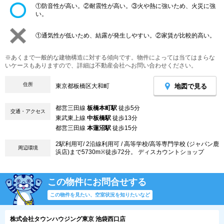
①防音性が高い。②耐震性が高い。③火や熱に強いため、火災に強
い。
①通気性が低いため、結露が発生しやすい。②家賃が比較的高い。
※あくまで一般的な建物構造に対する傾向です。物件によっては当てはまらな
いケースもありますので、詳細は不動産会社へお問い合わせください。
住所
地図で見る
東京都板橋区大和町
都営三田線
板橋本町駅
徒歩5分
交通・アクセス
東武東上線
中板橋駅
徒歩13分
都営三田線
本蓮沼駅
徒歩15分
2駅利用可/ 2沿線利用可 / 高等学校/高等専門学校 (ジャパン鹿
周辺環境
浜店)まで5730m※徒歩72分。 ディスカウントショップ
この物件にお問合せする
この物件を見たい、空室状況を知りたいなど
株式会社タウンハウジング東京 池袋西口店