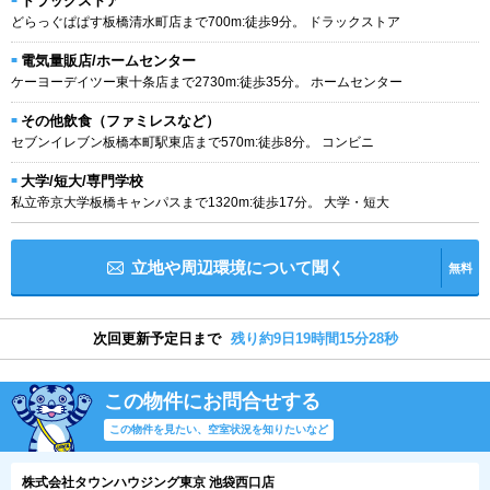
ドラッグストア
どらっぐぱぱす板橋清水町店まで700m:徒歩9分。 ドラックストア
電気量販店/ホームセンター
ケーヨーデイツー東十条店まで2730m:徒歩35分。 ホームセンター
その他飲食（ファミレスなど）
セブンイレブン板橋本町駅東店まで570m:徒歩8分。 コンビニ
大学/短大/専門学校
私立帝京大学板橋キャンパスまで1320m:徒歩17分。 大学・短大
立地や周辺環境について聞く
無料
次回更新予定日まで
残り約9日19時間15分28秒
この物件にお問合せする
この物件を見たい、空室状況を知りたいなど
株式会社タウンハウジング東京 池袋西口店