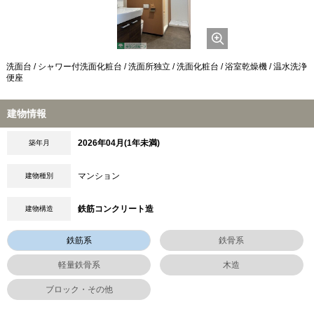
洗面台 / シャワー付洗面化粧台 / 洗面所独立 / 洗面化粧台 / 浴室乾燥機 / 温水洗浄
便座
建物情報
2026年04月(1年未満)
築年月
マンション
建物種別
鉄筋コンクリート造
建物構造
鉄筋系
鉄骨系
軽量鉄骨系
木造
ブロック・その他