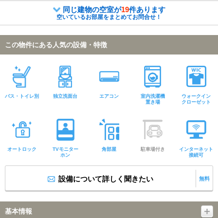
同じ建物の空室が
19
件あります
空いているお部屋をまとめてお問合せ！
この物件にある人気の設備・特徴
バス・トイレ別
独立洗面台
エアコン
室内洗濯機
ウォークイン
置き場
クローゼット
オートロック
TVモニター
角部屋
駐車場付き
インターネット
ホン
接続可
設備について詳しく聞きたい
無料
基本情報