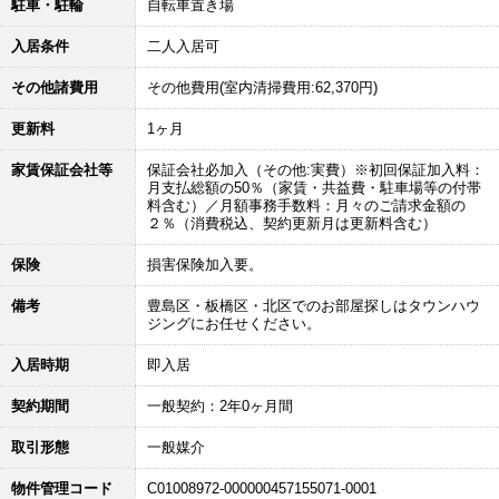
駐車・駐輪
自転車置き場
入居条件
二人入居可
その他諸費用
その他費用(室内清掃費用:62,370円)
更新料
1ヶ月
家賃保証会社等
保証会社必加入（その他:実費）※初回保証加入料：
月支払総額の50％（家賃・共益費・駐車場等の付帯
料含む）／月額事務手数料：月々のご請求金額の
２％（消費税込、契約更新月は更新料含む）
保険
損害保険加入要。
備考
豊島区・板橋区・北区でのお部屋探しはタウンハウ
ジングにお任せください。
入居時期
即入居
契約期間
一般契約：2年0ヶ月間
取引形態
一般媒介
物件管理コード
C01008972-000000457155071-0001