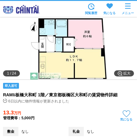
お部屋を探す
閲覧履歴
気になる
メニュー
沿線・駅から
住所から
家賃相場から
通勤通学時間から
物件特集から
拡大
1
/
24
不動産会社から
即入居可
TOP
RAMIi板橋大和町 1階／東京都板橋区大和町の賃貸物件詳細
6日以内に物件情報が更新されました
13.3
万円
管理費等：5,000円
気になる
敷金
なし
礼金
なし