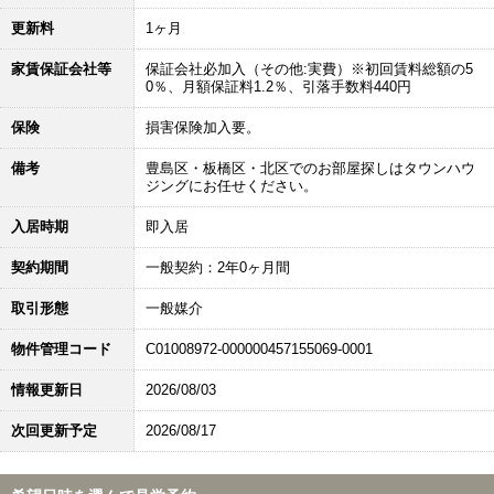
更新料
1ヶ月
家賃保証会社等
保証会社必加入（その他:実費）※初回賃料総額の5
0％、月額保証料1.2％、引落手数料440円
保険
損害保険加入要。
備考
豊島区・板橋区・北区でのお部屋探しはタウンハウ
ジングにお任せください。
入居時期
即入居
契約期間
一般契約：2年0ヶ月間
取引形態
一般媒介
物件管理コード
C01008972-000000457155069-0001
情報更新日
2026/08/03
次回更新予定
2026/08/17