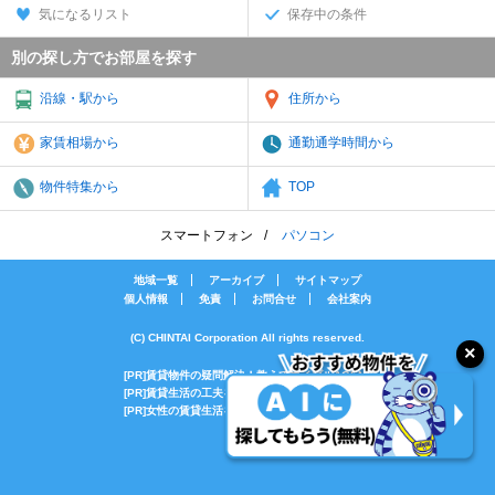
気になるリスト
保存中の条件
別の探し方でお部屋を探す
沿線・駅から
住所から
家賃相場から
通勤通学時間から
物件特集から
TOP
スマートフォン
パソコン
地域一覧
アーカイブ
サイトマップ
個人情報
免責
お問合せ
会社案内
(C) CHINTAI Corporation All rights reserved.
[PR]賃貸物件の疑問解決！教えてエイブルAGENT
[PR]賃貸生活の工夫を紹介！CHINTAI情報局
[PR]女性の賃貸生活を応援！Woman.CHINTAI