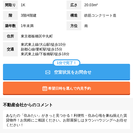
間取り
1K
広さ
20.03m²
階
3階/4階建
構造
鉄筋コンクリート造
築年数
1年未満
方位
南
住所
東京都板橋区中丸町
東武東上線/大山駅/徒歩10分
交通
副都心線/要町駅/徒歩15分
東武東上線/下板橋駅/徒歩18分
1分で完了！
空室状況をお問合せ
希望日時を選んで内見予約
不動産会社からのコメント
あなたの「住みたい」がきっと見つかる！利便性・住み心地を兼ね揃えた賃
貸物件！お気軽にご相談ください。お部屋探しはタウンハウジングへお任せ
ください！