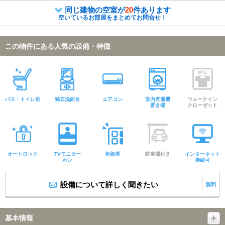
同じ建物の空室が
20
件あります
空いているお部屋をまとめてお問合せ！
この物件にある人気の設備・特徴
バス・トイレ別
独立洗面台
エアコン
室内洗濯機
ウォークイン
置き場
クローゼット
オートロック
TVモニター
角部屋
駐車場付き
インターネット
ホン
接続可
設備について詳しく聞きたい
無料
基本情報