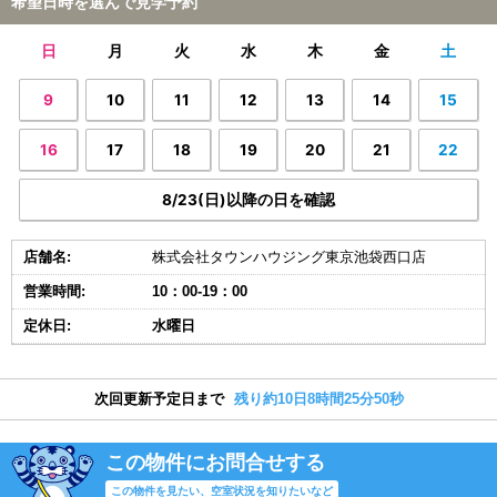
希望日時を選んで見学予約
日
月
火
水
木
金
土
9
10
11
12
13
14
15
16
17
18
19
20
21
22
8/23(日)以降の日を確認
店舗名:
株式会社タウンハウジング東京池袋西口店
営業時間:
10：00-19：00
定休日:
水曜日
次回更新予定日まで
残り約10日8時間25分49秒
この物件にお問合せする
この物件を見たい、空室状況を知りたいなど