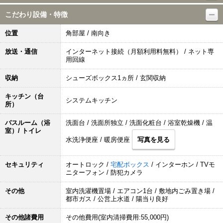
こだわり設備・特徴
位置
角部屋 / 南向き
放送・通信
インターネット接続（月額利用料無料） / ネット専
用回線
収納
シューズボックス1ヵ所 / 玄関収納
キッチン（台
システムキッチン
所）
バスルーム（浴
洗面台 / 洗面所独立 / 洗面化粧台 / 浴室乾燥機 / 温
室）/ トイレ
水洗浄便座 / 暖房便座
写真を見る
セキュリティ
オートロック /
宅配ボックス
/ インターホン / TVモ
ニターフォン / 防犯カメラ
その他
室内洗濯機置場 / エアコン1台 / 敷地内ごみ置き場 /
都市ガス / 公営上水道 / 陽当り良好
その他諸費用
その他費用(室内清掃費用:55,000円)