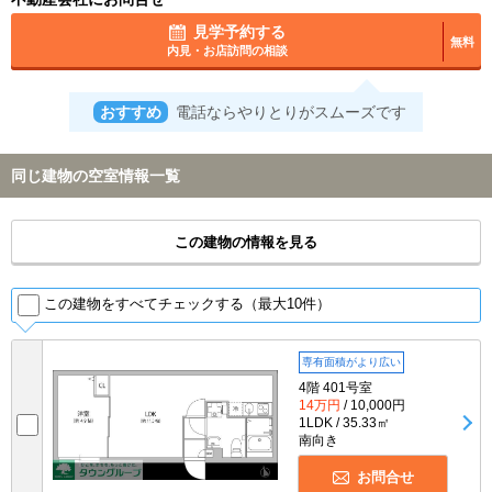
見学予約する
無料
内見・お店訪問の相談
おすすめ
電話ならやりとりがスムーズです
同じ建物の空室情報一覧
この建物の情報を見る
この建物をすべてチェックする（最大10件）
専有面積がより広い
4階 401号室
14万円
/ 10,000円
1LDK / 35.33㎡
南向き
お問合せ