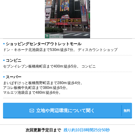
ショッピングセンター/アウトレットモール
ドン・キホーテ北池袋店まで530m:徒歩7分。 ディスカウントショップ
コンビニ
セブンイレブン板橋南町店まで400m:徒歩5分。 コンビニ
スーパー
まいばすけっと板橋熊野町店まで280m:徒歩4分。
アコレ板橋中丸町店まで380m:徒歩5分。
マルエツ池袋店まで480m:徒歩6分。
立地や周辺環境について聞く
無料
次回更新予定日まで
残り約10日8時間25分49秒