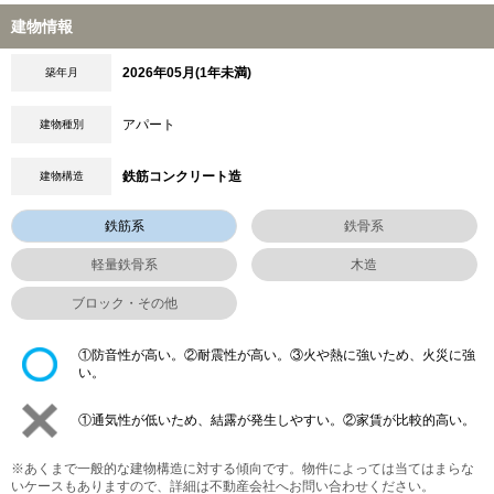
建物情報
2026年05月(1年未満)
築年月
アパート
建物種別
鉄筋コンクリート造
建物構造
鉄筋系
鉄骨系
軽量鉄骨系
木造
ブロック・その他
①防音性が高い。②耐震性が高い。③火や熱に強いため、火災に強
い。
①通気性が低いため、結露が発生しやすい。②家賃が比較的高い。
※あくまで一般的な建物構造に対する傾向です。物件によっては当てはまらな
いケースもありますので、詳細は不動産会社へお問い合わせください。