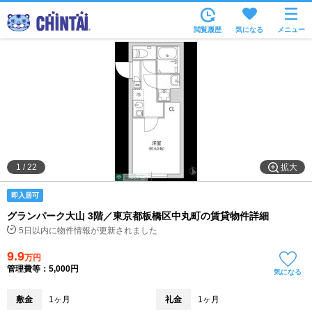
お部屋を探す
閲覧履歴
気になる
メニュー
沿線・駅から
住所から
家賃相場から
通勤通学時間から
物件特集から
拡大
1
/
22
不動産会社から
即入居可
TOP
グランパーク大山 3階／東京都板橋区中丸町の賃貸物件詳細
5日以内に物件情報が更新されました
9.9
万円
管理費等：5,000円
気になる
敷金
1ヶ月
礼金
1ヶ月