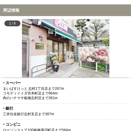
周辺情報
1
/
8
スーパー
まいばすけっと 志村1丁目店まで267m
コモディイイダ宮本町店まで964m
肉のハナマサ板橋志村店まで361m
銀行
三井住友銀行志村支店まで387m
コンビニ
ローソンストア100板橋蓮沼町店まで584m