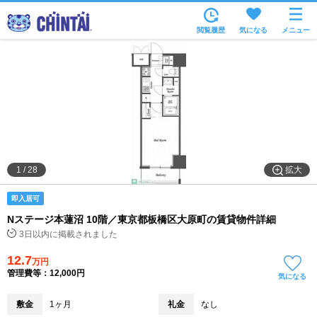
お部屋を探す
閲覧履歴
気になる
メニュー
沿線・駅から
住所から
家賃相場から
通勤通学時間から
物件特集から
拡大
1
/
28
不動産会社から
即入居可
TOP
Nステージ本蓮沼 10階／東京都板橋区大原町の賃貸物件詳細
3日以内に掲載されました
12.7
万円
管理費等：12,000円
気になる
敷金
1ヶ月
礼金
なし