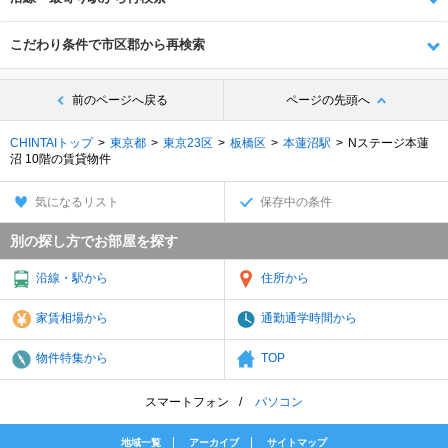
こだわり条件で市区郡から再検索
前のページへ戻る
ページの先頭へ
CHINTAIトップ
東京都
東京23区
板橋区
本蓮沼駅
Nステージ本蓮
沼 10階の賃貸物件
気になるリスト
保存中の条件
別の探し方でお部屋を探す
沿線・駅から
住所から
家賃相場から
通勤通学時間から
物件特集から
TOP
スマートフォン
パソコン
地域一覧
アーカイブ
サイトマップ