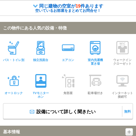
同じ建物の空室が
19
件あります
空いているお部屋をまとめてお問合せ！
この物件にある人気の設備・特徴
バス・トイレ別
独立洗面台
エアコン
室内洗濯機
ウォークイン
置き場
クローゼット
オートロック
TVモニター
角部屋
駐車場付き
インターネット
ホン
接続可
設備について詳しく聞きたい
無料
基本情報