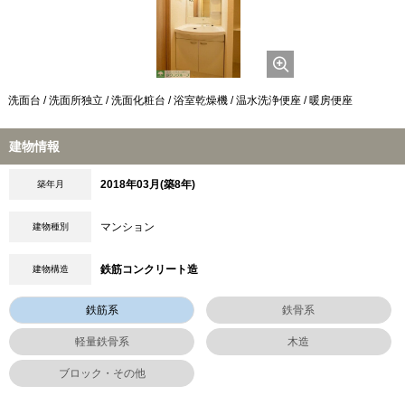
洗面台 / 洗面所独立 / 洗面化粧台 / 浴室乾燥機 / 温水洗浄便座 / 暖房便座
建物情報
2018年03月(築8年)
築年月
マンション
建物種別
鉄筋コンクリート造
建物構造
鉄筋系
鉄骨系
軽量鉄骨系
木造
ブロック・その他