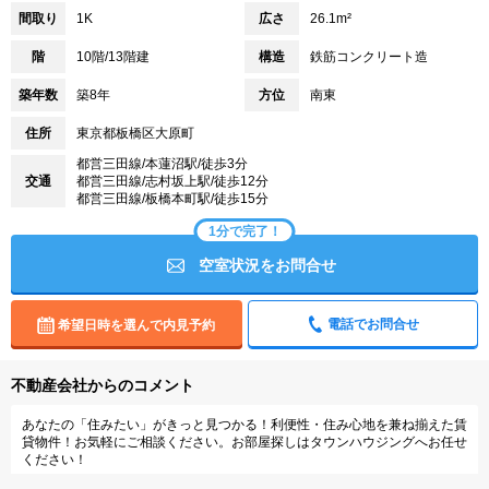
間取り
1K
広さ
26.1m²
階
10階/13階建
構造
鉄筋コンクリート造
築年数
築8年
方位
南東
住所
東京都板橋区大原町
都営三田線/本蓮沼駅/徒歩3分
交通
都営三田線/志村坂上駅/徒歩12分
都営三田線/板橋本町駅/徒歩15分
1分で完了！
空室状況をお問合せ
電話でお問合せ
希望日時を選んで内見予約
不動産会社からのコメント
あなたの「住みたい」がきっと見つかる！利便性・住み心地を兼ね揃えた賃
貸物件！お気軽にご相談ください。お部屋探しはタウンハウジングへお任せ
ください！