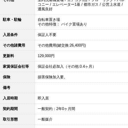
コニー / エレベーター1基 / 都市ガス / 公営上水道 /
通風良好
駐車・駐輪
自転車置き場
その他特徴： バイク置場あり
入居条件
保証人不要
その他諸費用
その他費用(鍵交換:26,400円)
更新料
129,000円
家賃保証会社等
保証会社必加入（その他:0.4ヶ月）
保険
損害保険加入要。
備考
入居時期
即入居
契約期間
一般契約：2年0ヶ月間
取引形態
一般媒介