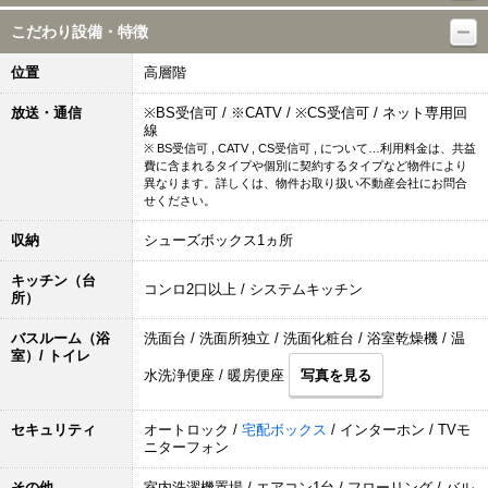
こだわり設備・特徴
位置
高層階
放送・通信
※BS受信可 / ※CATV / ※CS受信可 / ネット専用回
線
※ BS受信可 , CATV , CS受信可 , について…利用料金は、共益
費に含まれるタイプや個別に契約するタイプなど物件により
異なります。詳しくは、物件お取り扱い不動産会社にお問合
せください。
収納
シューズボックス1ヵ所
キッチン（台
コンロ2口以上 / システムキッチン
所）
バスルーム（浴
洗面台 / 洗面所独立 / 洗面化粧台 / 浴室乾燥機 / 温
室）/ トイレ
水洗浄便座 / 暖房便座
写真を見る
セキュリティ
オートロック /
宅配ボックス
/ インターホン / TVモ
ニターフォン
その他
室内洗濯機置場 / エアコン1台 / フローリング / バル