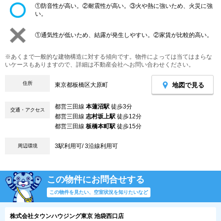
①防音性が高い。②耐震性が高い。③火や熱に強いため、火災に強
い。
①通気性が低いため、結露が発生しやすい。②家賃が比較的高い。
※あくまで一般的な建物構造に対する傾向です。物件によっては当てはまらな
いケースもありますので、詳細は不動産会社へお問い合わせください。
住所
地図で見る
東京都板橋区大原町
都営三田線
本蓮沼駅
徒歩3分
交通・アクセス
都営三田線
志村坂上駅
徒歩12分
都営三田線
板橋本町駅
徒歩15分
3駅利用可/ 3沿線利用可
周辺環境
この物件にお問合せする
この物件を見たい、空室状況を知りたいなど
株式会社タウンハウジング東京 池袋西口店