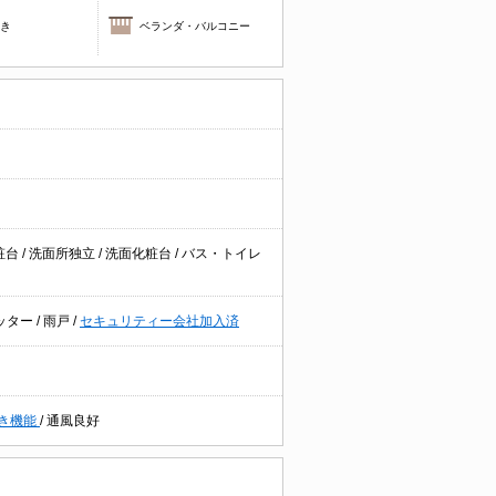
焚き
ベランダ・バルコニー
粧台
/
洗面所独立
/
洗面化粧台
/
バス・トイレ
ッター
/
雨戸
/
セキュリティー会社加入済
き機能
/
通風良好