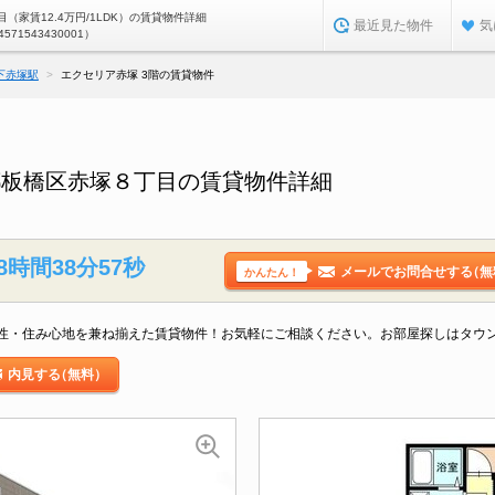
（家賃12.4万円/1LDK）の賃貸物件詳細
最近見た物件
気
4571543430001）
下赤塚駅
エクセリア赤塚 3階の賃貸物件
都板橋区赤塚８丁目の賃貸物件詳細
8時間38分56秒
メールでお問合せする
（無
かんたん！
性・住み心地を兼ね揃えた賃貸物件！お気軽にご相談ください。お部屋探しはタウ
内見する
（無料）