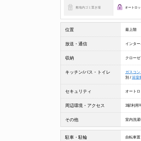
敷地内ゴミ置き場
オートロッ
位置
最上階
放送・通信
インター
収納
クローゼ
キッチン/バス・トイレ
ガスコン
別
/
浴室
セキュリティ
オートロ
周辺環境・アクセス
3駅利用
その他
室内洗濯
駐車・駐輪
自転車置