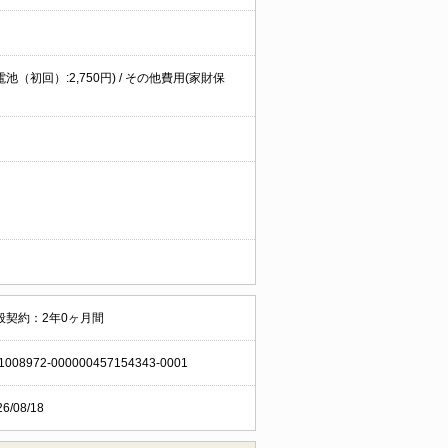
電池（初回）:2,750円) / その他費用(家財保
般契約：2年0ヶ月間
1008972-000000457154343-0001
26/08/18