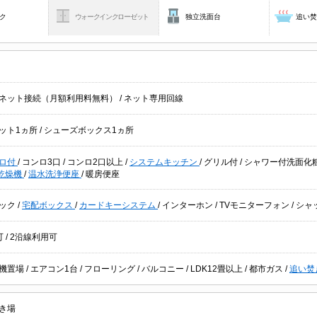
ク
ウォークインクローゼット
独立洗面台
追い
ネット接続（月額利用料無料）
/
ネット専用回線
ット1ヵ所
/
シューズボックス1ヵ所
ロ付
/
コンロ3口
/
コンロ2口以上
/
システムキッチン
/
グリル付
/
シャワー付洗面化
乾燥機
/
温水洗浄便座
/
暖房便座
ック
/
宅配ボックス
/
カードキーシステム
/
インターホン
/
TVモニターフォン
/
シャ
可
/
2沿線利用可
機置場
/
エアコン1台
/
フローリング
/
バルコニー
/
LDK12畳以上
/
都市ガス
/
追い焚
き場