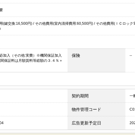
要
(鍵交換:16,500円) / その他費用(室内清掃費用:60,500円) / その他費用(ＩＣロック
)
保険
必加入（その他:実費）※機関保証加入
--
機関保証料は月額賃料等総額の３.４％＋
契約期間
一
物件管理コード
C0
広告更新予定日
04
20