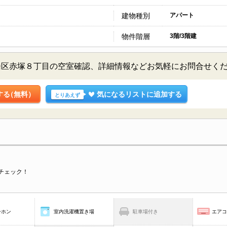
建物種別
アパート
物件階層
3階/3階建
橋区赤塚８丁目の空室確認、詳細情報などお気軽にお問合せく
する
（無料）
気になるリストに追加する
とりあえず
チェック！
ーホン
室内洗濯機置き場
駐車場付き
エア