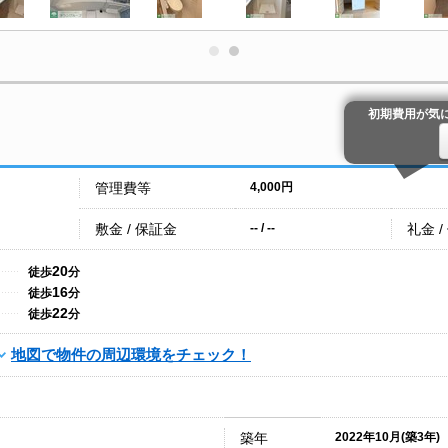
初期費用が気
管理費等
4,000円
敷金 / 保証金
礼金 /
-- / --
20
徒歩
分
16
徒歩
分
22
徒歩
分
地図で物件の周辺環境をチェック！
築年
2022年10月(築3年)