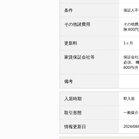
条件
保証人不
その他諸費用
その他費用
険:800円
更新料
1ヶ月
家賃保証会社等
保証会社
必須。 
800円/月
備考
入居時期
即入居
取引形態
一般媒介
情報更新日
2026/08/