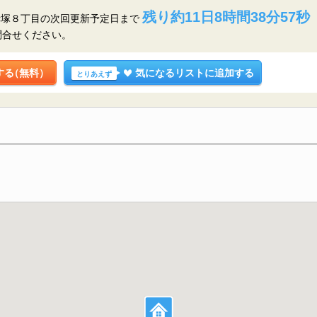
残り約11日8時間38分56秒
赤塚８丁目の
次回更新予定日まで
問合せください。
する
（無料）
気になるリストに追加する
とりあえず