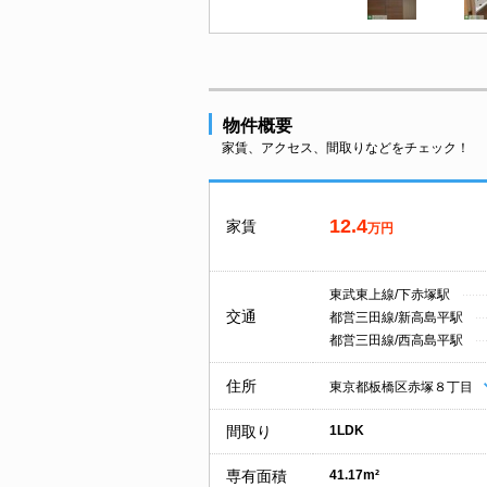
物件概要
家賃、アクセス、間取りなどをチェック！
12.4
家賃
万円
東武東上線/下赤塚駅
交通
都営三田線/新高島平駅
都営三田線/西高島平駅
住所
東京都板橋区赤塚８丁目
間取り
1LDK
専有面積
41.17m²