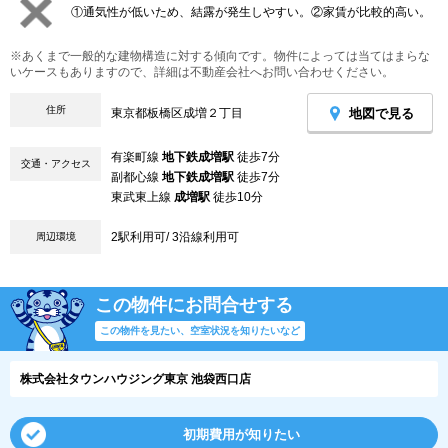
①通気性が低いため、結露が発生しやすい。②家賃が比較的高い。
※あくまで一般的な建物構造に対する傾向です。物件によっては当てはまらな
いケースもありますので、詳細は不動産会社へお問い合わせください。
住所
地図で見る
東京都板橋区成増２丁目
有楽町線
地下鉄成増駅
徒歩7分
交通・アクセス
副都心線
地下鉄成増駅
徒歩7分
東武東上線
成増駅
徒歩10分
2駅利用可/ 3沿線利用可
周辺環境
この物件にお問合せする
この物件を見たい、空室状況を知りたいなど
株式会社タウンハウジング東京 池袋西口店
初期費用が知りたい