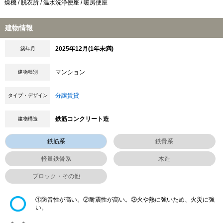
燥機 / 脱衣所 / 温水洗浄便座 / 暖房便座
建物情報
2025年12月(1年未満)
築年月
マンション
建物種別
分譲賃貸
タイプ・デザイン
鉄筋コンクリート造
建物構造
鉄筋系
鉄骨系
軽量鉄骨系
木造
ブロック・その他
①防音性が高い。②耐震性が高い。③火や熱に強いため、火災に強
い。