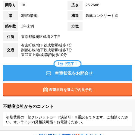
間取り
1K
広さ
25.26m²
階
3階/5階建
構造
鉄筋コンクリート造
築年数
1年未満
方位
住所
東京都板橋区成増２丁目
有楽町線/地下鉄成増駅/徒歩7分
交通
副都心線/地下鉄成増駅/徒歩7分
東武東上線/成増駅/徒歩10分
1分で完了！
空室状況をお問合せ
希望日時を選んで内見予約
不動産会社からのコメント
初期費用の一部クレジットカード決済可！IT重説もできます、ご相談くださ
い。オンライン内見相談可能！お電話ください。