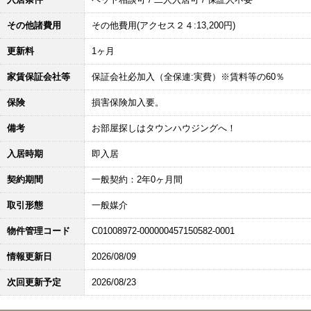
その他諸費用
その他費用(アクセス２４:13,200円)
更新料
1ヶ月
家賃保証会社等
保証会社必加入（全保連:実費）※賃料等の60％
保険
損害保険加入要。
備考
お部屋探しはタウンハウジングへ！
入居時期
即入居
契約期間
一般契約：2年0ヶ月間
取引形態
一般媒介
物件管理コード
C01008972-000000457150582-0001
情報更新日
2026/08/09
次回更新予定
2026/08/23