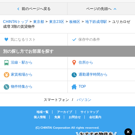
前のページへ戻る
ページの先頭へ
CHINTAIトップ
東京都
東京23区
板橋区
地下鉄成増駅
ユリカロゼ
成増 3階の賃貸物件
気になるリスト
保存中の条件
別の探し方でお部屋を探す
沿線・駅から
住所から
家賃相場から
通勤通学時間から
物件特集から
TOP
スマートフォン
パソコン
地域一覧
アーカイブ
サイトマップ
個人情報
免責
お問合せ
会社案内
(C) CHINTAI Corporation All rights reserved.