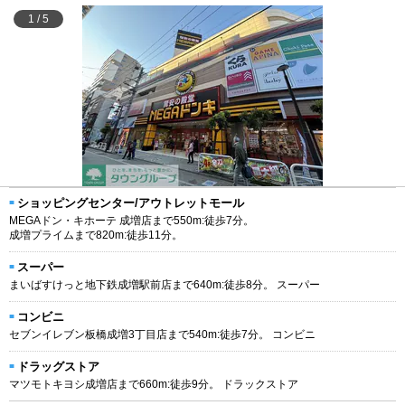
1
/
5
ショッピングセンター/アウトレットモール
MEGAドン・キホーテ 成増店まで550m:徒歩7分。
成増プライムまで820m:徒歩11分。
スーパー
まいばすけっと地下鉄成増駅前店まで640m:徒歩8分。 スーパー
コンビニ
セブンイレブン板橋成増3丁目店まで540m:徒歩7分。 コンビニ
ドラッグストア
マツモトキヨシ成増店まで660m:徒歩9分。 ドラックストア