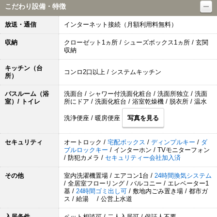
こだわり設備・特徴
放送・通信
インターネット接続（月額利用料無料）
収納
クローゼット1ヵ所 / シューズボックス1ヵ所 / 玄関
収納
キッチン（台
コンロ2口以上 / システムキッチン
所）
バスルーム（浴
洗面台 / シャワー付洗面化粧台 / 洗面所独立 / 洗面
室）/ トイレ
所にドア / 洗面化粧台 / 浴室乾燥機 / 脱衣所 / 温水
洗浄便座 / 暖房便座
写真を見る
セキュリティ
オートロック /
宅配ボックス
/
ディンプルキー
/
ダ
ブルロックキー
/ インターホン / TVモニターフォン
/ 防犯カメラ /
セキュリティー会社加入済
その他
室内洗濯機置場 / エアコン1台 /
24時間換気システム
/ 全居室フローリング / バルコニー / エレベーター1
基 /
24時間ゴミ出し可
/ 敷地内ごみ置き場 / 都市ガ
ス / 給湯 / 公営上水道
入居条件
ペット相談可 / 二人入居可 / 保証人不要