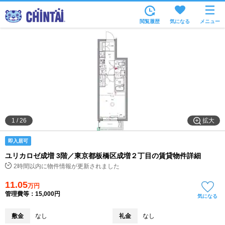
お部屋を探す
閲覧履歴
気になる
メニュー
沿線・駅から
住所から
家賃相場から
通勤通学時間から
物件特集から
拡大
1
/
26
不動産会社から
即入居可
TOP
ユリカロゼ成増 3階／東京都板橋区成増２丁目の賃貸物件詳細
2時間以内に物件情報が更新されました
11.05
万円
管理費等：15,000円
気になる
敷金
なし
礼金
なし