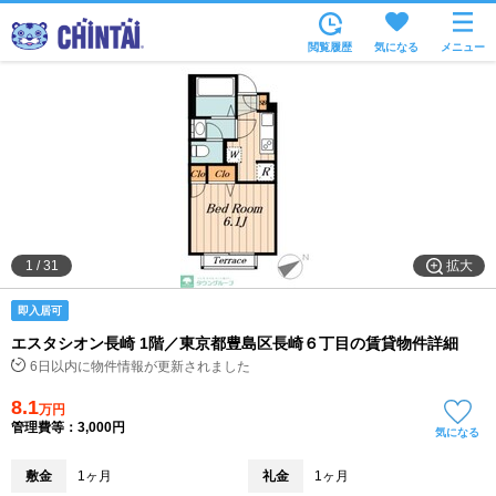
お部屋を探す
閲覧履歴
気になる
メニュー
沿線・駅から
住所から
家賃相場から
通勤通学時間から
物件特集から
拡大
1
/
31
不動産会社から
即入居可
TOP
エスタシオン長崎 1階／東京都豊島区長崎６丁目の賃貸物件詳細
6日以内に物件情報が更新されました
8.1
万円
管理費等：3,000円
気になる
敷金
1ヶ月
礼金
1ヶ月