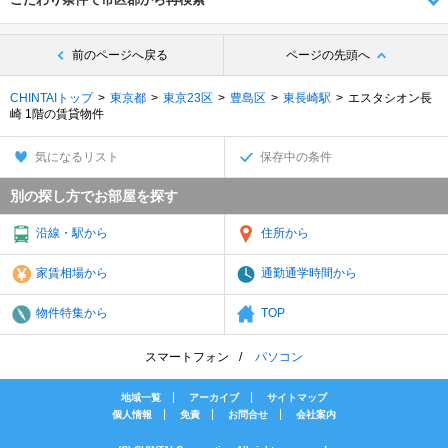
前のページへ戻る
ページの先頭へ
CHINTAIトップ
東京都
東京23区
豊島区
東長崎駅
エスタシオン長
崎 1階の賃貸物件
気になるリスト
保存中の条件
別の探し方でお部屋を探す
沿線・駅から
住所から
家賃相場から
通勤通学時間から
物件特集から
TOP
スマートフォン
パソコン
地域一覧
アーカイブ
サイトマップ
個人情報
免責
お問合せ
会社案内