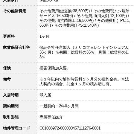
その他諸費用
その他費用(鍵交換:38,500円) / その他費用(ムシ駆除
サービス:16,500円) / その他費用(消火剤:12,100円) /
その他費用(抗菌施工:16,500円) / その他費用(TPC:1,
650円) / その他費用(TPS:1,540円)
更新料
1ヶ月
家賃保証会社等
保証会社任意加入（オリコフォレントインシュア:0.
35ヶ月）※初回：総賃料の35％ 月額：総賃料の1.
8％
保険
損害保険加入要。
備考
※１年以内で解約時賃料１ヶ月分の違約金有。※法
人契約の場合、礼金１ヶ月の積み増し有。
入居時期
即入居
契約期間
一般契約：2年0ヶ月間
取引形態
専属専任媒介
物件管理コード
C01008972-000000457111276-0001