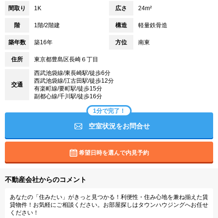
間取り
1K
広さ
24m²
階
1階/2階建
構造
軽量鉄骨造
築年数
築16年
方位
南東
住所
東京都豊島区長崎６丁目
西武池袋線/東長崎駅/徒歩6分
西武池袋線/江古田駅/徒歩12分
交通
有楽町線/要町駅/徒歩15分
副都心線/千川駅/徒歩16分
1分で完了！
空室状況をお問合せ
希望日時を選んで内見予約
不動産会社からのコメント
あなたの「住みたい」がきっと見つかる！利便性・住み心地を兼ね揃えた賃
貸物件！お気軽にご相談ください。お部屋探しはタウンハウジングへお任せ
ください！