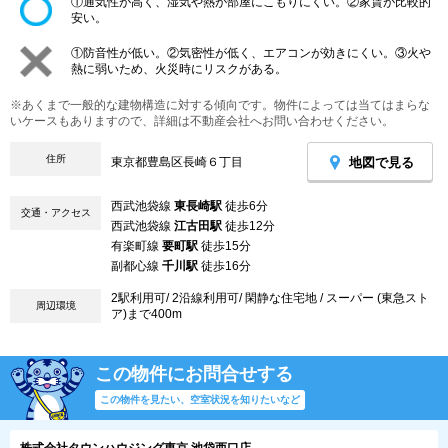
①通気性が高く、湿気や熱が部屋にこもりにくい。②家賃が比較的
安い。
①防音性が低い。②気密性が低く、エアコンが効きにくい。③火や
熱に弱いため、火災時にリスクがある。
※あくまで一般的な建物構造に対する傾向です。物件によっては当てはまらな
いケースもありますので、詳細は不動産会社へお問い合わせください。
住所
地図で見る
東京都豊島区長崎６丁目
西武池袋線
東長崎駅
徒歩6分
交通・アクセス
西武池袋線
江古田駅
徒歩12分
有楽町線
要町駅
徒歩15分
副都心線
千川駅
徒歩16分
2駅利用可/ 2沿線利用可/ 閑静な住宅地 / スーパー (東急スト
周辺環境
ア)まで400m
この物件にお問合せする
この物件を見たい、空室状況を知りたいなど
株式会社タウンハウジング東京 池袋西口店