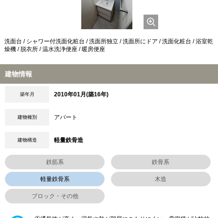
洗面台 / シャワー付洗面化粧台 / 洗面所独立 / 洗面所にドア / 洗面化粧台 / 浴室乾
燥機 / 脱衣所 / 温水洗浄便座 / 暖房便座
建物情報
2010年01月(築16年)
築年月
アパート
建物種別
軽量鉄骨造
建物構造
鉄筋系
鉄骨系
軽量鉄骨系
木造
ブロック・その他