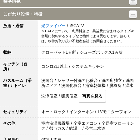
基本情報
こだわり設備・特徴
放送・通信
光ファイバー
/ ※CATV
※ CATV について…利用料金は、共益費に含まれるタイプや
個別に契約するタイプなど物件により異なります。詳しく
は、物件お取り扱い不動産会社にお問合せください。
収納
クローゼット1ヵ所 / シューズボックス1ヵ所
キッチン（台
コンロ2口以上 / システムキッチン
所）
バスルーム（浴
洗面台 / シャワー付洗面化粧台 / 洗面所独立 / 洗面
室）/ トイレ
所にドア / 洗面化粧台 / 浴室乾燥機 / 脱衣所 / 温水
洗浄便座 / 暖房便座
写真を見る
セキュリティ
オートロック / インターホン / TVモニターフォン
その他
室内洗濯機置場 / 全室エアコン / 全居室フローリン
グ / 都市ガス / 給湯 / 公営上水道
入居条件
保証人不要