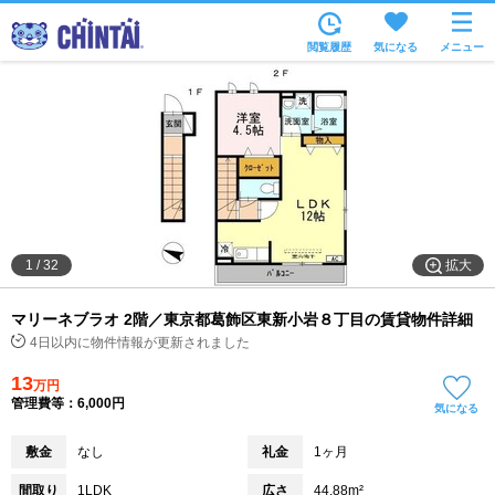
お部屋を探す
閲覧履歴
気になる
メニュー
沿線・駅から
住所から
家賃相場から
通勤通学時間から
物件特集から
拡大
1
/
32
不動産会社から
マリーネブラオ 2階／東京都葛飾区東新小岩８丁目の賃貸物件詳細
TOP
4日以内に物件情報が更新されました
13
万円
管理費等：6,000円
気になる
敷金
なし
礼金
1ヶ月
間取り
1LDK
広さ
44.88m²