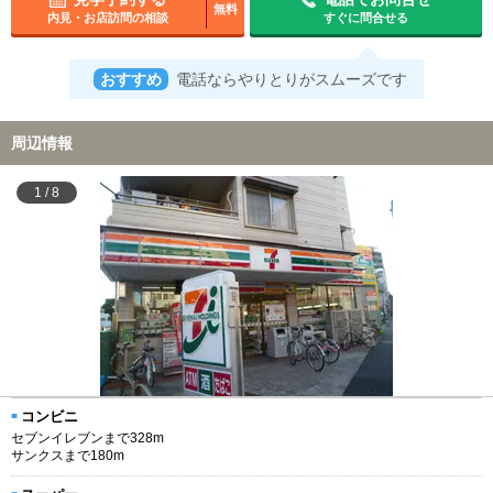
無料
内見・お店訪問の相談
すぐに問合せる
おすすめ
電話ならやりとりがスムーズです
周辺情報
1
/
8
コンビニ
セブンイレブンまで328m
サンクスまで180m