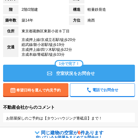
階
2階/2階建
構造
軽量鉄骨造
築年数
築14年
方位
南西
住所
東京都葛飾区東新小岩８丁目
京成押上線/京成立石駅/徒歩20分
総武線/新小岩駅/徒歩19分
交通
京成押上線/四ツ木駅/徒歩22分
京成本線/青砥駅/徒歩33分
1分で完了！
空室状況をお問合せ
電話でお問合せ
希望日時を選んで内見予約
不動産会社からのコメント
お部屋探しのご予約は【タウンハウジング青砥店】まで！
同じ建物の空室が
6
件あります
空いているお部屋をまとめてお問合せ！