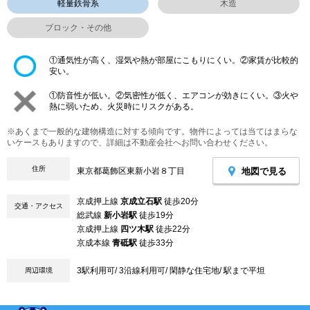
軽量鉄骨系
木造
ブロック・その他
①通気性が高く、湿気や熱が部屋にこもりにくい。②家賃が比較的
安い。
①防音性が低い。②気密性が低く、エアコンが効きにくい。③火や
熱に弱いため、火災時にリスクがある。
※あくまで一般的な建物構造に対する傾向です。物件によっては当てはまらな
いケースもありますので、詳細は不動産会社へお問い合わせください。
住所
地図で見る
東京都葛飾区東新小岩８丁目
京成押上線
京成立石駅
徒歩20分
交通・アクセス
総武線
新小岩駅
徒歩19分
京成押上線
四ツ木駅
徒歩22分
京成本線
青砥駅
徒歩33分
3駅利用可/ 3沿線利用可/ 閑静な住宅地/ 駅まで平坦
周辺環境