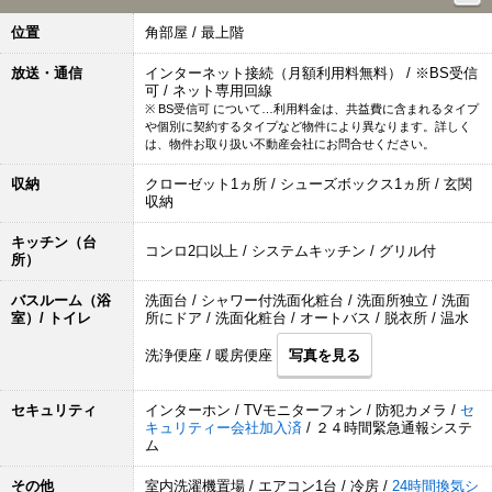
位置
角部屋 / 最上階
放送・通信
インターネット接続（月額利用料無料） / ※BS受信
可 / ネット専用回線
※ BS受信可 について…利用料金は、共益費に含まれるタイプ
や個別に契約するタイプなど物件により異なります。詳しく
は、物件お取り扱い不動産会社にお問合せください。
収納
クローゼット1ヵ所 / シューズボックス1ヵ所 / 玄関
収納
キッチン（台
コンロ2口以上 / システムキッチン / グリル付
所）
バスルーム（浴
洗面台 / シャワー付洗面化粧台 / 洗面所独立 / 洗面
室）/ トイレ
所にドア / 洗面化粧台 / オートバス / 脱衣所 / 温水
洗浄便座 / 暖房便座
写真を見る
セキュリティ
インターホン / TVモニターフォン / 防犯カメラ /
セ
キュリティー会社加入済
/ ２４時間緊急通報システ
ム
その他
室内洗濯機置場 / エアコン1台 / 冷房 /
24時間換気シ