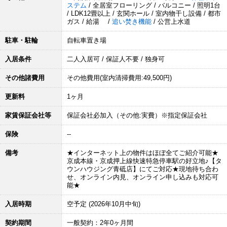
ステム
/ 全居室フローリング / バルコニー / 照明1台
/ LDK12畳以上 / 玄関ホール / 室内物干し設備 / 都市
ガス / 給湯 /
追い焚き機能
/ 公営上水道
駐車・駐輪
自転車置き場
入居条件
二人入居可 / 保証人不要 / 独身可
その他諸費用
その他費用(室内清掃費用:49,500円)
更新料
1ヶ月
家賃保証会社等
保証会社必加入（その他:実費）※指定保証会社
保険
--
備考
★インターネット上の物件はほぼ全てご紹介可能★
京成本線・京成押上線快速特急停車駅の好立地♪【タ
ウンハウジング青砥店】にてご対応★現地待ち合わ
せ、オンライン内見、オンライン申し込みも対応可
能★
入居時期
空予定 (2026年10月中旬)
契約期間
一般契約：2年0ヶ月間