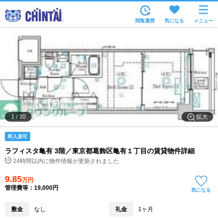
お部屋を探す
閲覧履歴
気になる
メニュー
沿線・駅から
住所から
家賃相場から
通勤通学時間から
物件特集から
拡大
1
/
30
不動産会社から
即入居可
TOP
ラフィスタ亀有 3階／東京都葛飾区亀有１丁目の賃貸物件詳細
24時間以内に物件情報が更新されました
9.85
万円
管理費等：19,000円
気になる
敷金
なし
礼金
1ヶ月