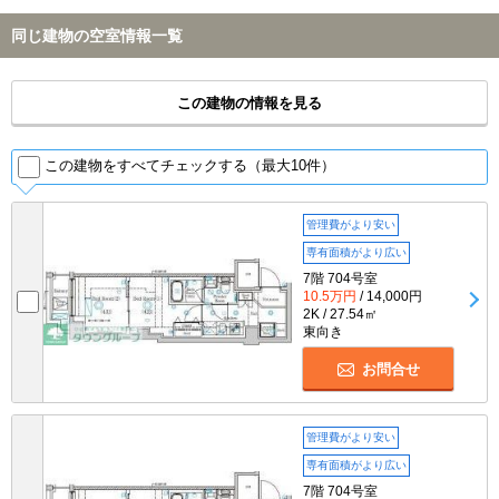
同じ建物の空室情報一覧
この建物の情報を見る
この建物をすべてチェックする（最大10件）
管理費がより安い
専有面積がより広い
7階 704号室
10.5万円
/ 14,000円
2K / 27.54㎡
東向き
お問合せ
管理費がより安い
専有面積がより広い
7階 704号室