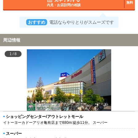
無料
内見・お店訪問の相談
おすすめ
電話ならやりとりがスムーズです
周辺情報
1
/
8
ショッピングセンター/アウトレットモール
イトーヨーカドーアリオ亀有店まで880m:徒歩11分。 スーパー
スーパー