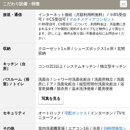
こだわり設備・特徴
放送・通信
インターネット接続（月額利用料無料） / ※BS受信
可 / ※CS受信可 /
マルチメディアコンセント
※ BS受信可 , CS受信可 , について…利用料金は、共益費に含
まれるタイプや個別に契約するタイプなど物件により異なり
ます。詳しくは、物件お取り扱い不動産会社にお問合せくだ
さい。
収納
クローゼット1ヵ所 / シューズボックス1ヵ所 / 玄関
収納
キッチン（台
コンロ2口以上 / システムキッチン / 独立型キッチン
所）
バスルーム（浴
洗面台 / シャワー付洗面化粧台 / 洗面所独立 / 洗面
室）/ トイレ
所にドア / 洗面化粧台 / 縦型照明付洗面化粧台 / 浴
室乾燥機 / 脱衣所 / 温水洗浄便座 / 暖房便座
写真を見る
セキュリティ
オートロック /
宅配ボックス
/ インターホン / TVモ
ニターフォン
その他
室内洗濯機置場 / エアコン1台 / 冷房 /
24時間換気シ