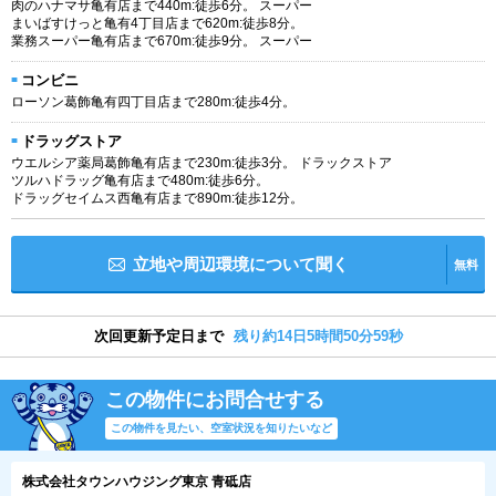
肉のハナマサ亀有店まで440m:徒歩6分。 スーパー
まいばすけっと亀有4丁目店まで620m:徒歩8分。
業務スーパー亀有店まで670m:徒歩9分。 スーパー
コンビニ
ローソン葛飾亀有四丁目店まで280m:徒歩4分。
ドラッグストア
ウエルシア薬局葛飾亀有店まで230m:徒歩3分。 ドラックストア
ツルハドラッグ亀有店まで480m:徒歩6分。
ドラッグセイムス西亀有店まで890m:徒歩12分。
立地や周辺環境について聞く
無料
次回更新予定日まで
残り約14日5時間50分59秒
この物件にお問合せする
この物件を見たい、空室状況を知りたいなど
株式会社タウンハウジング東京 青砥店