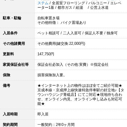
ステム
/ 全居室フローリング / バルコニー / エレベ
ーター1基 / 都市ガス / 給湯 / 公営上水道
駐車・駐輪
自転車置き場
その他特徴： バイク置場あり
入居条件
ペット相談可 / 二人入居可 / 保証人不要 / 独身可
その他諸費用
その他費用(鍵交換:22,000円)
更新料
147,750円
家賃保証会社等
保証会社必加入（その他:実費）※指定会社
保険
損害保険加入要。
備考
★インターネット上の物件はほぼ全てご紹介可能★
京成本線・京成押上線快速特急停車駅の好立地♪【タ
ウンハウジング青砥店】にてご対応★現地待ち合わ
せ、オンライン内見、オンライン申し込みも対応可
能★
入居時期
即入居
契約期間
一般契約：2年0ヶ月間