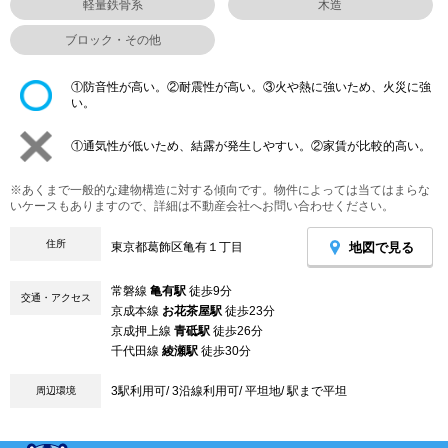
軽量鉄骨系
木造
ブロック・その他
①防音性が高い。②耐震性が高い。③火や熱に強いため、火災に強
い。
①通気性が低いため、結露が発生しやすい。②家賃が比較的高い。
※あくまで一般的な建物構造に対する傾向です。物件によっては当てはまらな
いケースもありますので、詳細は不動産会社へお問い合わせください。
住所
地図で見る
東京都葛飾区亀有１丁目
常磐線
亀有駅
徒歩9分
交通・アクセス
京成本線
お花茶屋駅
徒歩23分
京成押上線
青砥駅
徒歩26分
千代田線
綾瀬駅
徒歩30分
3駅利用可/ 3沿線利用可/ 平坦地/ 駅まで平坦
周辺環境