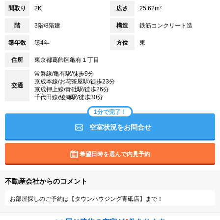
間取り
2K
広さ
25.62m²
階
3階/8階建
構造
鉄筋コンクリート造
築年数
築4年
方位
東
住所
東京都葛飾区亀有１丁目
常磐線/亀有駅/徒歩9分
京成本線/お花茶屋駅/徒歩23分
交通
京成押上線/青砥駅/徒歩26分
千代田線/綾瀬駅/徒歩30分
1分で完了！
空室状況をお問合せ
希望日時を選んで内見予約
不動産会社からのコメント
お部屋探しのご予約は【タウンハウジング青砥店】まで！