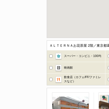
ＡＬＴＥＲＮＡお花茶屋 2階／東京都
スーパー・コンビニ・100均
映画館
飲食店（カフェ/FF/ファミレ
スなど）