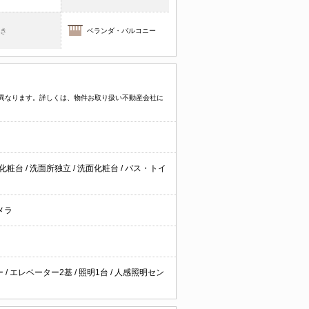
焚き
ベランダ・バルコニー
より異なります。詳しくは、物件お取り扱い不動産会社に
面化粧台
/
洗面所独立
/
洗面化粧台
/
バス・トイ
メラ
ー
/
エレベーター2基
/
照明1台
/
人感照明セン