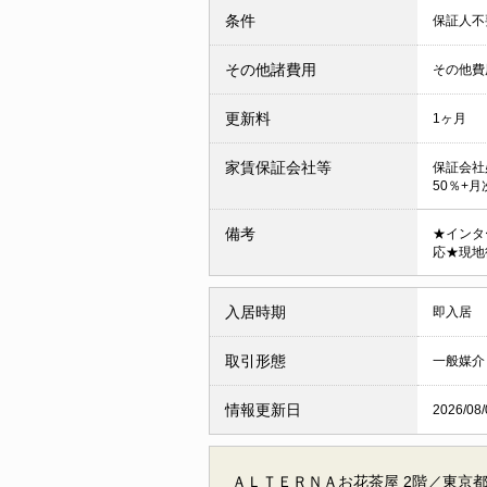
条件
保証人
その他諸費用
その他費用
更新料
1ヶ月
家賃保証会社等
保証会社
50％+
備考
★インタ
応★現地
入居時期
即入居
取引形態
一般媒介
情報更新日
2026/08/
ＡＬＴＥＲＮＡお花茶屋 2階／東京