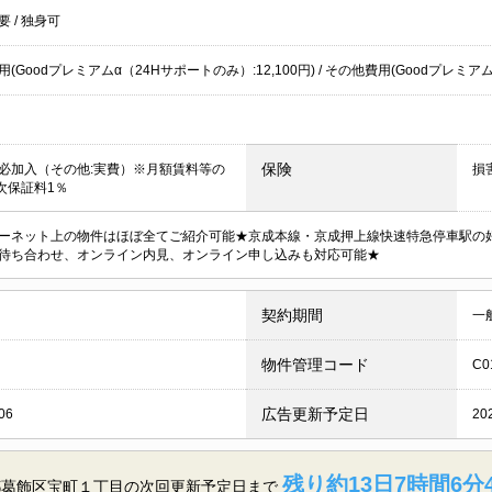
不要
/
独身可
(Goodプレミアムα（24Hサポートのみ）:12,100円) / その他費用(Goodプレミアムα
保険
必加入（その他:実費）※月額賃料等の
損
月次保証料1％
ーネット上の物件はほぼ全てご紹介可能★京成本線・京成押上線快速特急停車駅の
待ち合わせ、オンライン内見、オンライン申し込みも対応可能★
契約期間
一
物件管理コード
C0
広告更新予定日
06
20
残り約13日7時間6分
都葛飾区宝町１丁目の
次回更新予定日まで