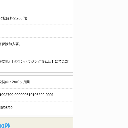
登録料:2,200円)
害保険加入要。
好立地♪【タウンハウジング青砥店】にてご対
般契約：2年0ヶ月間
1008700-000000510106899-0001
26/08/20
39秒