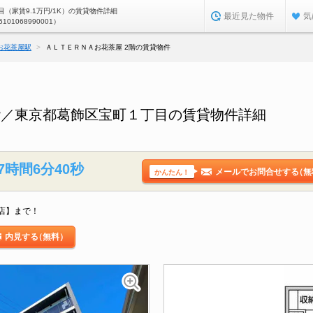
（家賃9.1万円/1K）の賃貸物件詳細
最近見た物件
気
5101068990001）
お花茶屋駅
ＡＬＴＥＲＮＡお花茶屋 2階の賃貸物件
階／東京都葛飾区宝町１丁目の賃貸物件詳細
7時間6分39秒
メールでお問合せする
（無
かんたん！
店】まで！
内見する
（無料）