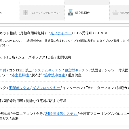
ク
ウォークインクローゼット
独立洗面台
追い
ネット接続（月額利用料無料）
/
光ファイバー
/
※BS受信可
/
※CATV
信可 , CATV について…利用料金は、共益費に含まれるタイプや個別に契約するタイプなど物件に
ださい。
ット1ヵ所
/
シューズボックス1ヵ所
/
玄関収納
ロ付
/
コンロ2口以上
/
システムキッチン
/
独立型キッチン
/
洗面台
/
シャワー付洗
ャワー
/
浴室乾燥機
/
脱衣所
/
温水洗浄便座
/
暖房便座
ック
/
宅配ボックス
/
ダブルロックキー
/
インターホン
/
TVモニターフォン
/
防犯カ
可
/
3沿線利用可
/
閑静な住宅地
/
駅まで平坦
機置場
/
全室エアコン
/
冷房
/
24時間換気システム
/
全居室フローリング
/
バルコニ
市ガス
/
給湯