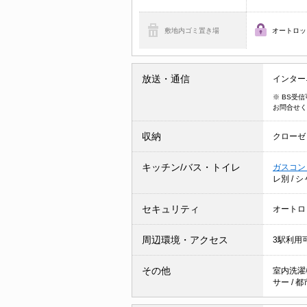
敷地内ゴミ置き場
オートロッ
放送・通信
インター
※ BS受
お問合せく
収納
クローゼ
キッチン/バス・トイレ
ガスコン
レ別
/
シ
セキュリティ
オートロ
周辺環境・アクセス
3駅利用
その他
室内洗濯
サー
/
都