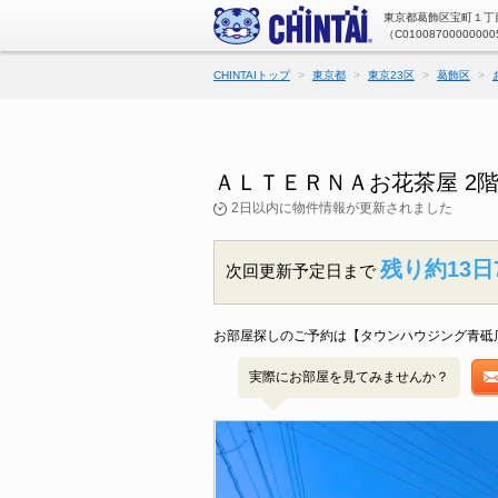
東京都葛飾区宝町１丁目
（C01008700000000
CHINTAIトップ
東京都
東京23区
葛飾区
ＡＬＴＥＲＮＡお花茶屋 2
2日以内に物件情報が更新されました
残り約13日
次回更新予定日まで
お部屋探しのご予約は【タウンハウジング青砥
実際にお部屋を見てみませんか？