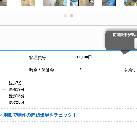
初期費用が気
管理費等
10,000円
敷金 / 保証金
礼金 /
-- / --
7
徒歩
分
19
徒歩
分
15
徒歩
分
20
徒歩
分
地図で物件の周辺環境をチェック！