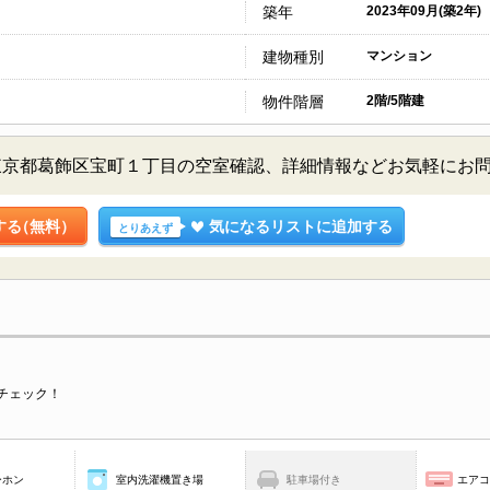
築年
2023年09月(築2年)
建物種別
マンション
物件階層
2階/5階建
東京都葛飾区宝町１丁目の空室確認、詳細情報などお気軽にお
する
（無料）
気になるリストに追加する
とりあえず
チェック！
ーホン
室内洗濯機置き場
駐車場付き
エア