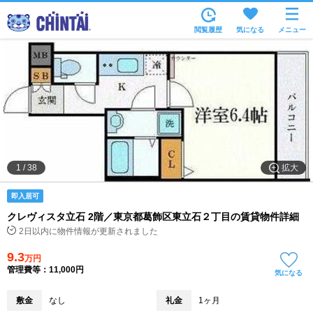
お部屋を探す
閲覧履歴
気になる
メニュー
沿線・駅から
住所から
家賃相場から
通勤通学時間から
物件特集から
拡大
1
/
38
不動産会社から
即入居可
TOP
クレヴィスタ立石 2階／東京都葛飾区東立石２丁目の賃貸物件詳細
2日以内に物件情報が更新されました
9.3
万円
管理費等：11,000円
気になる
敷金
なし
礼金
1ヶ月