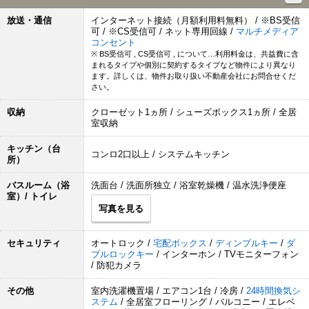
放送・通信
インターネット接続（月額利用料無料） / ※BS受信
可 / ※CS受信可 / ネット専用回線 /
マルチメディア
コンセント
※ BS受信可 , CS受信可 , について…利用料金は、共益費に含
まれるタイプや個別に契約するタイプなど物件により異なり
ます。詳しくは、物件お取り扱い不動産会社にお問合せくだ
さい。
収納
クローゼット1ヵ所 / シューズボックス1ヵ所 / 全居
室収納
キッチン（台
コンロ2口以上 / システムキッチン
所）
バスルーム（浴
洗面台 / 洗面所独立 / 浴室乾燥機 / 温水洗浄便座
室）/ トイレ
写真を見る
セキュリティ
オートロック /
宅配ボックス
/
ディンプルキー
/
ダ
ブルロックキー
/ インターホン / TVモニターフォン
/ 防犯カメラ
その他
室内洗濯機置場 / エアコン1台 / 冷房 /
24時間換気シ
ステム
/ 全居室フローリング / バルコニー / エレベ