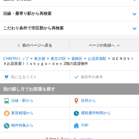
沿線・最寄り駅から再検索
こだわり条件で市区郡から再検索
前のページへ戻る
ページの先頭へ
CHINTAIトップ
東京都
東京23区
葛飾区
お花茶屋駅
ＧＥＮＯＶＩ
Ａお花茶屋ＩＩｓｋｙｇａｒｄｅｎ 2階の賃貸物件
気になるリスト
保存中の条件
別の探し方でお部屋を探す
沿線・駅から
住所から
家賃相場から
通勤通学時間から
物件特集から
TOP
スマートフォン
パソコン