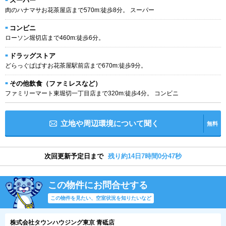
スーパー
肉のハナマサお花茶屋店まで570m:徒歩8分。 スーパー
コンビニ
ローソン堀切店まで460m:徒歩6分。
ドラッグストア
どらっぐぱぱすお花茶屋駅前店まで670m:徒歩9分。
その他飲食（ファミレスなど）
ファミリーマート東堀切一丁目店まで320m:徒歩4分。 コンビニ
立地や周辺環境について聞く
無料
次回更新予定日まで
残り約14日7時間0分46秒
この物件にお問合せする
この物件を見たい、空室状況を知りたいなど
株式会社タウンハウジング東京 青砥店