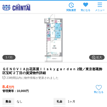
お部屋を探す
閲覧履歴
気になる
メニュー
沿線・駅から
住所から
家賃相場から
通勤通学時間から
物件特集から
拡大
1
/
31
不動産会社から
ＧＥＮＯＶＩＡお花茶屋ＩＩｓｋｙｇａｒｄｅｎ 2階／東京都葛飾
TOP
区宝町２丁目の賃貸物件詳細
23時間以内に物件情報が更新されました
8.4
万円
管理費等：10,000円
気になる
敷金
なし
礼金
1ヶ月