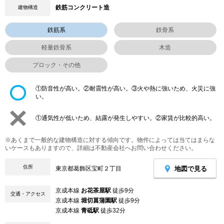
鉄筋コンクリート造
建物構造
鉄筋系
鉄骨系
軽量鉄骨系
木造
ブロック・その他
①防音性が高い。②耐震性が高い。③火や熱に強いため、火災に強
い。
①通気性が低いため、結露が発生しやすい。②家賃が比較的高い。
※あくまで一般的な建物構造に対する傾向です。物件によっては当てはまらな
いケースもありますので、詳細は不動産会社へお問い合わせください。
住所
地図で見る
東京都葛飾区宝町２丁目
京成本線
お花茶屋駅
徒歩9分
交通・アクセス
京成本線
堀切菖蒲園駅
徒歩9分
京成本線
青砥駅
徒歩32分