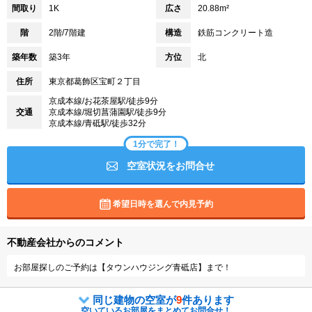
間取り
1K
広さ
20.88m²
階
2階/7階建
構造
鉄筋コンクリート造
築年数
築3年
方位
北
住所
東京都葛飾区宝町２丁目
京成本線/お花茶屋駅/徒歩9分
交通
京成本線/堀切菖蒲園駅/徒歩9分
京成本線/青砥駅/徒歩32分
1分で完了！
空室状況をお問合せ
希望日時を選んで内見予約
不動産会社からのコメント
お部屋探しのご予約は【タウンハウジング青砥店】まで！
同じ建物の空室が
9
件あります
空いているお部屋をまとめてお問合せ！