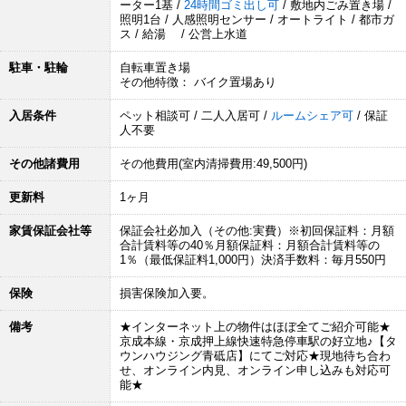
ーター1基 /
24時間ゴミ出し可
/ 敷地内ごみ置き場 /
照明1台 / 人感照明センサー / オートライト / 都市ガ
ス / 給湯 / 公営上水道
駐車・駐輪
自転車置き場
その他特徴： バイク置場あり
入居条件
ペット相談可 / 二人入居可 /
ルームシェア可
/ 保証
人不要
その他諸費用
その他費用(室内清掃費用:49,500円)
更新料
1ヶ月
家賃保証会社等
保証会社必加入（その他:実費）※初回保証料：月額
合計賃料等の40％月額保証料：月額合計賃料等の
1％（最低保証料1,000円）決済手数料：毎月550円
保険
損害保険加入要。
備考
★インターネット上の物件はほぼ全てご紹介可能★
京成本線・京成押上線快速特急停車駅の好立地♪【タ
ウンハウジング青砥店】にてご対応★現地待ち合わ
せ、オンライン内見、オンライン申し込みも対応可
能★