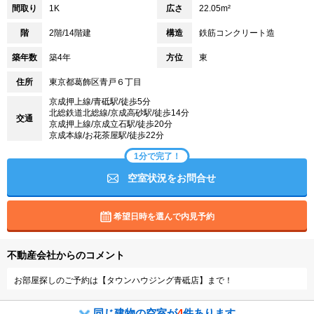
間取り
1K
広さ
22.05m²
階
2階/14階建
構造
鉄筋コンクリート造
築年数
築4年
方位
東
住所
東京都葛飾区青戸６丁目
京成押上線/青砥駅/徒歩5分
北総鉄道北総線/京成高砂駅/徒歩14分
交通
京成押上線/京成立石駅/徒歩20分
京成本線/お花茶屋駅/徒歩22分
1分で完了！
空室状況をお問合せ
希望日時を選んで内見予約
不動産会社からのコメント
お部屋探しのご予約は【タウンハウジング青砥店】まで！
同じ建物の空室が
4
件あります