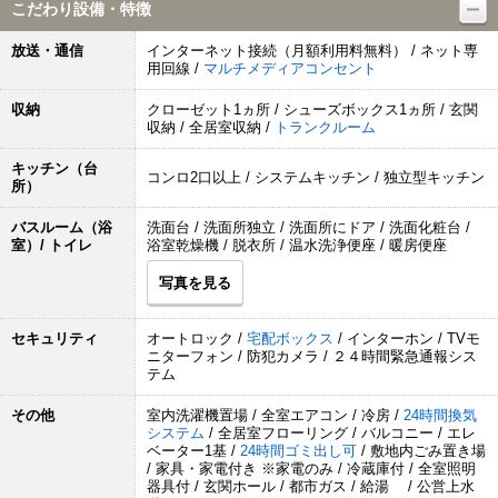
こだわり設備・特徴
放送・通信
インターネット接続（月額利用料無料） / ネット専
用回線 /
マルチメディアコンセント
収納
クローゼット1ヵ所 / シューズボックス1ヵ所 / 玄関
収納 / 全居室収納 /
トランクルーム
キッチン（台
コンロ2口以上 / システムキッチン / 独立型キッチン
所）
バスルーム（浴
洗面台 / 洗面所独立 / 洗面所にドア / 洗面化粧台 /
室）/ トイレ
浴室乾燥機 / 脱衣所 / 温水洗浄便座 / 暖房便座
写真を見る
セキュリティ
オートロック /
宅配ボックス
/ インターホン / TVモ
ニターフォン / 防犯カメラ / ２４時間緊急通報シス
テム
その他
室内洗濯機置場 / 全室エアコン / 冷房 /
24時間換気
システム
/ 全居室フローリング / バルコニー / エレ
ベーター1基 /
24時間ゴミ出し可
/ 敷地内ごみ置き場
/ 家具・家電付き ※家電のみ / 冷蔵庫付 / 全室照明
器具付 / 玄関ホール / 都市ガス / 給湯 / 公営上水