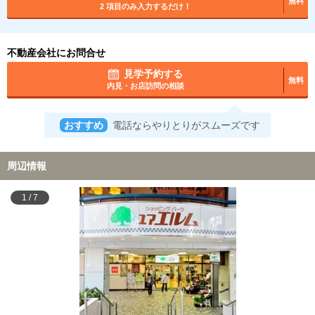
無料
2 項目のみ入力するだけ！
不動産会社にお問合せ
見学予約する
無料
内見・お店訪問の相談
おすすめ
電話ならやりとりがスムーズです
周辺情報
1
/
7