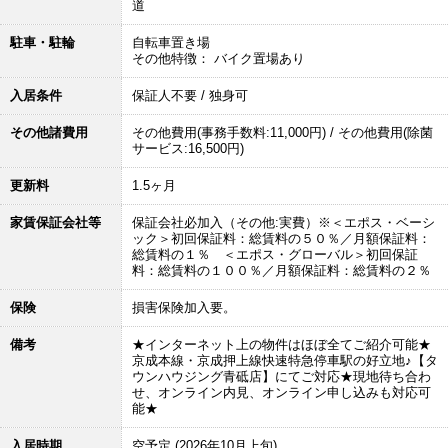
道
駐車・駐輪
自転車置き場
その他特徴： バイク置場あり
入居条件
保証人不要 / 独身可
その他諸費用
その他費用(事務手数料:11,000円) / その他費用(除菌
サービス:16,500円)
更新料
1.5ヶ月
家賃保証会社等
保証会社必加入（その他:実費）※＜エポス・ベーシ
ック＞初回保証料：総賃料の５０％／月額保証料：
総賃料の１％ ＜エポス・グローバル＞初回保証
料：総賃料の１００％／月額保証料：総賃料の２％
保険
損害保険加入要。
備考
★インターネット上の物件はほぼ全てご紹介可能★
京成本線・京成押上線快速特急停車駅の好立地♪【タ
ウンハウジング青砥店】にてご対応★現地待ち合わ
せ、オンライン内見、オンライン申し込みも対応可
能★
入居時期
空予定 (2026年10月上旬)