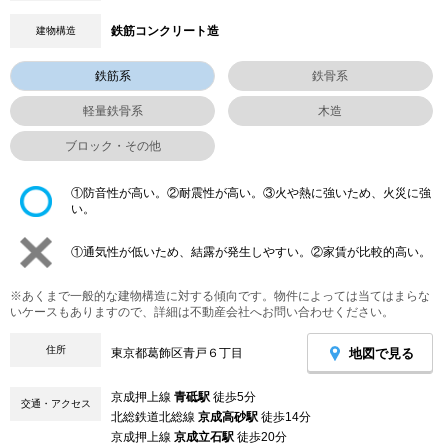
鉄筋コンクリート造
建物構造
鉄筋系
鉄骨系
軽量鉄骨系
木造
ブロック・その他
①防音性が高い。②耐震性が高い。③火や熱に強いため、火災に強
い。
①通気性が低いため、結露が発生しやすい。②家賃が比較的高い。
※あくまで一般的な建物構造に対する傾向です。物件によっては当てはまらな
いケースもありますので、詳細は不動産会社へお問い合わせください。
住所
地図で見る
東京都葛飾区青戸６丁目
京成押上線
青砥駅
徒歩5分
交通・アクセス
北総鉄道北総線
京成高砂駅
徒歩14分
京成押上線
京成立石駅
徒歩20分