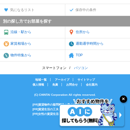
気になるリスト
保存中の条件
別の探し方でお部屋を探す
沿線・駅から
住所から
家賃相場から
通勤通学時間から
物件特集から
TOP
スマートフォン
パソコン
地域一覧
アーカイブ
サイトマップ
個人情報
免責
お問合せ
会社案内
(C) CHINTAI Corporation All rights reserved.
[PR]賃貸物件の疑問解決！教えてエイブルAGENT
[PR]賃貸生活の工夫を紹介！CHINTAI情報局
[PR]女性の賃貸生活を応援！Woman.CHINTAI