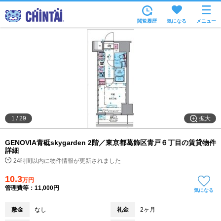
お部屋を探す
閲覧履歴
気になる
メニュー
沿線・駅から
住所から
家賃相場から
通勤通学時間から
物件特集から
拡大
1
/
29
不動産会社から
GENOVIA青砥skygarden 2階／東京都葛飾区青戸６丁目の賃貸物件
TOP
詳細
24時間以内に物件情報が更新されました
10.3
万円
管理費等：11,000円
気になる
敷金
なし
礼金
2ヶ月