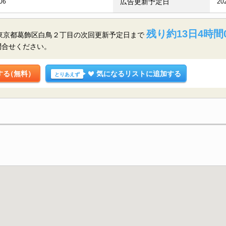
広告更新予定日
06
20
残り約13日4時間
5階／東京都葛飾区白鳥２丁目の
次回更新予定日まで
問合せください。
する
（無料）
気になるリストに追加する
とりあえず