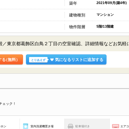
築年
2021年09月(築4年)
建物種別
マンション
物件階層
5階/13階建
rden 5階／東京都葛飾区白鳥２丁目の空室確認、詳細情報などお気
する
（無料）
気になるリストに追加する
とりあえず
チェック！
ーホン
室内洗濯機置き場
駐車場付き
エア