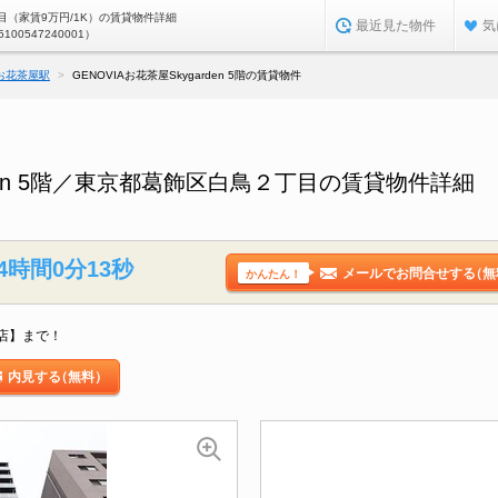
（家賃9万円/1K）の賃貸物件詳細
最近見た物件
気
5100547240001）
お花茶屋駅
GENOVIAお花茶屋Skygarden 5階の賃貸物件
arden 5階／東京都葛飾区白鳥２丁目の賃貸物件詳細
4時間0分12秒
メールでお問合せする
（無
かんたん！
店】まで！
内見する
（無料）