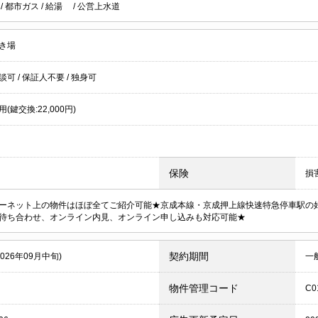
ル
/
都市ガス
/
給湯
/
公営上水道
き場
談可
/
保証人不要
/
独身可
(鍵交換:22,000円)
保険
損
ーネット上の物件はほぼ全てご紹介可能★京成本線・京成押上線快速特急停車駅の
待ち合わせ、オンライン内見、オンライン申し込みも対応可能★
契約期間
2026年09月中旬)
一
物件管理コード
C0