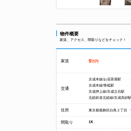
物件概要
家賃、アクセス、間取りなどをチェック！
9
家賃
万円
京成本線/お花茶屋駅
京成本線/青砥駅
交通
京成押上線/京成立石駅
北総鉄道北総線/京成高砂
住所
東京都葛飾区白鳥２丁目
間取り
1K