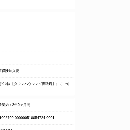
害保険加入要。
好立地♪【タウンハウジング青砥店】にてご対
般契約：2年0ヶ月間
1008700-000000510054724-0001