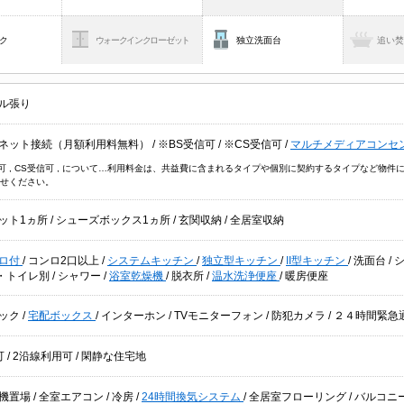
ク
ウォークインクローゼット
独立洗面台
追い
ル張り
ネット接続（月額利用料無料）
/
※BS受信可
/
※CS受信可
/
マルチメディアコンセ
信可 , CS受信可 , について…利用料金は、共益費に含まれるタイプや個別に契約するタイプなど
せください。
ット1ヵ所
/
シューズボックス1ヵ所
/
玄関収納
/
全居室収納
ロ付
/
コンロ2口以上
/
システムキッチン
/
独立型キッチン
/
II型キッチン
/
洗面台
/
・トイレ別
/
シャワー
/
浴室乾燥機
/
脱衣所
/
温水洗浄便座
/
暖房便座
ック
/
宅配ボックス
/
インターホン
/
TVモニターフォン
/
防犯カメラ
/
２４時間緊急
可
/
2沿線利用可
/
閑静な住宅地
機置場
/
全室エアコン
/
冷房
/
24時間換気システム
/
全居室フローリング
/
バルコニ