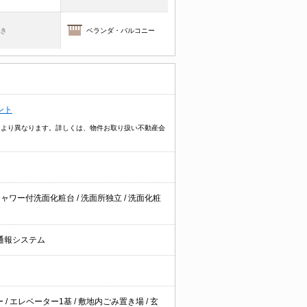
焚き
ベランダ・バルコニー
ント
物件により異なります。詳しくは、物件お取り扱い不動産会
シャワー付洗面化粧台
/
洗面所独立
/
洗面化粧
通報システム
ー
/
エレベーター1基
/
敷地内ごみ置き場
/
玄