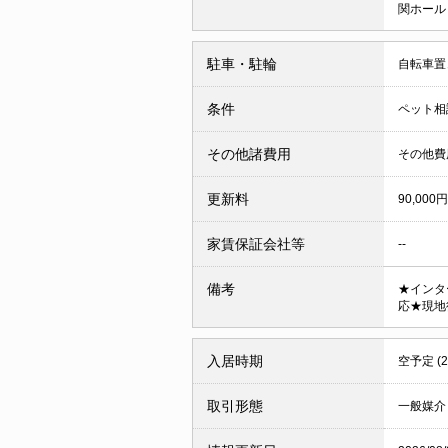
関ホー
駐車・駐輪
自転車置
条件
ペット相
その他諸費用
その他費用
更新料
90,000円
家賃保証会社等
--
備考
★インタ
応★現地
入居時期
空予定 (
取引形態
一般媒介