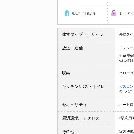
敷地内ゴミ置き場
オートロッ
建物タイプ・デザイン
外壁タイ
放送・通信
インター
※ BS受
社にお問合
収納
クローゼ
キッチン/バス・トイレ
ガスコン
台
/
バス
セキュリティ
オートロ
周辺環境・アクセス
3駅利用
その他
室内洗濯