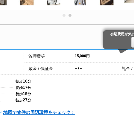
初期費用が気
管理費等
15,000円
敷金 / 保証金
礼金 /
-- / --
10
徒歩
分
17
徒歩
分
19
徒歩
分
27
駅
徒歩
分
地図で物件の周辺環境をチェック！