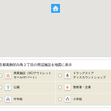
5階／東京都葛飾区白鳥２丁目の周辺施設を地図に表示
商業施設（SC/アウトレット
ドラッグストア
モール/デパート）
ディスカウントショップ
公園
警察署・交番
中学校
小学校