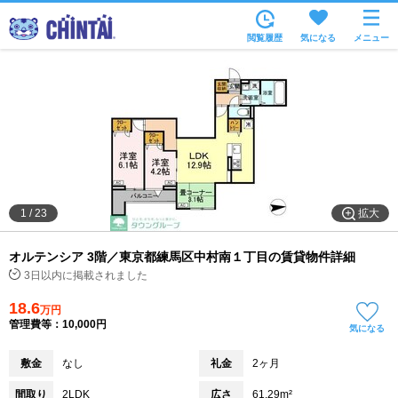
お部屋を探す
閲覧履歴
気になる
メニュー
沿線・駅から
住所から
家賃相場から
通勤通学時間から
物件特集から
拡大
1
/
23
不動産会社から
オルテンシア 3階／東京都練馬区中村南１丁目の賃貸物件詳細
TOP
3日以内に掲載されました
18.6
万円
管理費等：10,000円
気になる
敷金
なし
礼金
2ヶ月
間取り
2LDK
広さ
61.29m²