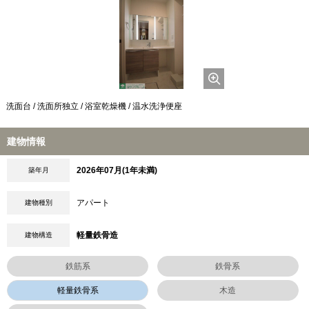
洗面台 / 洗面所独立 / 浴室乾燥機 / 温水洗浄便座
建物情報
2026年07月(1年未満)
築年月
アパート
建物種別
軽量鉄骨造
建物構造
鉄筋系
鉄骨系
軽量鉄骨系
木造