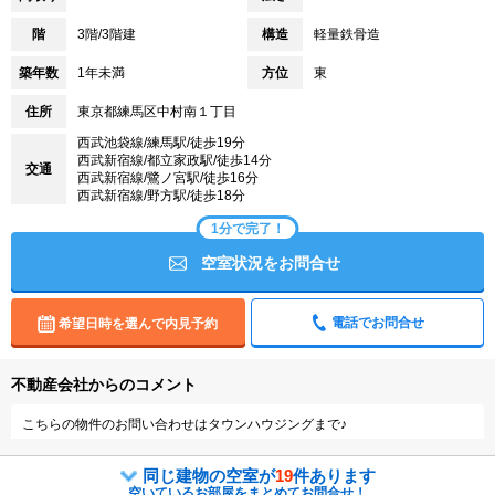
階
3階/3階建
構造
軽量鉄骨造
築年数
1年未満
方位
東
住所
東京都練馬区中村南１丁目
西武池袋線/練馬駅/徒歩19分
西武新宿線/都立家政駅/徒歩14分
交通
西武新宿線/鷺ノ宮駅/徒歩16分
西武新宿線/野方駅/徒歩18分
1分で完了！
空室状況をお問合せ
電話でお問合せ
希望日時を選んで内見予約
不動産会社からのコメント
こちらの物件のお問い合わせはタウンハウジングまで♪
同じ建物の空室が
19
件あります
空いているお部屋をまとめてお問合せ！