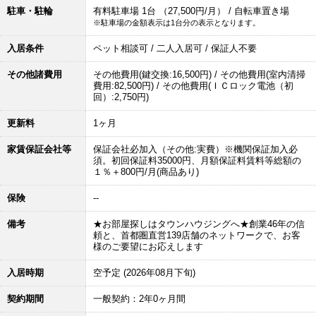
駐車・駐輪
有料駐車場 1台 （27,500円/月） / 自転車置き場
※駐車場の金額表示は1台分の表示となります。
入居条件
ペット相談可 / 二人入居可 / 保証人不要
その他諸費用
その他費用(鍵交換:16,500円) / その他費用(室内清掃
費用:82,500円) / その他費用(ＩＣロック電池（初
回）:2,750円)
更新料
1ヶ月
家賃保証会社等
保証会社必加入（その他:実費）※機関保証加入必
須。初回保証料35000円、月額保証料賃料等総額の
１％＋800円/月(商品あり)
保険
--
備考
★お部屋探しはタウンハウジングへ★創業46年の信
頼と、首都圏直営139店舗のネットワークで、お客
様のご要望にお応えします
入居時期
空予定 (2026年08月下旬)
契約期間
一般契約：2年0ヶ月間