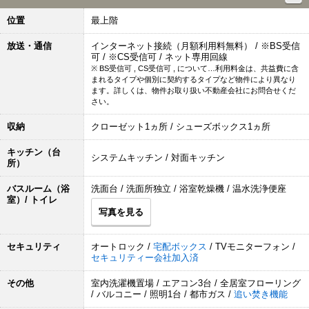
位置
最上階
放送・通信
インターネット接続（月額利用料無料） / ※BS受信
可 / ※CS受信可 / ネット専用回線
※ BS受信可 , CS受信可 , について…利用料金は、共益費に含
まれるタイプや個別に契約するタイプなど物件により異なり
ます。詳しくは、物件お取り扱い不動産会社にお問合せくだ
さい。
収納
クローゼット1ヵ所 / シューズボックス1ヵ所
キッチン（台
システムキッチン / 対面キッチン
所）
バスルーム（浴
洗面台 / 洗面所独立 / 浴室乾燥機 / 温水洗浄便座
室）/ トイレ
写真を見る
セキュリティ
オートロック /
宅配ボックス
/ TVモニターフォン /
セキュリティー会社加入済
その他
室内洗濯機置場 / エアコン3台 / 全居室フローリング
/ バルコニー / 照明1台 / 都市ガス /
追い焚き機能