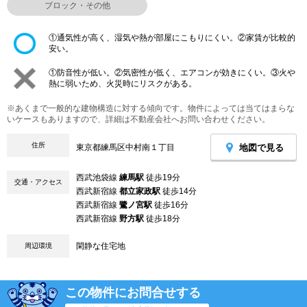
ブロック・その他
①通気性が高く、湿気や熱が部屋にこもりにくい。②家賃が比較的
安い。
①防音性が低い。②気密性が低く、エアコンが効きにくい。③火や
熱に弱いため、火災時にリスクがある。
※あくまで一般的な建物構造に対する傾向です。物件によっては当てはまらな
いケースもありますので、詳細は不動産会社へお問い合わせください。
住所
地図で見る
東京都練馬区中村南１丁目
西武池袋線
練馬駅
徒歩19分
交通・アクセス
西武新宿線
都立家政駅
徒歩14分
西武新宿線
鷺ノ宮駅
徒歩16分
西武新宿線
野方駅
徒歩18分
閑静な住宅地
周辺環境
この物件にお問合せする