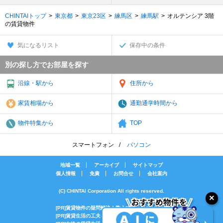
CHINTAIトップ
東京都
東京23区
練馬区
練馬駅
オルテンシア 3階
の賃貸物件
気になるリスト
保存中の条件
別の探し方でお部屋を探す
沿線・駅から
住所から
家賃相場から
通勤通学時間から
物件特集から
TOP
スマートフォン
パソコン
地域一覧
アーカイブ
サイトマップ
個人情報
免責
お問合せ
会社案内
(C) CHINTAI Corporation All rights reserved.
[PR]賃貸物件の疑問解決！教えてエイブルAGENT
[PR]賃貸生活の工夫を紹介！CHINTAI情報局