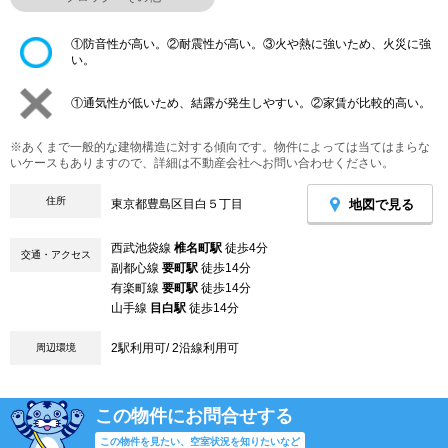
①防音性が高い。②耐震性が高い。③火や熱に強いため、火災に強
い。
①通気性が低いため、結露が発生しやすい。②家賃が比較的高い。
※あくまで一般的な建物構造に対する傾向です。物件によっては当てはまらな
いケースもありますので、詳細は不動産会社へお問い合わせください。
住所
地図で見る
東京都豊島区目白５丁目
西武池袋線
椎名町駅
徒歩4分
交通・アクセス
副都心線
要町駅
徒歩14分
有楽町線
要町駅
徒歩14分
山手線
目白駅
徒歩14分
2駅利用可/ 2沿線利用可
周辺環境
この物件にお問合せする
この物件を見たい、空室状況を知りたいなど