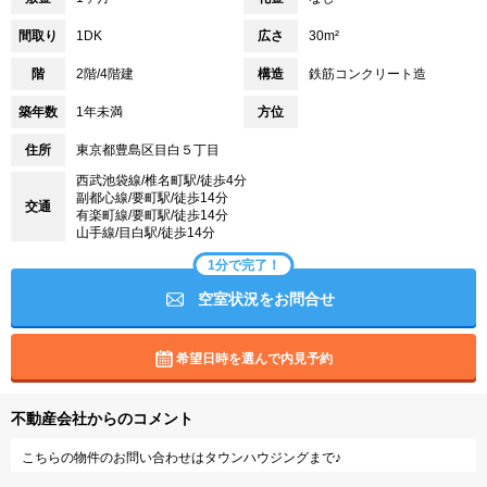
間取り
1DK
広さ
30m²
階
2階/4階建
構造
鉄筋コンクリート造
築年数
1年未満
方位
住所
東京都豊島区目白５丁目
西武池袋線/椎名町駅/徒歩4分
副都心線/要町駅/徒歩14分
交通
有楽町線/要町駅/徒歩14分
山手線/目白駅/徒歩14分
1分で完了！
空室状況をお問合せ
希望日時を選んで内見予約
不動産会社からのコメント
こちらの物件のお問い合わせはタウンハウジングまで♪