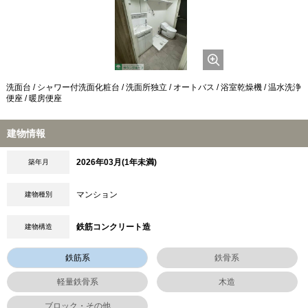
洗面台 / シャワー付洗面化粧台 / 洗面所独立 / オートバス / 浴室乾燥機 / 温水洗浄
便座 / 暖房便座
建物情報
2026年03月(1年未満)
築年月
マンション
建物種別
鉄筋コンクリート造
建物構造
鉄筋系
鉄骨系
軽量鉄骨系
木造
ブロック・その他