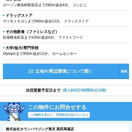
ローソン椎名町駅前店まで290m:徒歩4分。 コンビニ
ドラッグストア
マツモトキヨシまで940m:徒歩12分。 ドラックストア
その他飲食（ファミレスなど）
松屋椎名町店まで420m:徒歩6分。 ファストフード
大学/短大/専門学校
Olympicまで900m:徒歩12分。 ホームセンター
立地や周辺環境について聞く
無料
次回更新予定日まで
残り約8日5時間46分29秒
この物件にお問合せする
この物件を見たい、空室状況を知りたいなど
株式会社タウンハウジング東京 高田馬場店