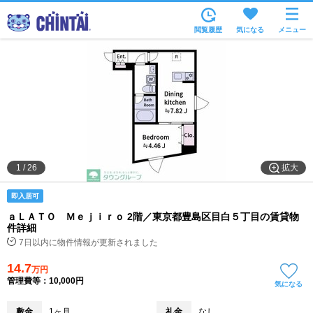
お部屋を探す
閲覧履歴
気になる
メニュー
沿線・駅から
住所から
家賃相場から
通勤通学時間から
物件特集から
拡大
1
/
26
不動産会社から
即入居可
TOP
ａＬＡＴＯ Ｍｅｊｉｒｏ 2階／東京都豊島区目白５丁目の賃貸物
件詳細
7日以内に物件情報が更新されました
14.7
万円
管理費等：10,000円
気になる
敷金
1ヶ月
礼金
なし