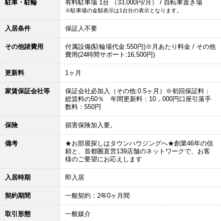
駐車・駐輪
有料駐車場 1台 （33,000円/月） / 自転車置き場
※駐車場の金額表示は1台分の表示となります。
入居条件
保証人不要
その他諸費用
付属設備(駐輪場代金:550円)※月あたり料金 / その他
費用(24時間サポート:16,500円)
更新料
1ヶ月
家賃保証会社等
保証会社必加入（その他:0.5ヶ月）※初回保証料：
総賃料の50％ 年間更新料：10，000円口座引落手
数料：550円
保険
損害保険加入要。
備考
★お部屋探しはタウンハウジングへ★創業46年の信
頼と、首都圏直営139店舗のネットワークで、お客
様のご要望にお応えします
入居時期
即入居
契約期間
一般契約：2年0ヶ月間
取引形態
一般媒介