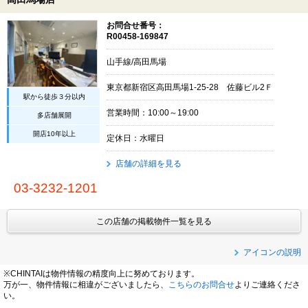
お問合せ番号：
R00458-169847
山手線/高田馬場
東京都新宿区高田馬場1-25-28 佐藤ビル2Ｆ
駅から徒歩３分以内
営業時間：10:00～19:00
多店舗展開
開店10年以上
定休日：水曜日
店舗の詳細を見る
03-3232-1201
この店舗の掲載物件一覧を見る
アイコンの説明
※CHINTAIは物件情報の精度向上に努めております。
万が一、物件情報に相違がございましたら、
こちらのお問合せ
よりご連絡くださ
い。