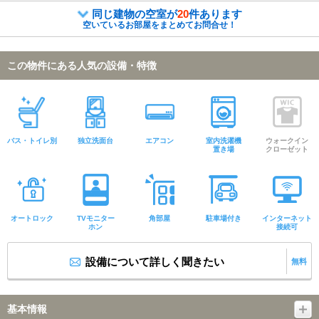
同じ建物の空室が
20
件あります
空いているお部屋をまとめてお問合せ！
この物件にある人気の設備・特徴
バス・トイレ別
独立洗面台
エアコン
室内洗濯機
ウォークイン
置き場
クローゼット
オートロック
TVモニター
角部屋
駐車場付き
インターネット
ホン
接続可
設備について詳しく聞きたい
無料
基本情報