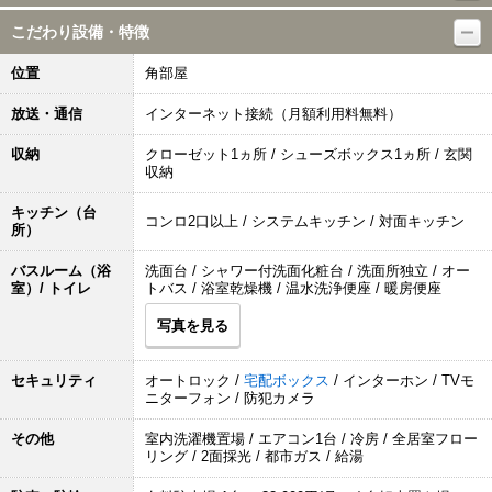
こだわり設備・特徴
位置
角部屋
放送・通信
インターネット接続（月額利用料無料）
収納
クローゼット1ヵ所 / シューズボックス1ヵ所 / 玄関
収納
キッチン（台
コンロ2口以上 / システムキッチン / 対面キッチン
所）
バスルーム（浴
洗面台 / シャワー付洗面化粧台 / 洗面所独立 / オー
室）/ トイレ
トバス / 浴室乾燥機 / 温水洗浄便座 / 暖房便座
写真を見る
セキュリティ
オートロック /
宅配ボックス
/ インターホン / TVモ
ニターフォン / 防犯カメラ
その他
室内洗濯機置場 / エアコン1台 / 冷房 / 全居室フロー
リング / 2面採光 / 都市ガス / 給湯