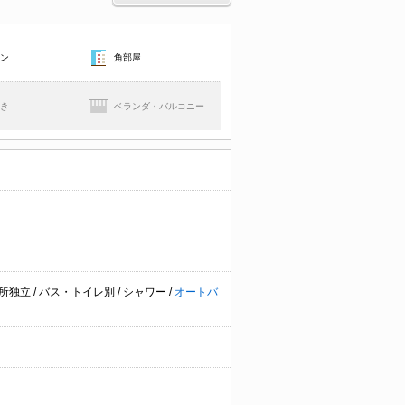
コン
角部屋
焚き
ベランダ・バルコニー
所独立
/
バス・トイレ別
/
シャワー
/
オートバ