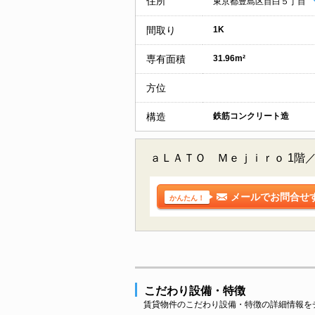
住所
東京都豊島区目白５丁目
間取り
1K
専有面積
31.96m²
方位
構造
鉄筋コンクリート造
ａＬＡＴＯ Ｍｅｊｉｒｏ 1階
メールでお問合せ
かんたん！
こだわり設備・特徴
賃貸物件のこだわり設備・特徴の詳細情報を