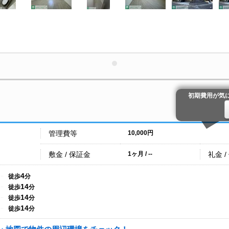
初期費用が気
管理費等
10,000円
敷金 / 保証金
礼金 /
1ヶ月 / --
4
徒歩
分
14
徒歩
分
14
徒歩
分
14
徒歩
分