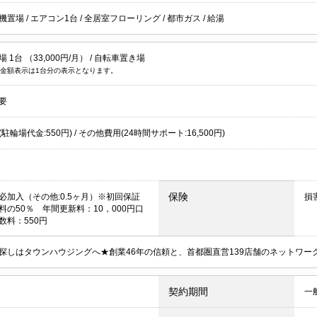
機置場
/
エアコン1台
/
全居室フローリング
/
都市ガス
/
給湯
1台 （33,000円/月） /
自転車置き場
金額表示は1台分の表示となります。
要
駐輪場代金:550円) / その他費用(24時間サポート:16,500円)
保険
必加入（その他:0.5ヶ月）※初回保証
損
料の50％ 年間更新料：10，000円口
数料：550円
探しはタウンハウジングへ★創業46年の信頼と、首都圏直営139店舗のネットワ
契約期間
一