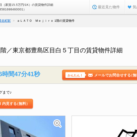
（家賃15.5万円/1K）の賃貸物件詳細
最近見た物件
気
4581698460001）
椎名町駅
ａＬＡＴＯ Ｍｅｊｉｒｏ 1階の賃貸物件
1階／東京都豊島区目白５丁目の賃貸物件詳細
6時間47分40秒
メールでお問合せする
（無
かんたん！
グまで♪
内見する
（無料）