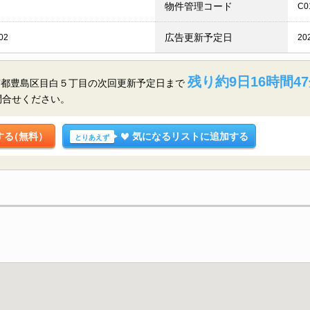
物件管理コード
C0
広告更新予定日
02
20
残り約9日16時間47
京都豊島区目白５丁目の
次回更新予定日まで
問合せください。
する
（無料）
気になるリストに追加する
とりあえず