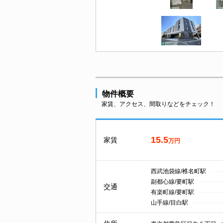
物件概要
家賃、アクセス、間取りなどをチェック！
15.5
家賃
万円
西武池袋線/椎名町駅
副都心線/要町駅
交通
有楽町線/要町駅
山手線/目白駅