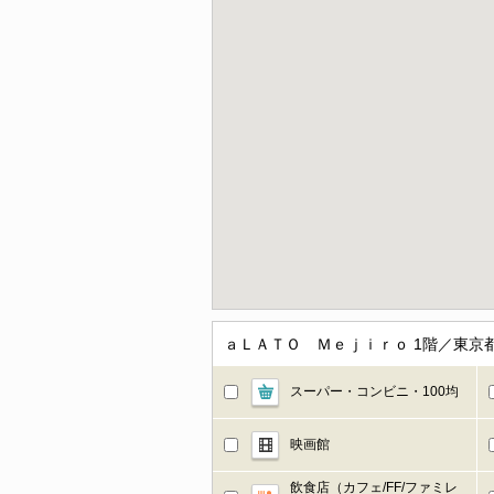
ａＬＡＴＯ Ｍｅｊｉｒｏ 1階／東京
スーパー・コンビニ・100均
映画館
飲食店（カフェ/FF/ファミレ