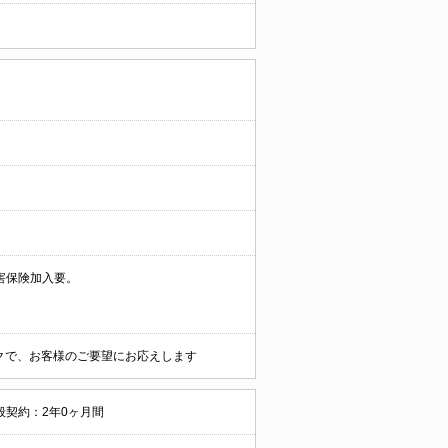
害保険加入要。
ークで、お客様のご要望にお応えします
般契約：2年0ヶ月間