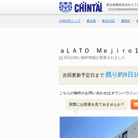
東京都豊島区目白５丁目
（C01008682000000
CHINTAIトップ
東京都
東京23区
豊島区
ａＬＡＴＯ Ｍｅｊｉｒｏ 
6日以内に物件情報が更新されました
残り約9日1
次回更新予定日まで
こちらの物件のお問い合わせはタウンハウジン
実際にお部屋を見てみませんか？