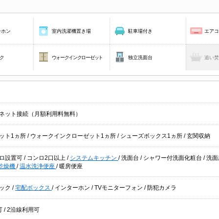
ーホン
室内洗濯機置き場
駐車場付き
エア
ク
ウォークインクローゼット
独立洗面台
追い
ネット接続（月額利用料無料）
ット1ヵ所
/
ウォークインクローゼット1ヵ所
/
シューズボックス1ヵ所
/
玄関収納
ロ設置可
/
コンロ2口以上
/
システムキッチン
/
洗面台
/
シャワー付洗面化粧台
/
洗面
乾燥機
/
温水洗浄便座
/
暖房便座
ック
/
宅配ボックス
/
インターホン
/
TVモニターフォン
/
防犯カメラ
可
/
2沿線利用可