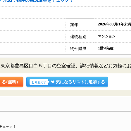
地図で物件の周辺環境をチェック！
築年
2026年03月(1年未満
建物種別
マンション
物件階層
1階/4階建
／東京都豊島区目白５丁目の空室確認、詳細情報などお気軽に
する
（無料）
気になるリストに追加する
とりあえず
チェック！