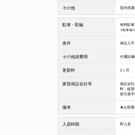
その他
室内洗濯
駐車・駐輪
有料駐車場 
※駐車場の
条件
保証人不
その他諸費用
付属設備(
更新料
1ヶ月
家賃保証会社等
保証会社
料：総賃
座引落手
備考
★お部屋
入居時期
即入居