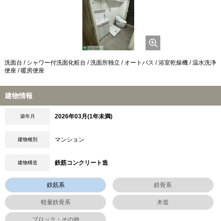
洗面台 / シャワー付洗面化粧台 / 洗面所独立 / オートバス / 浴室乾燥機 / 温水洗浄
便座 / 暖房便座
建物情報
2026年03月(1年未満)
築年月
マンション
建物種別
鉄筋コンクリート造
建物構造
鉄筋系
鉄骨系
軽量鉄骨系
木造
ブロック・その他