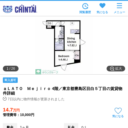
お部屋を探す
閲覧履歴
気になる
メニュー
沿線・駅から
住所から
家賃相場から
通勤通学時間から
物件特集から
拡大
1
/
26
不動産会社から
即入居可
TOP
ａＬＡＴＯ Ｍｅｊｉｒｏ 4階／東京都豊島区目白５丁目の賃貸物
件詳細
7日以内に物件情報が更新されました
14.7
万円
管理費等：10,000円
気になる
敷金
1ヶ月
礼金
なし