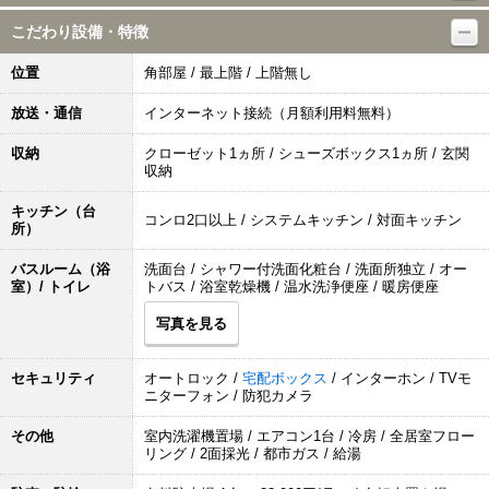
こだわり設備・特徴
位置
角部屋 / 最上階 / 上階無し
放送・通信
インターネット接続（月額利用料無料）
収納
クローゼット1ヵ所 / シューズボックス1ヵ所 / 玄関
収納
キッチン（台
コンロ2口以上 / システムキッチン / 対面キッチン
所）
バスルーム（浴
洗面台 / シャワー付洗面化粧台 / 洗面所独立 / オー
室）/ トイレ
トバス / 浴室乾燥機 / 温水洗浄便座 / 暖房便座
写真を見る
セキュリティ
オートロック /
宅配ボックス
/ インターホン / TVモ
ニターフォン / 防犯カメラ
その他
室内洗濯機置場 / エアコン1台 / 冷房 / 全居室フロー
リング / 2面採光 / 都市ガス / 給湯