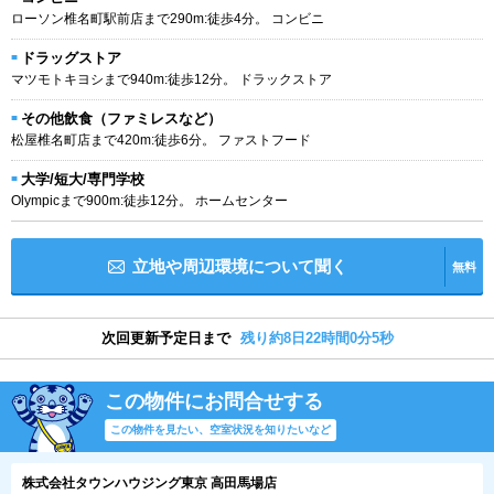
ローソン椎名町駅前店まで290m:徒歩4分。 コンビニ
ドラッグストア
マツモトキヨシまで940m:徒歩12分。 ドラックストア
その他飲食（ファミレスなど）
松屋椎名町店まで420m:徒歩6分。 ファストフード
大学/短大/専門学校
Olympicまで900m:徒歩12分。 ホームセンター
立地や周辺環境について聞く
無料
次回更新予定日まで
残り約8日22時間0分4秒
この物件にお問合せする
この物件を見たい、空室状況を知りたいなど
株式会社タウンハウジング東京 高田馬場店