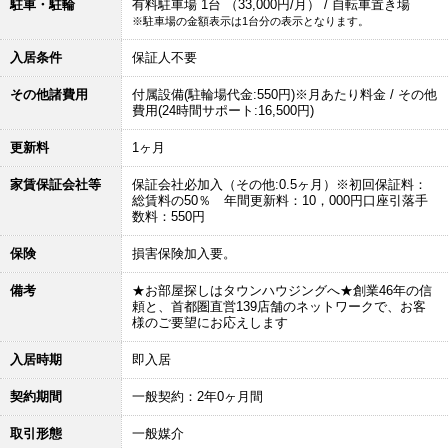
駐車・駐輪
有料駐車場 1台 （33,000円/月） / 自転車置き場
※駐車場の金額表示は1台分の表示となります。
入居条件
保証人不要
その他諸費用
付属設備(駐輪場代金:550円)※月あたり料金 / その他
費用(24時間サポート:16,500円)
更新料
1ヶ月
家賃保証会社等
保証会社必加入（その他:0.5ヶ月）※初回保証料：
総賃料の50％ 年間更新料：10，000円口座引落手
数料：550円
保険
損害保険加入要。
備考
★お部屋探しはタウンハウジングへ★創業46年の信
頼と、首都圏直営139店舗のネットワークで、お客
様のご要望にお応えします
入居時期
即入居
契約期間
一般契約：2年0ヶ月間
取引形態
一般媒介