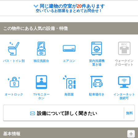
同じ建物の空室が
20
件あります
空いているお部屋をまとめてお問合せ！
この物件にある人気の設備・特徴
バス・トイレ別
独立洗面台
エアコン
室内洗濯機
ウォークイン
置き場
クローゼット
オートロック
TVモニター
角部屋
駐車場付き
インターネット
ホン
接続可
設備について詳しく聞きたい
無料
基本情報