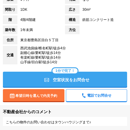
間取り
1DK
広さ
30m²
階
4階/4階建
構造
鉄筋コンクリート造
築年数
1年未満
方位
住所
東京都豊島区目白５丁目
西武池袋線/椎名町駅/徒歩4分
副都心線/要町駅/徒歩14分
交通
有楽町線/要町駅/徒歩14分
山手線/目白駅/徒歩14分
1分で完了！
空室状況をお問合せ
電話でお問合せ
希望日時を選んで内見予約
不動産会社からのコメント
こちらの物件のお問い合わせはタウンハウジングまで♪