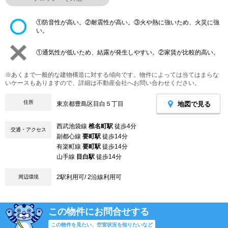
①防音性が高い。②耐震性が高い。③火や熱に強いため、火災に強
い。
①通気性が低いため、結露が発生しやすい。②家賃が比較的高い。
※あくまで一般的な建物構造に対する傾向です。物件によっては当てはまらな
いケースもありますので、詳細は不動産会社へお問い合わせください。
住所
地図で見る
東京都豊島区目白５丁目
西武池袋線
椎名町駅
徒歩4分
交通・アクセス
副都心線
要町駅
徒歩14分
有楽町線
要町駅
徒歩14分
山手線
目白駅
徒歩14分
2駅利用可/ 2沿線利用可
周辺環境
この物件にお問合せする
この物件を見たい、空室状況を知りたいなど