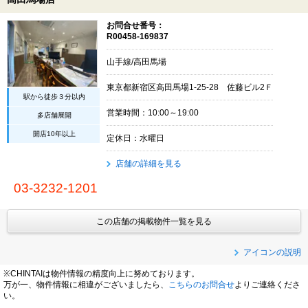
お問合せ番号：
R00458-169837
山手線/高田馬場
東京都新宿区高田馬場1-25-28 佐藤ビル2Ｆ
駅から徒歩３分以内
営業時間：10:00～19:00
多店舗展開
開店10年以上
定休日：水曜日
店舗の詳細を見る
03-3232-1201
この店舗の掲載物件一覧を見る
アイコンの説明
※CHINTAIは物件情報の精度向上に努めております。
万が一、物件情報に相違がございましたら、
こちらのお問合せ
よりご連絡くださ
い。