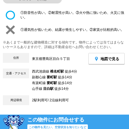
①防音性が高い。②耐震性が高い。③火や熱に強いため、火災に強
い。
①通気性が低いため、結露が発生しやすい。②家賃が比較的高い。
※あくまで一般的な建物構造に対する傾向です。物件によっては当てはまらな
いケースもありますので、詳細は不動産会社へお問い合わせください。
住所
地図で見る
東京都豊島区目白５丁目
西武池袋線
椎名町駅
徒歩4分
交通・アクセス
副都心線
要町駅
徒歩14分
有楽町線
要町駅
徒歩14分
山手線
目白駅
徒歩14分
2駅利用可/ 2沿線利用可
周辺環境
この物件にお問合せする
この物件を見たい、空室状況を知りたいなど