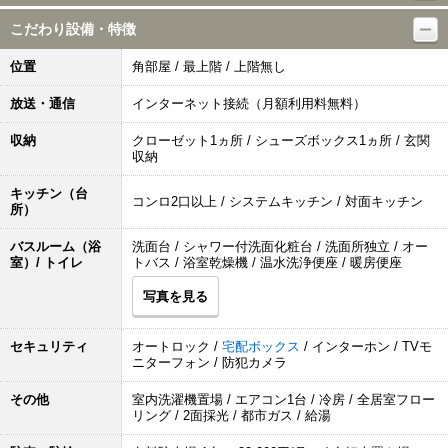
こだわり設備・特徴
位置
角部屋 / 最上階 / 上階無し
放送・通信
インターネット接続（月額利用料無料）
収納
クローゼット1ヵ所 / シューズボックス1ヵ所 / 玄関
収納
キッチン（台
コンロ2口以上 / システムキッチン / 対面キッチン
所）
バスルーム（浴
洗面台 / シャワー付洗面化粧台 / 洗面所独立 / オー
室）/ トイレ
トバス / 浴室乾燥機 / 温水洗浄便座 / 暖房便座
写真を見る
セキュリティ
オートロック /
宅配ボックス
/ インターホン / TVモ
ニターフォン / 防犯カメラ
その他
室内洗濯機置場 / エアコン1台 / 冷房 / 全居室フロー
リング / 2面採光 / 都市ガス / 給湯