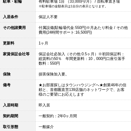
駐車・駐輪
有料駐車場 1台 （33,000円/月） / 自転車置き場
※駐車場の金額表示は1台分の表示となります。
入居条件
保証人不要
その他諸費用
付属設備(駐輪場代金:550円)※月あたり料金 / その他
費用(24時間サポート:16,500円)
更新料
1ヶ月
家賃保証会社等
保証会社必加入（その他:0.5ヶ月）※初回保証料：
総賃料の50％ 年間更新料：10，000円口座引落手
数料：550円
保険
損害保険加入要。
備考
★お部屋探しはタウンハウジングへ★創業46年の信
頼と、首都圏直営139店舗のネットワークで、お客
様のご要望にお応えします
入居時期
即入居
契約期間
一般契約：2年0ヶ月間
取引形態
一般媒介