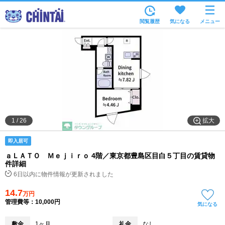
お部屋を探す
閲覧履歴
気になる
メニュー
沿線・駅から
住所から
家賃相場から
通勤通学時間から
物件特集から
拡大
1
/
26
不動産会社から
即入居可
TOP
ａＬＡＴＯ Ｍｅｊｉｒｏ 4階／東京都豊島区目白５丁目の賃貸物
件詳細
6日以内に物件情報が更新されました
14.7
万円
管理費等：10,000円
気になる
敷金
1ヶ月
礼金
なし