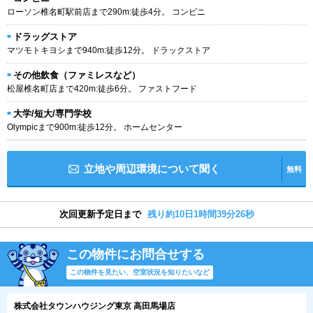
ローソン椎名町駅前店まで290m:徒歩4分。 コンビニ
ドラッグストア
マツモトキヨシまで940m:徒歩12分。 ドラックストア
その他飲食（ファミレスなど）
松屋椎名町店まで420m:徒歩6分。 ファストフード
大学/短大/専門学校
Olympicまで900m:徒歩12分。 ホームセンター
立地や周辺環境について聞く
無料
次回更新予定日まで
残り約10日1時間39分25秒
この物件にお問合せする
この物件を見たい、空室状況を知りたいなど
株式会社タウンハウジング東京 高田馬場店