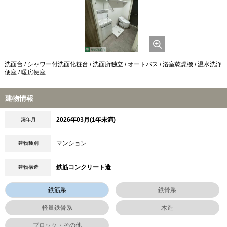
洗面台 / シャワー付洗面化粧台 / 洗面所独立 / オートバス / 浴室乾燥機 / 温水洗浄
便座 / 暖房便座
建物情報
2026年03月(1年未満)
築年月
マンション
建物種別
鉄筋コンクリート造
建物構造
鉄筋系
鉄骨系
軽量鉄骨系
木造
ブロック・その他