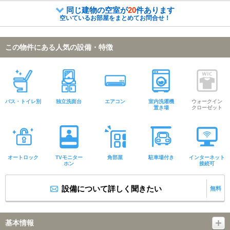
同じ建物の空室が
20
件あります
空いているお部屋をまとめてお問合せ！
この物件にある人気の設備・特徴
バス・トイレ別
独立洗面台
エアコン
室内洗濯機
ウォークイン
置き場
クローゼット
オートロック
TVモニター
角部屋
駐車場付き
インターネット
ホン
接続可
設備について詳しく聞きたい
無料
基本情報