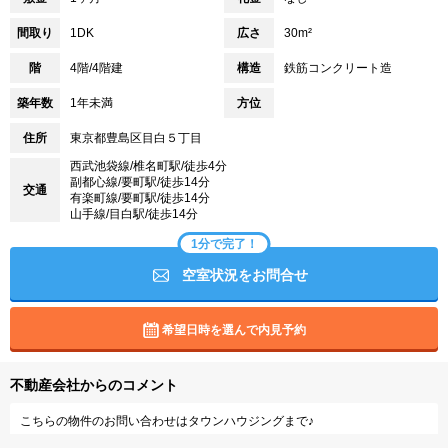
間取り
1DK
広さ
30m²
階
4階/4階建
構造
鉄筋コンクリート造
築年数
1年未満
方位
住所
東京都豊島区目白５丁目
西武池袋線/椎名町駅/徒歩4分
副都心線/要町駅/徒歩14分
交通
有楽町線/要町駅/徒歩14分
山手線/目白駅/徒歩14分
1分で完了！
空室状況をお問合せ
希望日時を選んで内見予約
不動産会社からのコメント
こちらの物件のお問い合わせはタウンハウジングまで♪