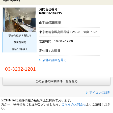
お問合せ番号：
R00458-169835
山手線/高田馬場
東京都新宿区高田馬場1-25-28 佐藤ビル2Ｆ
駅から徒歩３分以内
営業時間：10:00～19:00
多店舗展開
開店10年以上
定休日：水曜日
店舗の詳細を見る
03-3232-1201
この店舗の掲載物件一覧を見る
アイコンの説明
※CHINTAIは物件情報の精度向上に努めております。
万が一、物件情報に相違がございましたら、
こちらのお問合せ
よりご連絡くださ
い。