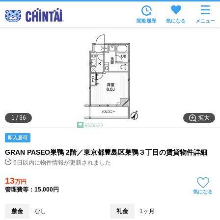
お部屋を探す
閲覧履歴
気になる
メニュー
沿線・駅から
住所から
家賃相場から
通勤通学時間から
物件特集から
拡大
1
/
36
不動産会社から
即入居可
TOP
GRAN PASEO巣鴨 2階／東京都豊島区巣鴨３丁目の賃貸物件詳細
6日以内に物件情報が更新されました
13
万円
管理費等：15,000円
気になる
敷金
なし
礼金
1ヶ月