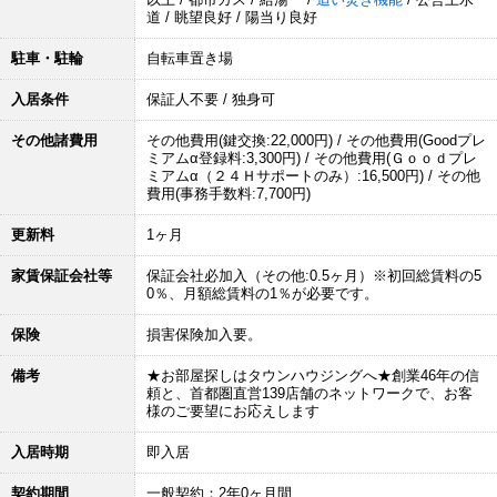
道 / 眺望良好 / 陽当り良好
駐車・駐輪
自転車置き場
入居条件
保証人不要 / 独身可
その他諸費用
その他費用(鍵交換:22,000円) / その他費用(Goodプレ
ミアムα登録料:3,300円) / その他費用(Ｇｏｏｄプレ
ミアムα（２４Ｈサポートのみ）:16,500円) / その他
費用(事務手数料:7,700円)
更新料
1ヶ月
家賃保証会社等
保証会社必加入（その他:0.5ヶ月）※初回総賃料の5
0％、月額総賃料の1％が必要です。
保険
損害保険加入要。
備考
★お部屋探しはタウンハウジングへ★創業46年の信
頼と、首都圏直営139店舗のネットワークで、お客
様のご要望にお応えします
入居時期
即入居
契約期間
一般契約：2年0ヶ月間