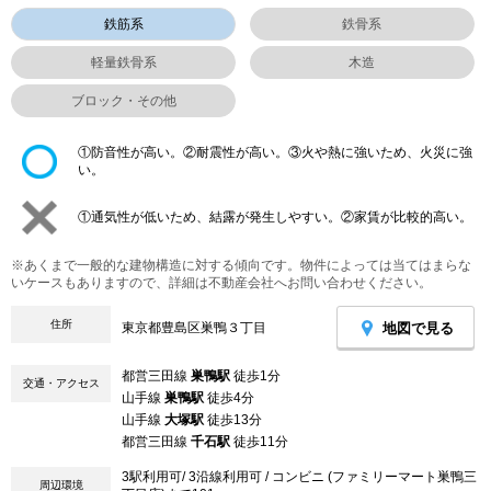
鉄筋系
鉄骨系
軽量鉄骨系
木造
ブロック・その他
①防音性が高い。②耐震性が高い。③火や熱に強いため、火災に強
い。
①通気性が低いため、結露が発生しやすい。②家賃が比較的高い。
※あくまで一般的な建物構造に対する傾向です。物件によっては当てはまらな
いケースもありますので、詳細は不動産会社へお問い合わせください。
住所
地図で見る
東京都豊島区巣鴨３丁目
都営三田線
巣鴨駅
徒歩1分
交通・アクセス
山手線
巣鴨駅
徒歩4分
山手線
大塚駅
徒歩13分
都営三田線
千石駅
徒歩11分
3駅利用可/ 3沿線利用可 / コンビニ (ファミリーマート巣鴨三
周辺環境