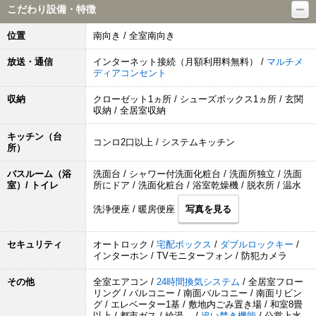
こだわり設備・特徴
位置
南向き / 全室南向き
放送・通信
インターネット接続（月額利用料無料） /
マルチメ
ディアコンセント
収納
クローゼット1ヵ所 / シューズボックス1ヵ所 / 玄関
収納 / 全居室収納
キッチン（台
コンロ2口以上 / システムキッチン
所）
バスルーム（浴
洗面台 / シャワー付洗面化粧台 / 洗面所独立 / 洗面
室）/ トイレ
所にドア / 洗面化粧台 / 浴室乾燥機 / 脱衣所 / 温水
洗浄便座 / 暖房便座
写真を見る
セキュリティ
オートロック /
宅配ボックス
/
ダブルロックキー
/
インターホン / TVモニターフォン / 防犯カメラ
その他
全室エアコン /
24時間換気システム
/ 全居室フロー
リング / バルコニー / 南面バルコニー / 南面リビン
グ / エレベーター1基 / 敷地内ごみ置き場 / 和室8畳
以上 / 都市ガス / 給湯 /
追い焚き機能
/ 公営上水