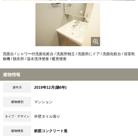
洗面台 / シャワー付洗面化粧台 / 洗面所独立 / 洗面所にドア / 洗面化粧台 / 浴室乾
燥機 / 脱衣所 / 温水洗浄便座 / 暖房便座
建物情報
2019年12月(築6年)
築年月
マンション
建物種別
外壁タイル張り
タイプ・デザイン
鉄筋コンクリート造
建物構造