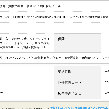
談可 （飼育の場合：敷金1ヶ月増)
/
保証人不要
し(ペット飼育:1ヶ月) / その他費用(鍵交換:33,000円) / その他費用(家財保険＋付帯サ
保険
必加入（その他:実費）※トーシンライ
--
コフォレントインシュア、全保連/保証
＝賃料等×50％、月額＝賃料等×1％
探しはタウンハウジングへ★創業46年の信頼と、首都圏直営139店舗のネットワ
契約期間
一
物件管理コード
C0
広告更新予定日
02
20
残り約10日7時間42分54秒