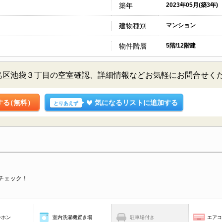
築年
2023年05月(築3年)
建物種別
マンション
物件階層
5階/12階建
京都豊島区池袋３丁目の空室確認、詳細情報などお気軽にお問合せく
する
（無料）
気になるリストに追加する
とりあえず
チェック！
ーホン
室内洗濯機置き場
駐車場付き
エア