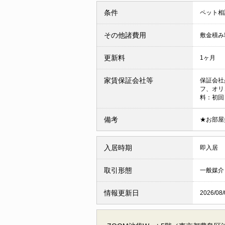
条件
ペット相
その他諸費用
敷金積み増
更新料
1ヶ月
家賃保証会社等
保証会社
フ、オリ
料：初回
備考
★お部屋
入居時期
即入居
取引形態
一般媒介
情報更新日
2026/08/