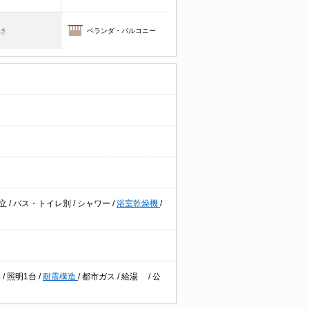
焚き
ベランダ・バルコニー
独立
/
バス・トイレ別
/
シャワー
/
浴室乾燥機
/
基
/
照明1台
/
耐震構造
/
都市ガス
/
給湯
/
公