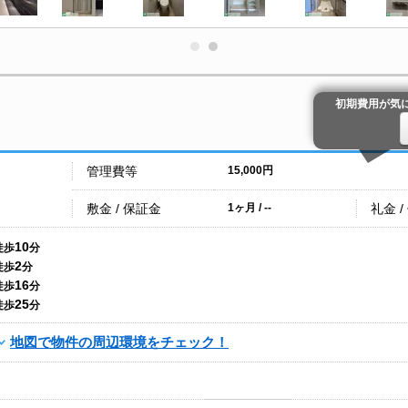
初期費用が気
管理費等
15,000円
敷金 / 保証金
礼金 /
1ヶ月 / --
10
徒歩
分
2
徒歩
分
16
徒歩
分
25
徒歩
分
地図で物件の周辺環境をチェック！