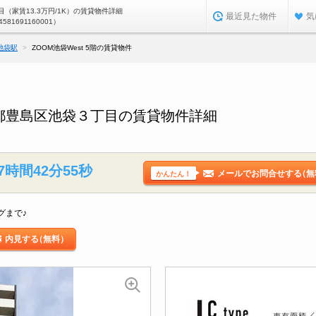
（家賃13.3万円/1K）の賃貸物件詳細
最近見た物件
気
4581691160001）
池袋駅
ZOOM池袋West 5階の賃貸物件
東京都豊島区池袋３丁目の賃貸物件詳細
7時間42分54秒
メールでお問合せする
（無
かんたん！
グまで♪
内見する
（無料）