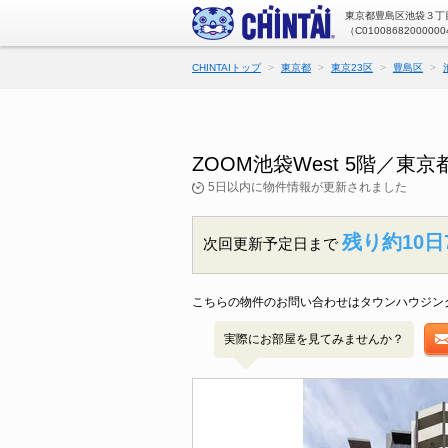
東京都豊島区池袋３丁目
（C01008682000000
CHINTAIトップ
東京都
東京23区
豊島区
ZOOM池袋West 5階／
5日以内に物件情報が更新されました
残り約10日
次回更新予定日まで
こちらの物件のお問い合わせはタウンハウジン
実際にお部屋を見てみませんか？