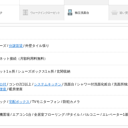
ク
ウォークインクローゼット
独立洗面台
追い
ーズ
/
分譲賃貸
/
外壁タイル張り
ネット接続（月額利用料無料）
ット1ヵ所
/
シューズボックス1ヵ所
/
玄関収納
ロ付
/
コンロ2口以上
/
システムキッチン
/
洗面台
/
シャワー付洗面化粧台
/
洗面所
便座
/
暖房便座
ック
/
宅配ボックス
/
TVモニターフォン
/
防犯カメラ
機置場
/
エアコン1台
/
全居室フローリング
/
Pタイル
/
バルコニー
/
エレベーター1