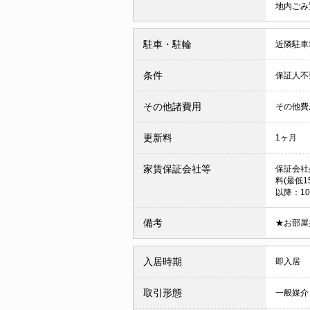
地内ごみ
駐車・駐輪
近隣駐車場
条件
保証人
その他諸費用
その他費用
更新料
1ヶ月
家賃保証会社等
保証会社
料(最低1
以降：10
備考
★お部屋
入居時期
即入居
取引形態
一般媒介