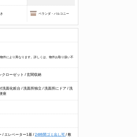
焚き
ベランダ・バルコニー
プなど物件により異なります。詳しくは、物件お取り扱い不
ンクローゼット
/
玄関収納
付洗面化粧台
/
洗面所独立
/
洗面所にドア
/
洗
便座
ー
/
エレベーター1基
/
24時間ゴミ出し可
/
敷