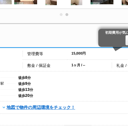
初期費用が気
管理費等
15,000円
敷金 / 保証金
礼金 /
1ヶ月 / --
8
徒歩
分
9
目駅
徒歩
分
13
徒歩
分
20
徒歩
分
地図で物件の周辺環境をチェック！