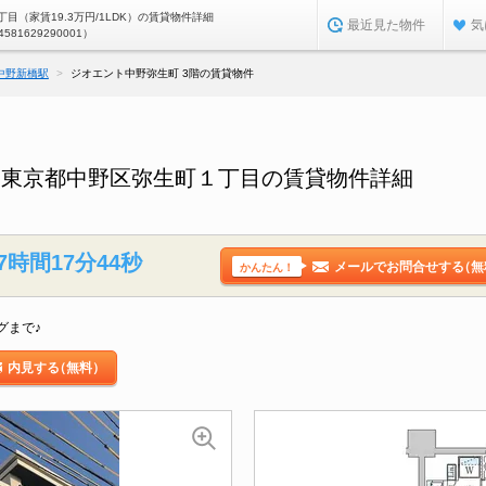
目（家賃19.3万円/1LDK）の賃貸物件詳細
最近見た物件
気
4581629290001）
中野新橋駅
ジオエント中野弥生町 3階の賃貸物件
／東京都中野区弥生町１丁目の賃貸物件詳細
7時間17分43秒
メールでお問合せする
（無
かんたん！
グまで♪
内見する
（無料）