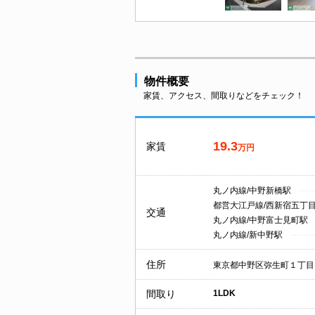
物件概要
家賃、アクセス、間取りなどをチェック！
19.3
家賃
万円
丸ノ内線/中野新橋駅
都営大江戸線/西新宿五丁
交通
丸ノ内線/中野富士見町駅
丸ノ内線/新中野駅
住所
東京都中野区弥生町１丁目
間取り
1LDK