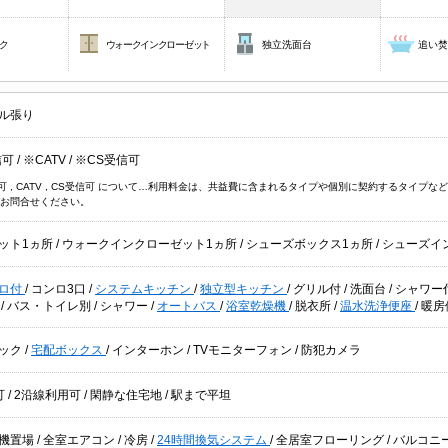
ク
ウォークインクローゼット
独立洗面台
追い
ル張り
信可
/
※CATV
/
※CS受信可
信可 , CATV , CS受信可 について…利用料金は、共益費に含まれるタイプや個別に契約するタイ
お問合せください。
ット1ヵ所
/
ウォークインクローゼット1ヵ所
/
シューズボックス1ヵ所
/
シューズイ
ロ付
/
コンロ3口
/
システムキッチン
/
独立型キッチン
/
グリル付
/
洗面台
/
シャワー
台
/
バス・トイレ別
/
シャワー
/
オートバス
/
浴室乾燥機
/
脱衣所
/
温水洗浄便座
/
暖房
ック
/
宅配ボックス
/
インターホン
/
TVモニターフォン
/
防犯カメラ
可
/
2沿線利用可
/
閑静な住宅地
/
駅まで平坦
機置場
/
全室エアコン
/
冷房
/
24時間換気システム
/
全居室フローリング
/
バルコニ