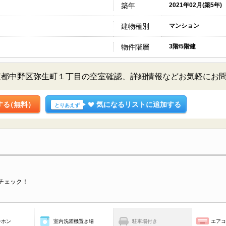
築年
2021年02月(築5年)
建物種別
マンション
物件階層
3階/5階建
京都中野区弥生町１丁目の空室確認、詳細情報などお気軽にお
する
（無料）
気になるリストに追加する
とりあえず
チェック！
ーホン
室内洗濯機置き場
駐車場付き
エア