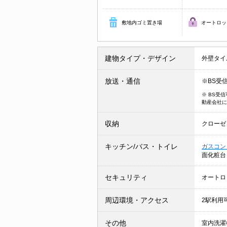
敷地内ゴミ置き場
オートロッ
建物タイプ・デザイン
外壁タイ
放送・通信
※BS受
※ BS受
動産会社に
収納
クローゼ
キッチン/バス・トイレ
ガスコン
面化粧
セキュリティ
オートロ
周辺環境・アクセス
2駅利用
その他
室内洗濯