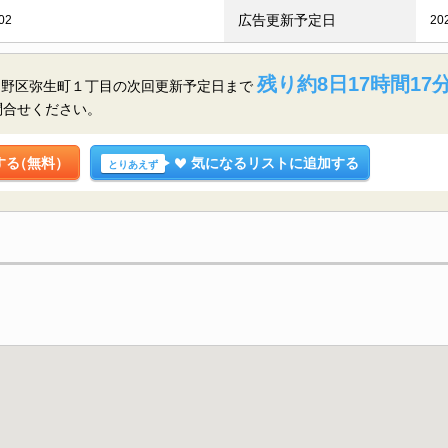
広告更新予定日
02
20
残り約8日17時間17分
中野区弥生町１丁目の
次回更新予定日まで
問合せください。
する
（無料）
気になるリストに追加する
とりあえず