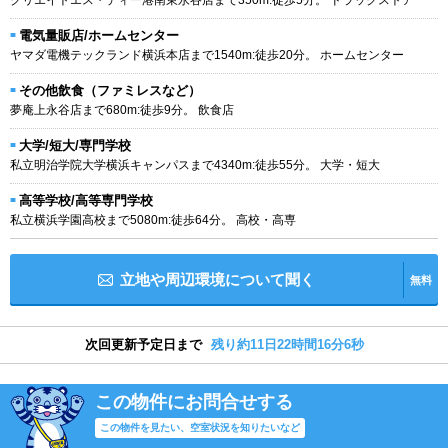
電気量販店/ホームセンター
ヤマダ電機テックランド横浜本店まで1540m:徒歩20分。 ホームセンター
その他飲食（ファミレスなど）
夢庵上永谷店まで680m:徒歩9分。 飲食店
大学/短大/専門学校
私立明治学院大学横浜キャンパスまで4340m:徒歩55分。 大学・短大
高等学校/高等専門学校
私立横浜学園高校まで5080m:徒歩64分。 高校・高専
立地や周辺環境について聞く
無料
次回更新予定日まで
残り約11日22時間16分5秒
この物件にお問合せする
この物件を見たい、空室状況を知りたいなど