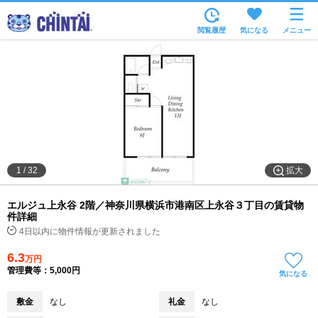
お部屋を探す
閲覧履歴
気になる
メニュー
沿線・駅から
住所から
家賃相場から
通勤通学時間から
物件特集から
拡大
1
/
32
不動産会社から
エルジュ上永谷 2階／神奈川県横浜市港南区上永谷３丁目の賃貸物
TOP
件詳細
4日以内に物件情報が更新されました
6.3
万円
管理費等：5,000円
気になる
敷金
なし
礼金
なし