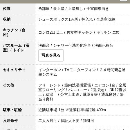
位置
角部屋 / 最上階 / 上階無し / 全室南東向き
収納
シューズボックス1ヵ所 / 押入れ / 全居室収納
キッチン（台
コンロ2口以上 / 独立型キッチン / キッチンに窓
所）
バスルーム（浴
洗面台 / シャワー付洗面化粧台 / 洗面化粧台
室）/ トイレ
写真を見る
セキュリティ
インターホン / TVモニターフォン / ２４時間緊急通
報システム
その他
フリーレント / 室内洗濯機置場 / エアコン1台 / 全居
室フローリング / バルコニー / 2面採光 / LDK12畳以
上 / 給湯 / 公営上水道 / 眺望良好 / 通風良好 / 陽
当り良好
駐車・駐輪
近隣駐車場 1台 ※近隣駐車場距離:400m
入居条件
二人入居可 / 保証人不要 / 独身可