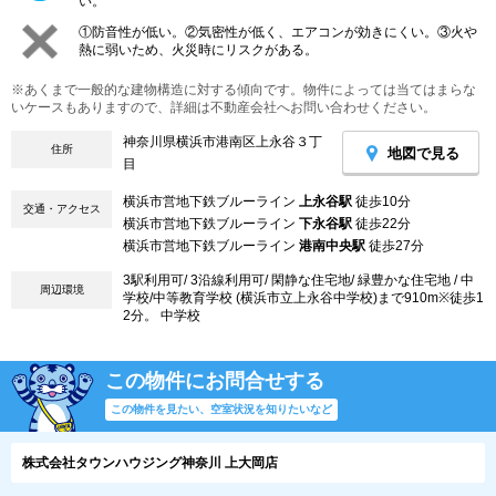
い。
①防音性が低い。②気密性が低く、エアコンが効きにくい。③火や
熱に弱いため、火災時にリスクがある。
※あくまで一般的な建物構造に対する傾向です。物件によっては当てはまらな
いケースもありますので、詳細は不動産会社へお問い合わせください。
神奈川県横浜市港南区上永谷３丁
住所
地図で見る
目
横浜市営地下鉄ブルーライン
上永谷駅
徒歩10分
交通・アクセス
横浜市営地下鉄ブルーライン
下永谷駅
徒歩22分
横浜市営地下鉄ブルーライン
港南中央駅
徒歩27分
3駅利用可/ 3沿線利用可/ 閑静な住宅地/ 緑豊かな住宅地 / 中
周辺環境
学校/中等教育学校 (横浜市立上永谷中学校)まで910m※徒歩1
2分。 中学校
この物件にお問合せする
この物件を見たい、空室状況を知りたいなど
株式会社タウンハウジング神奈川 上大岡店