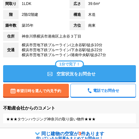
間取り
1LDK
広さ
39.6m²
階
2階/2階建
構造
木造
築年数
築35年
方位
南東
住所
神奈川県横浜市港南区上永谷３丁目
横浜市営地下鉄ブルーライン/上永谷駅/徒歩10分
交通
横浜市営地下鉄ブルーライン/下永谷駅/徒歩22分
横浜市営地下鉄ブルーライン/港南中央駅/徒歩27分
1分で完了！
空室状況をお問合せ
電話でお問合せ
希望日時を選んで内見予約
不動産会社からのコメント
★★★タウンハウジング神奈川の取り扱い物件★★★
同じ建物の空室が
3
件あります
空いているお部屋をまとめてお問合せ！