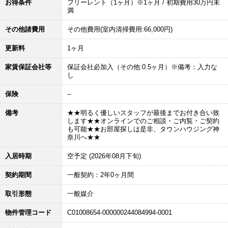
お得条件
フリーレント（1ヶ月）※1ヶ月 / 初期費用30万円未
満
その他諸費用
その他費用(室内清掃費用:66,000円)
更新料
1ヶ月
家賃保証会社等
保証会社必加入（その他:0.5ヶ月）※備考：入力な
し
保険
--
備考
★★明るく優しいスタッフが最後までお付き合い致
します★★オンラインでのご相談・ご内覧・ご契約
も可能★★お部屋探しは是非、タウンハウジング神
奈川へ★★
入居時期
空予定 (2026年08月下旬)
契約期間
一般契約：2年0ヶ月間
取引形態
一般媒介
物件管理コード
C01008654-000000244084994-0001