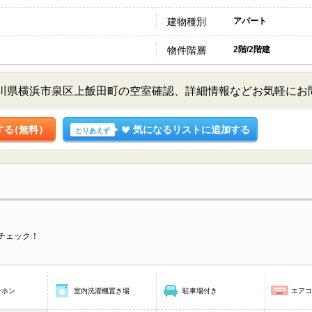
建物種別
アパート
物件階層
2階/2階建
2階／神奈川県横浜市泉区上飯田町の空室確認、詳細情報などお気軽に
する
（無料）
気になるリストに追加する
とりあえず
チェック！
ーホン
室内洗濯機置き場
駐車場付き
エア