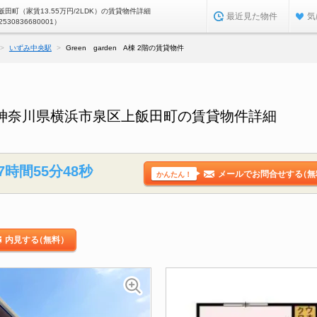
田町（家賃13.55万円/2LDK）の賃貸物件詳細
最近見た物件
気
2530836680001）
いずみ中央駅
Green garden A棟 2階の賃貸物件
 2階／神奈川県横浜市泉区上飯田町の賃貸物件詳細
7時間55分47秒
メールでお問合せする
（無
かんたん！
内見する
（無料）