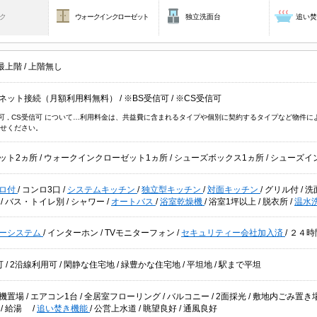
ク
ウォークインクローゼット
独立洗面台
追い
最上階
/
上階無し
ネット接続（月額利用料無料）
/
※BS受信可
/
※CS受信可
信可 , CS受信可 について…利用料金は、共益費に含まれるタイプや個別に契約するタイプなど物
せください。
ット2ヵ所
/
ウォークインクローゼット1ヵ所
/
シューズボックス1ヵ所
/
シューズイ
ロ付
/
コンロ3口
/
システムキッチン
/
独立型キッチン
/
対面キッチン
/
グリル付
/
洗
台
/
バス・トイレ別
/
シャワー
/
オートバス
/
浴室乾燥機
/
浴室1坪以上
/
脱衣所
/
温水
ーシステム
/
インターホン
/
TVモニターフォン
/
セキュリティー会社加入済
/
２４時
可
/
2沿線利用可
/
閑静な住宅地
/
緑豊かな住宅地
/
平坦地
/
駅まで平坦
機置場
/
エアコン1台
/
全居室フローリング
/
バルコニー
/
2面採光
/
敷地内ごみ置き
ス
/
給湯
/
追い焚き機能
/
公営上水道
/
眺望良好
/
通風良好