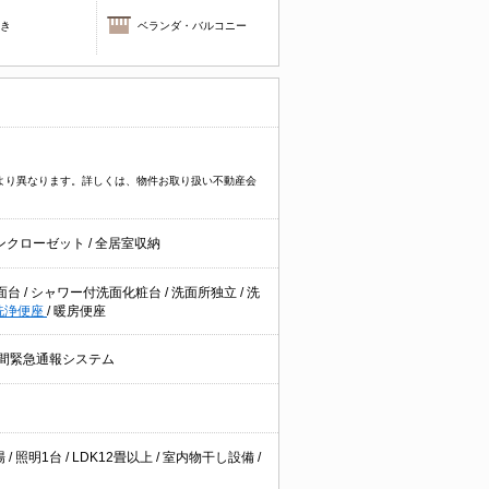
焚き
ベランダ・バルコニー
件により異なります。詳しくは、物件お取り扱い不動産会
ンクローゼット
/
全居室収納
面台
/
シャワー付洗面化粧台
/
洗面所独立
/
洗
洗浄便座
/
暖房便座
間緊急通報システム
場
/
照明1台
/
LDK12畳以上
/
室内物干し設備
/