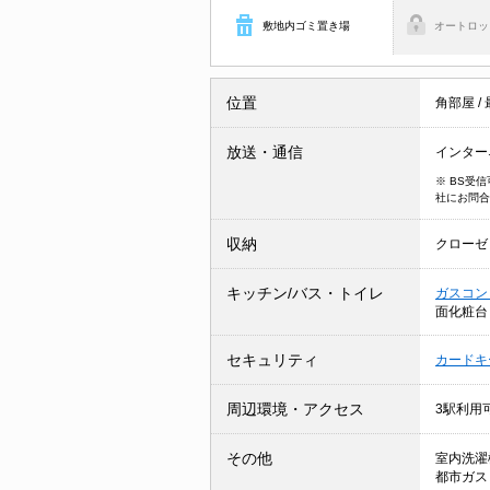
敷地内ゴミ置き場
オートロッ
位置
角部屋
/
放送・通信
インター
※ BS受
社にお問合
収納
クローゼ
キッチン/バス・トイレ
ガスコン
面化粧
セキュリティ
カードキ
周辺環境・アクセス
3駅利用
その他
室内洗濯
都市ガ