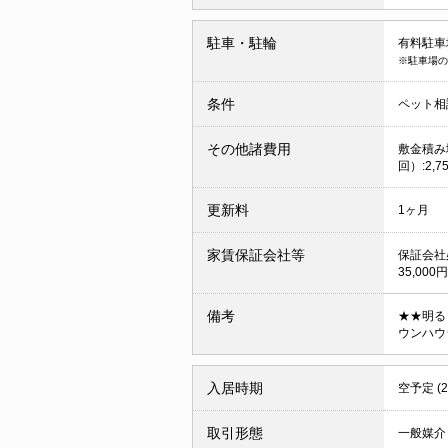
駐車・駐輪
有料駐車場 
※駐車場の
条件
ペット相
その他諸費用
敷金積み増
回）:2,7
更新料
1ヶ月
家賃保証会社等
保証会社
35,00
備考
★★明る
ウンハウ
入居時期
空予定 (
取引形態
一般媒介