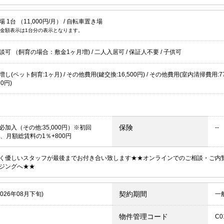
1台 （11,000円/月） /
自転車置き場
金額表示は1台分の表示となります。
談可 （飼育の場合：敷金1ヶ月増)
/
二人入居可
/
保証人不要
/
子供可
し(ペット飼育:1ヶ月) / その他費用(鍵交換:16,500円) / その他費用(室内清掃費用:7
50円)
保険
必加入（その他:35,000円）※初回
--
0円、月額総賃料の1％+800円
く優しいスタッフが最後までお付き合い致します★★オンラインでのご相談・ご内
ジングへ★★
契約期間
2026年08月下旬)
一
物件管理コード
C0