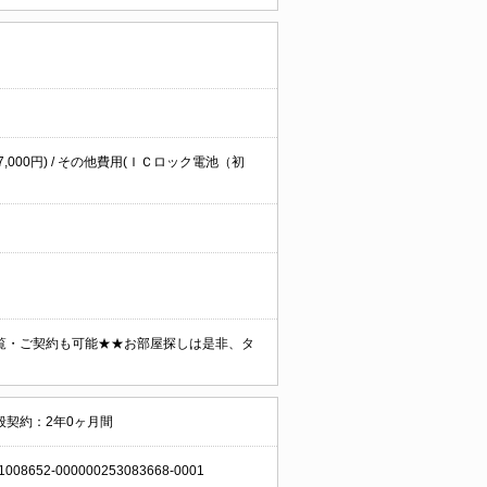
7,000円) / その他費用(ＩＣロック電池（初
覧・ご契約も可能★★お部屋探しは是非、タ
般契約：2年0ヶ月間
1008652-000000253083668-0001