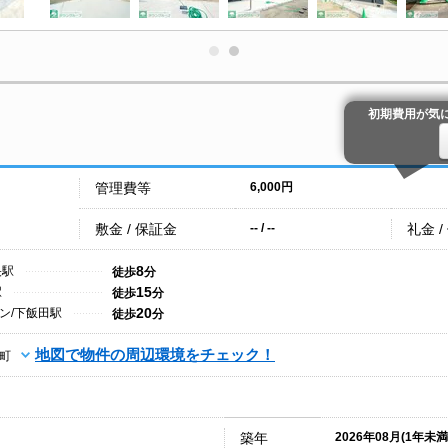
初期費用が気
管理費等
6,000円
敷金 / 保証金
礼金 /
-- / --
8
央駅
徒歩
分
15
駅
徒歩
分
20
ン/下飯田駅
徒歩
分
地図で物件の周辺環境をチェック！
町
築年
2026年08月(1年未満