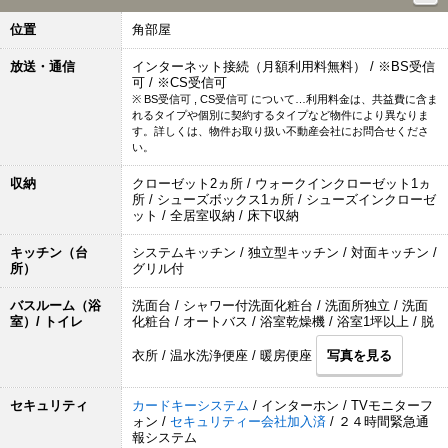
位置
角部屋
放送・通信
インターネット接続（月額利用料無料） / ※BS受信
可 / ※CS受信可
※ BS受信可 , CS受信可 について…利用料金は、共益費に含ま
れるタイプや個別に契約するタイプなど物件により異なりま
す。詳しくは、物件お取り扱い不動産会社にお問合せくださ
い。
収納
クローゼット2ヵ所 / ウォークインクローゼット1ヵ
所 / シューズボックス1ヵ所 / シューズインクローゼ
ット / 全居室収納 / 床下収納
キッチン（台
システムキッチン / 独立型キッチン / 対面キッチン /
所）
グリル付
バスルーム（浴
洗面台 / シャワー付洗面化粧台 / 洗面所独立 / 洗面
室）/ トイレ
化粧台 / オートバス / 浴室乾燥機 / 浴室1坪以上 / 脱
衣所 / 温水洗浄便座 / 暖房便座
写真を見る
セキュリティ
カードキーシステム
/ インターホン / TVモニターフ
ォン /
セキュリティー会社加入済
/ ２４時間緊急通
報システム