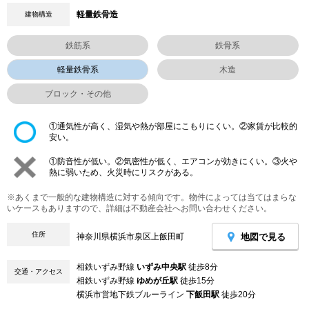
軽量鉄骨造
建物構造
鉄筋系
鉄骨系
軽量鉄骨系
木造
ブロック・その他
①通気性が高く、湿気や熱が部屋にこもりにくい。②家賃が比較的
安い。
①防音性が低い。②気密性が低く、エアコンが効きにくい。③火や
熱に弱いため、火災時にリスクがある。
※あくまで一般的な建物構造に対する傾向です。物件によっては当てはまらな
いケースもありますので、詳細は不動産会社へお問い合わせください。
住所
地図で見る
神奈川県横浜市泉区上飯田町
相鉄いずみ野線
いずみ中央駅
徒歩8分
交通・アクセス
相鉄いずみ野線
ゆめが丘駅
徒歩15分
横浜市営地下鉄ブルーライン
下飯田駅
徒歩20分