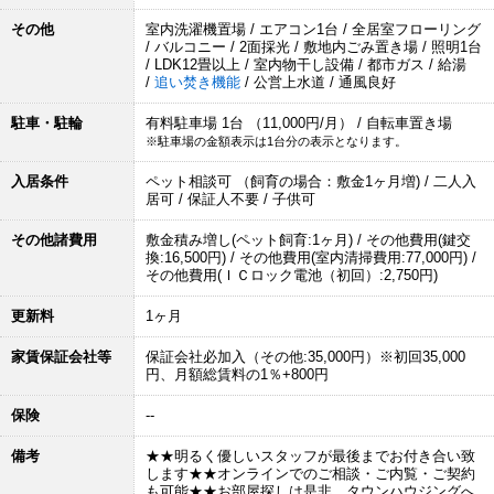
その他
室内洗濯機置場 / エアコン1台 / 全居室フローリング
/ バルコニー / 2面採光 / 敷地内ごみ置き場 / 照明1台
/ LDK12畳以上 / 室内物干し設備 / 都市ガス / 給湯
/
追い焚き機能
/ 公営上水道 / 通風良好
駐車・駐輪
有料駐車場 1台 （11,000円/月） / 自転車置き場
※駐車場の金額表示は1台分の表示となります。
入居条件
ペット相談可 （飼育の場合：敷金1ヶ月増) / 二人入
居可 / 保証人不要 / 子供可
その他諸費用
敷金積み増し(ペット飼育:1ヶ月) / その他費用(鍵交
換:16,500円) / その他費用(室内清掃費用:77,000円) /
その他費用(ＩＣロック電池（初回）:2,750円)
更新料
1ヶ月
家賃保証会社等
保証会社必加入（その他:35,000円）※初回35,000
円、月額総賃料の1％+800円
保険
--
備考
★★明るく優しいスタッフが最後までお付き合い致
します★★オンラインでのご相談・ご内覧・ご契約
も可能★★お部屋探しは是非、タウンハウジングへ