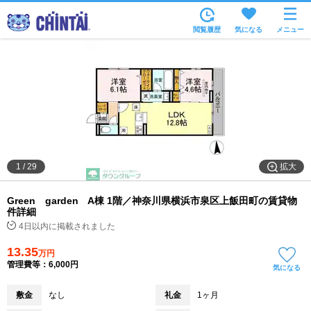
お部屋を探す
閲覧履歴
気になる
メニュー
沿線・駅から
住所から
家賃相場から
通勤通学時間から
物件特集から
拡大
1
/
29
不動産会社から
Green garden A棟 1階／神奈川県横浜市泉区上飯田町の賃貸物
TOP
件詳細
4日以内に掲載されました
13.35
万円
管理費等：6,000円
気になる
敷金
なし
礼金
1ヶ月