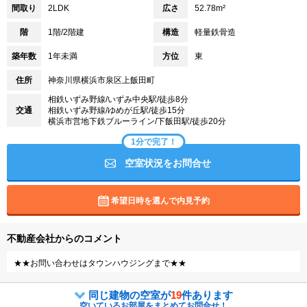
間取り
2LDK
広さ
52.78m²
階
1階/2階建
構造
軽量鉄骨造
築年数
1年未満
方位
東
住所
神奈川県横浜市泉区上飯田町
相鉄いずみ野線/いずみ中央駅/徒歩8分
交通
相鉄いずみ野線/ゆめが丘駅/徒歩15分
横浜市営地下鉄ブルーライン/下飯田駅/徒歩20分
1分で完了！
空室状況をお問合せ
希望日時を選んで内見予約
不動産会社からのコメント
★★お問い合わせはタウンハウジングまで★★
同じ建物の空室が
19
件あります
空いているお部屋をまとめてお問合せ！