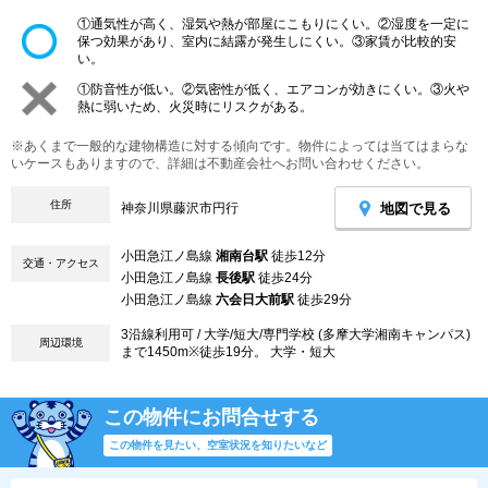
①通気性が高く、湿気や熱が部屋にこもりにくい。②湿度を一定に
保つ効果があり、室内に結露が発生しにくい。③家賃が比較的安
い。
①防音性が低い。②気密性が低く、エアコンが効きにくい。③火や
熱に弱いため、火災時にリスクがある。
※あくまで一般的な建物構造に対する傾向です。物件によっては当てはまらな
いケースもありますので、詳細は不動産会社へお問い合わせください。
住所
地図で見る
神奈川県藤沢市円行
小田急江ノ島線
湘南台駅
徒歩12分
交通・アクセス
小田急江ノ島線
長後駅
徒歩24分
小田急江ノ島線
六会日大前駅
徒歩29分
3沿線利用可 / 大学/短大/専門学校 (多摩大学湘南キャンパス)
周辺環境
まで1450m※徒歩19分。 大学・短大
この物件にお問合せする
この物件を見たい、空室状況を知りたいなど