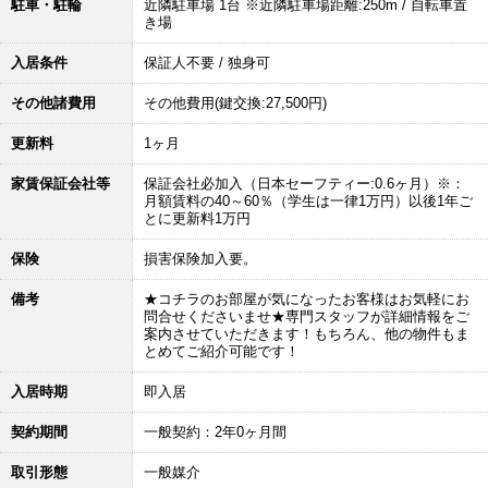
駐車・駐輪
近隣駐車場 1台 ※近隣駐車場距離:250m / 自転車置
き場
入居条件
保証人不要 / 独身可
その他諸費用
その他費用(鍵交換:27,500円)
更新料
1ヶ月
家賃保証会社等
保証会社必加入（日本セーフティー:0.6ヶ月）※：
月額賃料の40～60％（学生は一律1万円）以後1年ご
とに更新料1万円
保険
損害保険加入要。
備考
★コチラのお部屋が気になったお客様はお気軽にお
問合せくださいませ★専門スタッフが詳細情報をご
案内させていただきます！もちろん、他の物件もま
とめてご紹介可能です！
入居時期
即入居
契約期間
一般契約：2年0ヶ月間
取引形態
一般媒介