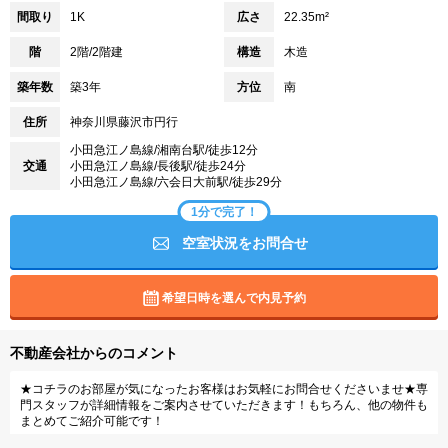
間取り
1K
広さ
22.35m²
階
2階/2階建
構造
木造
築年数
築3年
方位
南
住所
神奈川県藤沢市円行
小田急江ノ島線/湘南台駅/徒歩12分
交通
小田急江ノ島線/長後駅/徒歩24分
小田急江ノ島線/六会日大前駅/徒歩29分
1分で完了！
空室状況をお問合せ
希望日時を選んで内見予約
不動産会社からのコメント
★コチラのお部屋が気になったお客様はお気軽にお問合せくださいませ★専
門スタッフが詳細情報をご案内させていただきます！もちろん、他の物件も
まとめてご紹介可能です！