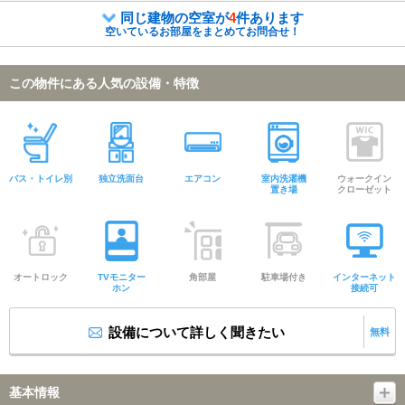
同じ建物の空室が
4
件あります
空いているお部屋をまとめてお問合せ！
この物件にある人気の設備・特徴
バス・トイレ別
独立洗面台
エアコン
室内洗濯機
ウォークイン
置き場
クローゼット
オートロック
TVモニター
角部屋
駐車場付き
インターネット
ホン
接続可
設備について詳しく聞きたい
無料
基本情報