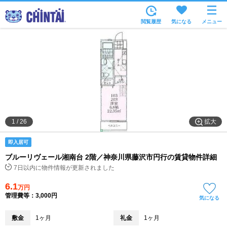
お部屋を探す
閲覧履歴
気になる
メニュー
沿線・駅から
住所から
家賃相場から
通勤通学時間から
物件特集から
拡大
1
/
26
不動産会社から
即入居可
TOP
ブルーリヴェール湘南台 2階／神奈川県藤沢市円行の賃貸物件詳細
7日以内に物件情報が更新されました
6.1
万円
管理費等：3,000円
気になる
敷金
1ヶ月
礼金
1ヶ月