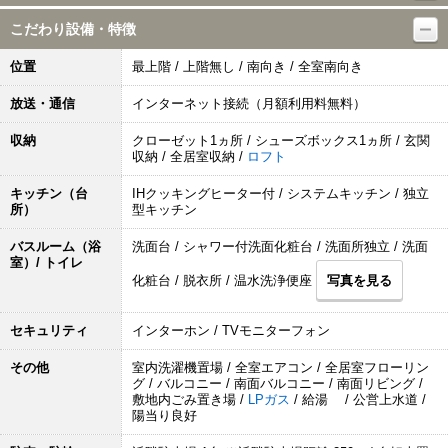
こだわり設備・特徴
位置
最上階 / 上階無し / 南向き / 全室南向き
放送・通信
インターネット接続（月額利用料無料）
収納
クローゼット1ヵ所 / シューズボックス1ヵ所 / 玄関
収納 / 全居室収納 /
ロフト
キッチン（台
IHクッキングヒーター付 / システムキッチン / 独立
所）
型キッチン
バスルーム（浴
洗面台 / シャワー付洗面化粧台 / 洗面所独立 / 洗面
室）/ トイレ
化粧台 / 脱衣所 / 温水洗浄便座
写真を見る
セキュリティ
インターホン / TVモニターフォン
その他
室内洗濯機置場 / 全室エアコン / 全居室フローリン
グ / バルコニー / 南面バルコニー / 南面リビング /
敷地内ごみ置き場 /
LPガス
/ 給湯 / 公営上水道 /
陽当り良好