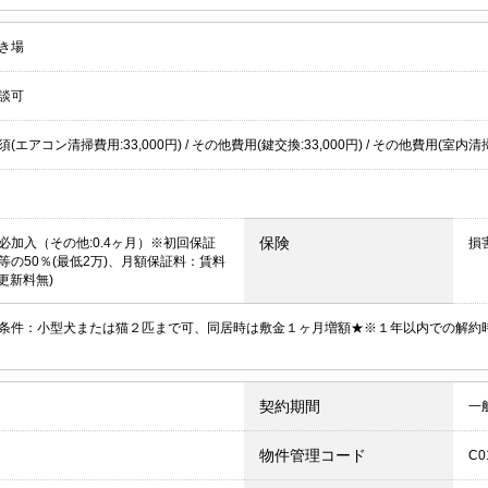
き場
談可
(エアコン清掃費用:33,000円) / その他費用(鍵交換:33,000円) / その他費用(室内清掃
保険
必加入（その他:0.4ヶ月）※初回保証
損
等の50％(最低2万)、月額保証料：賃料
更新料無)
条件：小型犬または猫２匹まで可、同居時は敷金１ヶ月増額★※１年以内での解約
契約期間
一
物件管理コード
C0