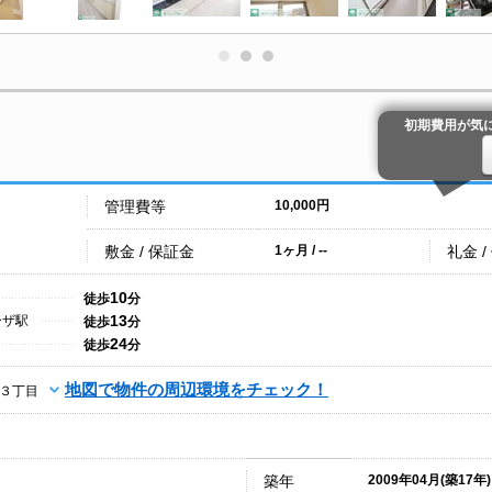
初期費用が気
管理費等
10,000円
敷金 / 保証金
礼金 /
1ヶ月 / --
10
徒歩
分
13
ーザ駅
徒歩
分
24
徒歩
分
地図で物件の周辺環境をチェック！
３丁目
築年
2009年04月(築17年)