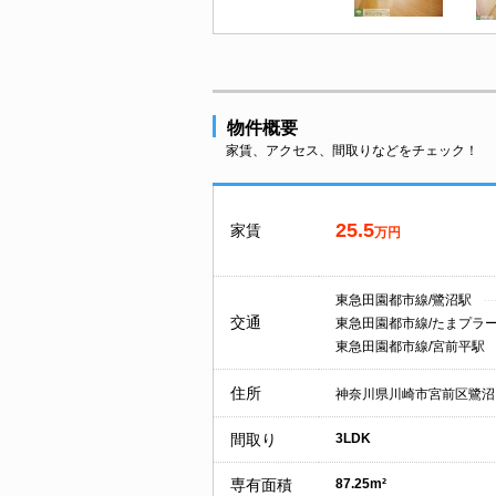
物件概要
家賃、アクセス、間取りなどをチェック！
25.5
家賃
万円
東急田園都市線/鷺沼駅
交通
東急田園都市線/たまプラ
東急田園都市線/宮前平駅
住所
神奈川県川崎市宮前区鷺沼
間取り
3LDK
専有面積
87.25m²