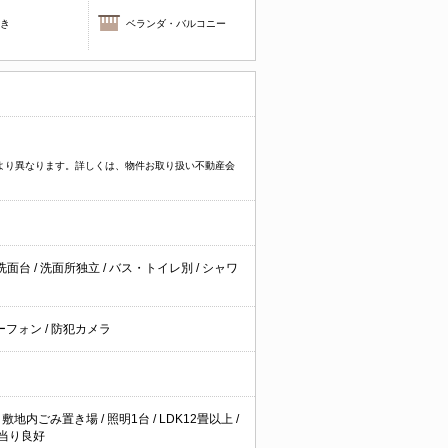
焚き
ベランダ・バルコニー
件により異なります。詳しくは、物件お取り扱い不動産会
洗面台
/
洗面所独立
/
バス・トイレ別
/
シャワ
ーフォン
/
防犯カメラ
/
敷地内ごみ置き場
/
照明1台
/
LDK12畳以上
/
当り良好