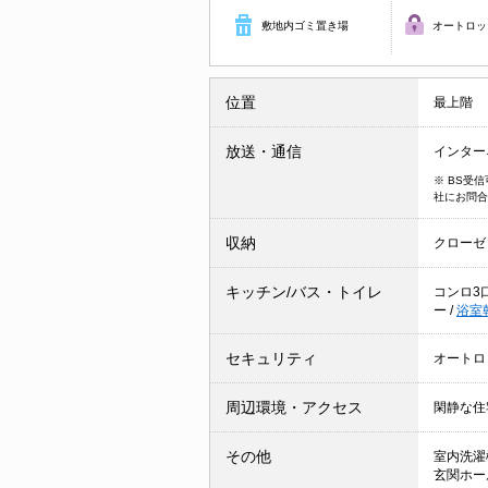
敷地内ゴミ置き場
オートロッ
位置
最上階
放送・通信
インター
※ BS受
社にお問合
収納
クローゼ
キッチン/バス・トイレ
コンロ3
ー
/
浴室
セキュリティ
オートロ
周辺環境・アクセス
閑静な住
その他
室内洗濯
玄関ホ