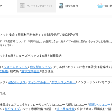
ク
ウォークインクローゼット
独立洗面台
追い
ネット接続（月額利用料無料）
/
※BS受信可
/
※CS受信可
信可 , CS受信可 について…利用料金は、共益費に含まれるタイプや個別に契約するタイプなど物
せください。
ット3ヵ所
/
シューズボックス1ヵ所
/
玄関収納
口
/
システムキッチン
/
独立型キッチン
/
グリル付
/
キッチンに窓
/
食器洗浄乾燥機
/
乾燥機
/
脱衣所
/
温水洗浄便座
/
暖房便座
ック
/
宅配ボックス
/
ディンプルキー
/
ダブルロックキー
/
インターホン
/
TVモニタ
宅地
機置場
/
エアコン3台
/
フローリング
/
バルコニー
/
2面バルコニー
/
両面バルコニー
ール
/
振分タイプ
/
ペット専用設備
/
給湯
/
追い焚き機能
/
公営上水道
/
通風良好
/
陽