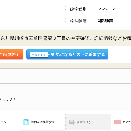
建物種別
マンション
物件階層
3階/3階建
神奈川県川崎市宮前区鷺沼３丁目の空室確認、詳細情報などお
する
（無料）
気になるリストに追加する
とりあえず
チェック！
ーホン
室内洗濯機置き場
駐車場付き
エア