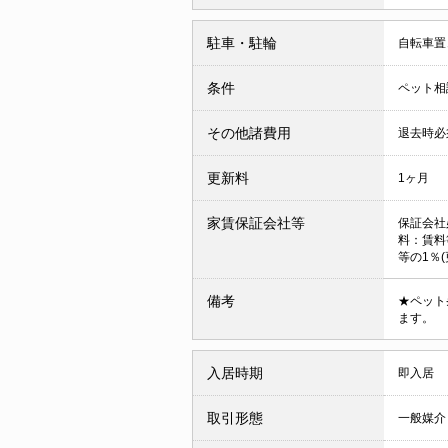
駐車・駐輪
自転車置
条件
ペット相
その他諸費用
退去時必須
更新料
1ヶ月
家賃保証会社等
保証会社
料：賃料
等の1％(
備考
★ペット
ます。
入居時期
即入居
取引形態
一般媒介