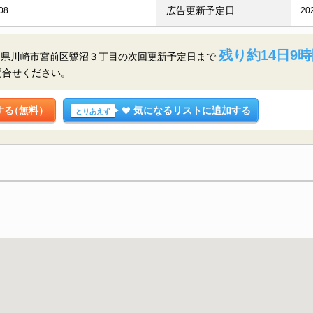
広告更新予定日
08
20
残り約14日9時
川県川崎市宮前区鷺沼３丁目の
次回更新予定日まで
問合せください。
する
（無料）
気になるリストに追加する
とりあえず