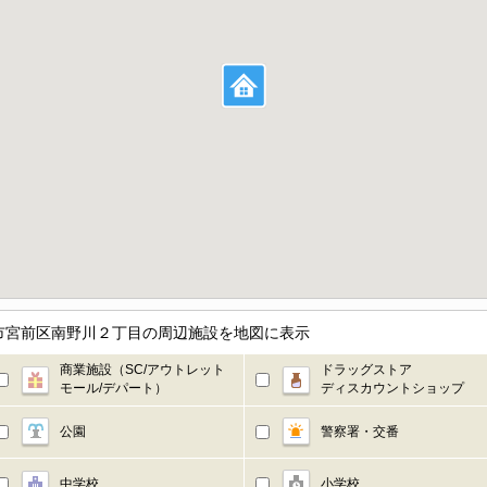
市宮前区南野川２丁目の周辺施設を地図に表示
商業施設（SC/アウトレット
ドラッグストア
モール/デパート）
ディスカウントショップ
公園
警察署・交番
中学校
小学校