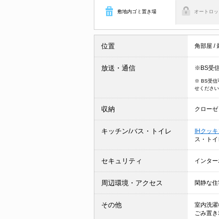
敷地内ゴミ置き場
オートロッ
位置
角部屋
/
放送・通信
※BS受
※ BS受
せください
収納
クローゼ
キッチン/バス・トイレ
IHクッ
ス・トイ
セキュリティ
インター
周辺環境・アクセス
閑静な住
その他
室内洗濯
ごみ置