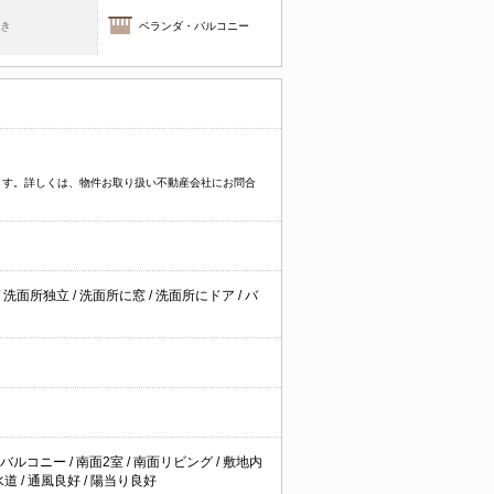
焚き
ベランダ・バルコニー
ます。詳しくは、物件お取り扱い不動産会社にお問合
/
洗面所独立
/
洗面所に窓
/
洗面所にドア
/
バ
面バルコニー
/
南面2室
/
南面リビング
/
敷地内
水道
/
通風良好
/
陽当り良好