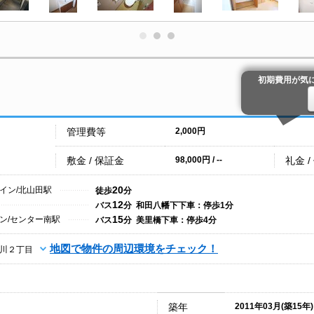
初期費用が気
管理費等
2,000円
敷金 / 保証金
礼金 /
98,000円 / --
20
イン/北山田駅
徒歩
分
12
バス
分 和田八幡下下車：停歩1分
15
ン/センター南駅
バス
分 美里橋下車：停歩4分
地図で物件の周辺環境をチェック！
川２丁目
築年
2011年03月(築15年)