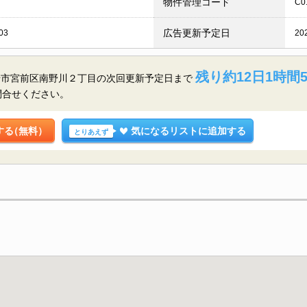
物件管理コード
C0
広告更新予定日
03
20
残り約12日1時間5
崎市宮前区南野川２丁目の
次回更新予定日まで
問合せください。
する
（無料）
気になるリストに追加する
とりあえず