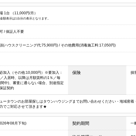
 1台 （11,000円/月）
金額表示は1台分の表示となります。
居可
/
保証人不要
(ハウスクリーニング代:75,900円) / その他費用(消毒施工料:17,050円)
保険
必加入（その他:10,000円）※要加入：
損
00円／入居時、以降は月額賃料の1％／毎
期間中)、審査に通らない場合、別途指定
保証契約
ュータウンのお部屋探しはタウンハウジングまでお問い合わせください・地域密着
力でご対応させて頂きます★
契約期間
2026年08月下旬)
一