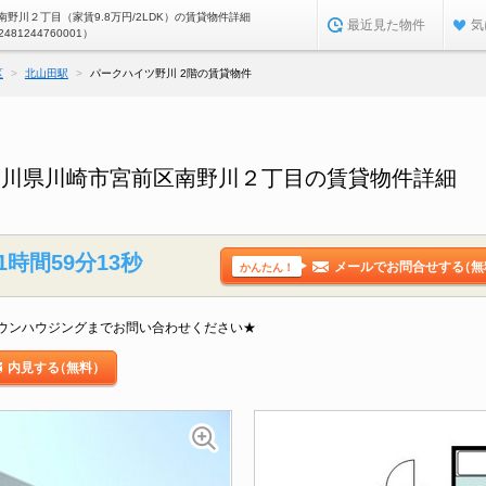
野川２丁目（家賃9.8万円/2LDK）の賃貸物件詳細
最近見た物件
気
2481244760001）
区
北山田駅
パークハイツ野川 2階の賃貸物件
奈川県川崎市宮前区南野川２丁目の賃貸物件詳細
1時間59分12秒
メールでお問合せする
（無
かんたん！
ウンハウジングまでお問い合わせください★
内見する
（無料）