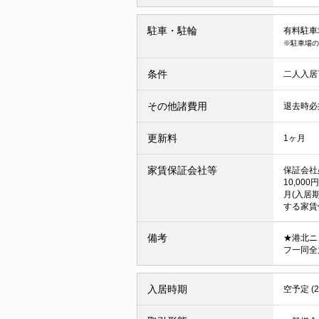
駐車・駐輪
有料駐車場
※駐車場の
条件
二人入
その他諸費用
退去時必須
更新料
1ヶ月
家賃保証会社等
保証会社
10,0
月(入居
する家賃
備考
★港北ニ
フ一同全
入居時期
空予定 (