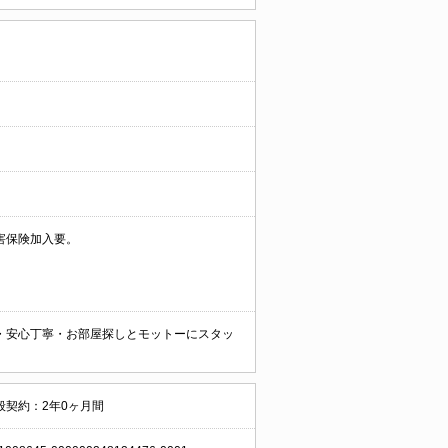
害保険加入要。
・安心丁寧・お部屋探しとモットーにスタッ
般契約：2年0ヶ月間