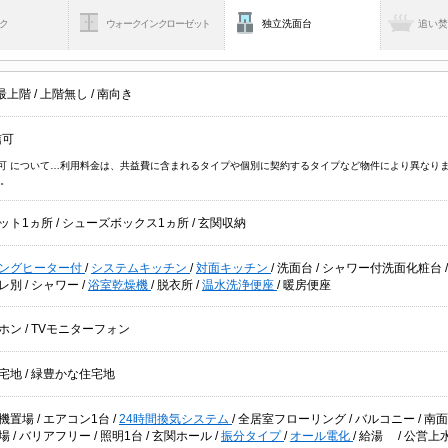
ク
ウォークインクローゼット
独立洗面台
追い
最上階
/
上階無し
/
南向き
信可
信可 について…利用料金は、共益費に含まれるタイプや個別に契約するタイプなど物件により異なり
。
ット1ヵ所
/
シューズボックス1ヵ所
/
玄関収納
キングヒーター付
/
システムキッチン
/
対面キッチン
/
洗面台
/
シャワー付洗面化粧台
レ別
/
シャワー
/
浴室乾燥機
/
脱衣所
/
温水洗浄便座
/
暖房便座
ホン
/
TVモニターフォン
宅地
/
緑豊かな住宅地
機置場
/
エアコン1台
/
24時間換気システム
/
全居室フローリング
/
バルコニー
/
南
き場
/
バリアフリー
/
照明1台
/
玄関ホール
/
振分タイプ
/
オール電化
/
給湯
/
公営上