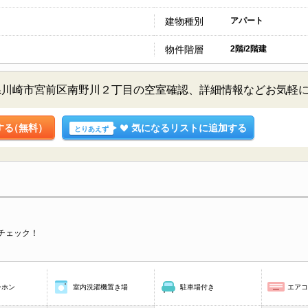
建物種別
アパート
物件階層
2階/2階建
県川崎市宮前区南野川２丁目の空室確認、詳細情報などお気軽
する
（無料）
気になるリストに追加する
とりあえず
チェック！
ーホン
室内洗濯機置き場
駐車場付き
エア