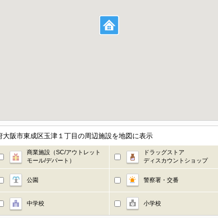
阪府大阪市東成区玉津１丁目の周辺施設を地図に表示
商業施設（SC/アウトレット
ドラッグストア
モール/デパート）
ディスカウントショップ
公園
警察署・交番
中学校
小学校