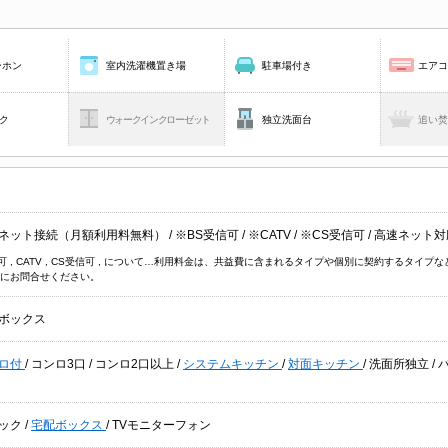
ーホン
室内洗濯機置き場
駐車場付き
エア
ク
ウォークインクローゼット
独立洗面台
追い
ネット接続（月額利用料無料）
/
※BS受信可
/
※CATV
/
※CS受信可
/
高速ネット対
信可 , CATV , CS受信可 , について…利用料金は、共益費に含まれるタイプや個別に契約するタ
にお問合せください。
ボックス
ロ付
/
コンロ3口
/
コンロ2口以上
/
システムキッチン
/
対面キッチン
/
洗面所独立
/
ック
/
宅配ボックス
/
TVモニターフォン