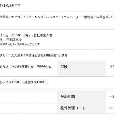
可
/
3沿線利用可
機置場
/
エアコン
/
フローリング
/
バルコニー
/
エレベーター
/
敷地内ごみ置き場
/
L
1台 （26,500円/月） /
自転車置き場
徴：
平面駐車場
金額表示は1台分の表示となります。
談可
/
二人入居可
/
家賃保証会社利用必須
/
子供可
保険
必加入（その他:実費）※ 管理会社に
損
ライフ16500円 鍵交換代11000円
契約期間
一
物件管理コード
C0