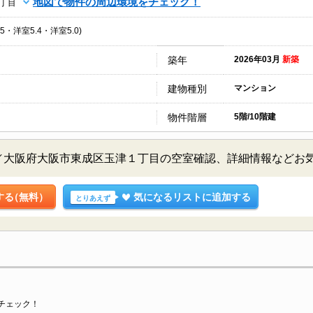
地図で物件の周辺環境をチェック！
丁目
.5・洋室5.4・洋室5.0)
築年
2026年03月
新築
建物種別
マンション
物件階層
5階/10階建
階／大阪府大阪市東成区玉津１丁目の空室確認、詳細情報などお
する
（無料）
気になるリストに追加する
とりあえず
チェック！