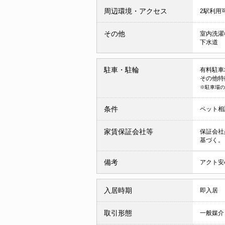
周辺環境・アクセス
2駅利用
その他
室内洗濯
下水道
駐車・駐輪
有料駐車場 
その他特
※駐車場の
条件
ペット相
家賃保証会社等
保証会社
基づく。
備考
アクト安心
入居時期
即入居
取引形態
一般媒介