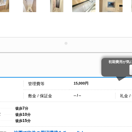
初期費用が気
管理費等
15,000円
敷金 / 保証金
礼金 /
-- / --
7
徒歩
分
10
駅
徒歩
分
15
徒歩
分