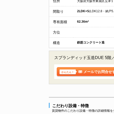
住所
大阪府大阪市東成区玉津１
間取り
2LDK+S
(LDK12.8・納戸5
専有面積
62.36m²
方位
構造
鉄筋コンクリート造
スプランディッド玉造DUE 5
メールでお問合せ
かんたん！
こだわり設備・特徴
賃貸物件のこだわり設備・特徴の詳細情報を