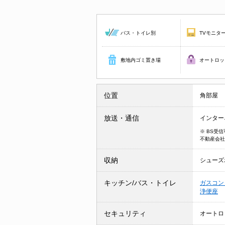
バス・トイレ別
TVモニタ
敷地内ゴミ置き場
オートロッ
位置
角部屋
放送・通信
インター
※ BS受
不動産会社
収納
シューズ
キッチン/バス・トイレ
ガスコン
浄便座
セキュリティ
オートロ