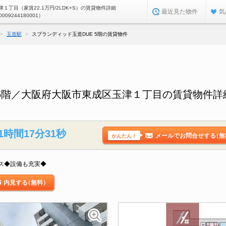
１丁目（家賃22.1万円/2LDK+S）の賃貸物件詳細
最近見た物件
気
0009244180001）
玉造駅
スプランディッド玉造DUE 5階の賃貸物件
 5階／大阪府大阪市東成区玉津１丁目の賃貸物件詳
1時間17分30秒
メールでお問合せする
（無
かんたん！
ス◆設備も充実◆
内見する
（無料）