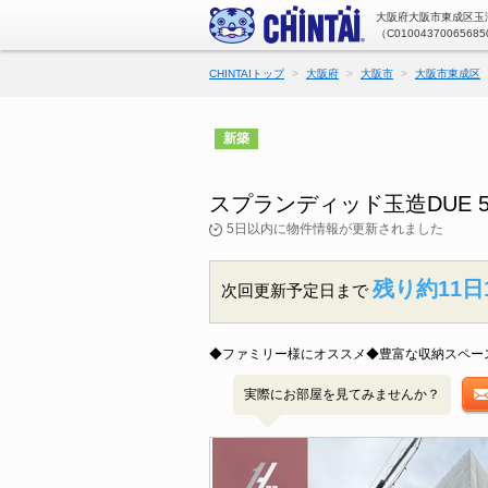
大阪府大阪市東成区玉津
（C01004370065685
CHINTAIトップ
大阪府
大阪市
大阪市東成区
新築
スプランディッド玉造DUE
5日以内に物件情報が更新されました
残り約11日
次回更新予定日まで
◆ファミリー様にオススメ◆豊富な収納スペー
実際にお部屋を見てみませんか？