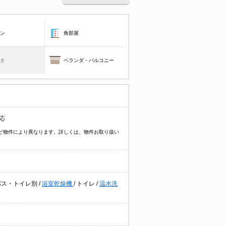
コン
角部屋
焚き
ベランダ・バルコニー
応
イプなど物件により異なります。詳しくは、物件お取り扱い
バス・トイレ別
/
浴室乾燥機
/
トイレ
/
温水洗