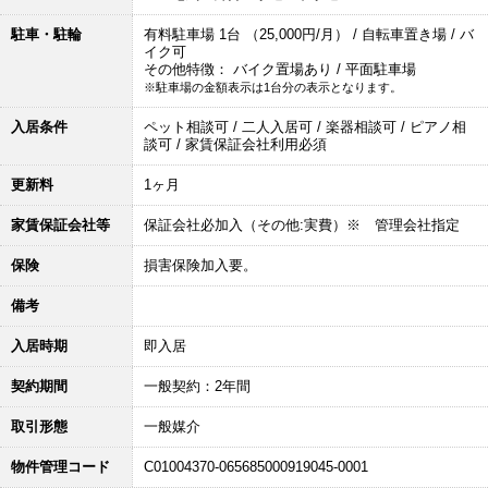
駐車・駐輪
有料駐車場 1台 （25,000円/月） / 自転車置き場 / バ
イク可
その他特徴： バイク置場あり / 平面駐車場
※駐車場の金額表示は1台分の表示となります。
入居条件
ペット相談可 / 二人入居可 / 楽器相談可 / ピアノ相
談可 / 家賃保証会社利用必須
更新料
1ヶ月
家賃保証会社等
保証会社必加入（その他:実費）※ 管理会社指定
保険
損害保険加入要。
備考
入居時期
即入居
契約期間
一般契約：2年間
取引形態
一般媒介
物件管理コード
C01004370-065685000919045-0001