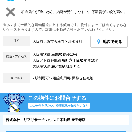
①通気性が低いため、結露が発生しやすい。②家賃が比較的高い。
※あくまで一般的な建物構造に対する傾向です。物件によっては当てはまらな
いケースもありますので、詳細は不動産会社へお問い合わせください。
住所
地図で見る
大阪府大阪市天王寺区清水谷町
大阪環状線
玉造駅
徒歩10分
交通・アクセス
大阪メトロ谷町線
谷町六丁目駅
徒歩10分
大阪環状線
森ノ宮駅
徒歩15分
2駅利用可/ 2沿線利用可/ 閑静な住宅地
周辺環境
この物件にお問合せする
この物件を見たい、空室状況を知りたいなど
株式会社エリアリサーチ ハウスモ不動産 天王寺店