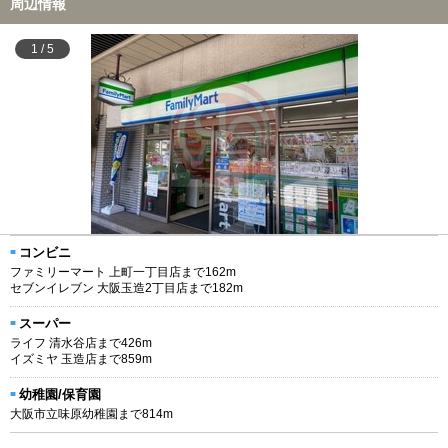
周辺情報
1
/
5
コンビニ
ファミリーマート 上町一丁目店まで162m
セブンイレブン 大阪玉造2丁目店まで182m
スーパー
ライフ 清水谷店まで426m
イズミヤ 玉造店まで859m
幼稚園/保育園
大阪市立味原幼稚園まで814m