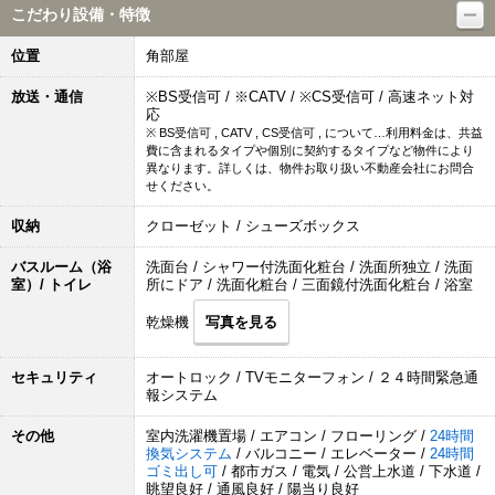
こだわり設備・特徴
位置
角部屋
放送・通信
※BS受信可 / ※CATV / ※CS受信可 / 高速ネット対
応
※ BS受信可 , CATV , CS受信可 , について…利用料金は、共益
費に含まれるタイプや個別に契約するタイプなど物件により
異なります。詳しくは、物件お取り扱い不動産会社にお問合
せください。
収納
クローゼット / シューズボックス
バスルーム（浴
洗面台 / シャワー付洗面化粧台 / 洗面所独立 / 洗面
室）/ トイレ
所にドア / 洗面化粧台 / 三面鏡付洗面化粧台 / 浴室
乾燥機
写真を見る
セキュリティ
オートロック / TVモニターフォン / ２４時間緊急通
報システム
その他
室内洗濯機置場 / エアコン / フローリング /
24時間
換気システム
/ バルコニー / エレベーター /
24時間
ゴミ出し可
/ 都市ガス / 電気 / 公営上水道 / 下水道 /
眺望良好 / 通風良好 / 陽当り良好