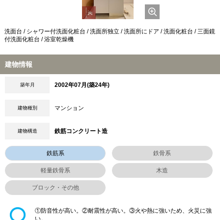
洗面台 / シャワー付洗面化粧台 / 洗面所独立 / 洗面所にドア / 洗面化粧台 / 三面鏡
付洗面化粧台 / 浴室乾燥機
建物情報
2002年07月(築24年)
築年月
マンション
建物種別
鉄筋コンクリート造
建物構造
鉄筋系
鉄骨系
軽量鉄骨系
木造
ブロック・その他
①防音性が高い。②耐震性が高い。③火や熱に強いため、火災に強
い。