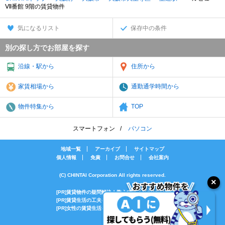
Ⅶ番館 9階の賃貸物件
気になるリスト
保存中の条件
別の探し方でお部屋を探す
沿線・駅から
住所から
家賃相場から
通勤通学時間から
物件特集から
TOP
スマートフォン
パソコン
地域一覧
アーカイブ
サイトマップ
個人情報
免責
お問合せ
会社案内
(C) CHINTAI Corporation All rights reserved.
[PR]賃貸物件の疑問解決！教えてエイブルAGENT
[PR]賃貸生活の工夫を紹介！CHINTAI情報局
[PR]女性の賃貸生活を応援！Woman.CHINTAI