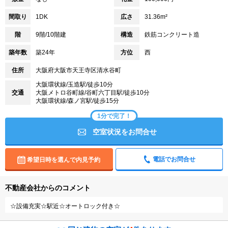
間取り
1DK
広さ
31.36m²
階
9階/10階建
構造
鉄筋コンクリート造
築年数
築24年
方位
西
住所
大阪府大阪市天王寺区清水谷町
大阪環状線/玉造駅/徒歩10分
交通
大阪メトロ谷町線/谷町六丁目駅/徒歩10分
大阪環状線/森ノ宮駅/徒歩15分
1分で完了！
空室状況をお問合せ
電話でお問合せ
希望日時を選んで内見予約
不動産会社からのコメント
☆設備充実☆駅近☆オートロック付き☆