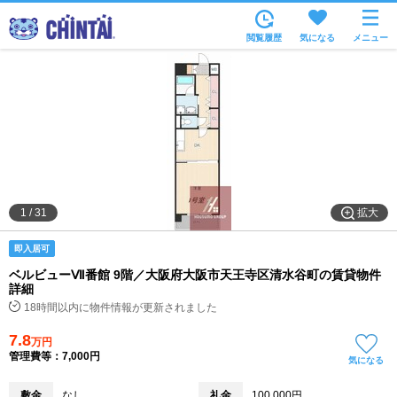
お部屋を探す
閲覧履歴
気になる
メニュー
沿線・駅から
住所から
家賃相場から
通勤通学時間から
物件特集から
拡大
1
/
31
不動産会社から
即入居可
TOP
ベルビューⅦ番館 9階／大阪府大阪市天王寺区清水谷町の賃貸物件
詳細
18時間以内に物件情報が更新されました
7.8
万円
管理費等：7,000円
気になる
敷金
なし
礼金
100,000円