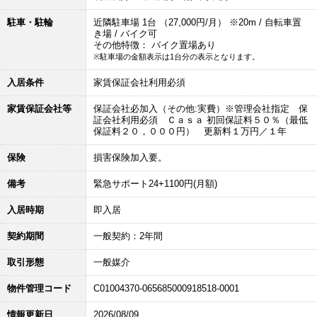
駐車・駐輪
近隣駐車場 1台 （27,000円/月） ※20m / 自転車置
き場 / バイク可
その他特徴： バイク置場あり
※駐車場の金額表示は1台分の表示となります。
入居条件
家賃保証会社利用必須
家賃保証会社等
保証会社必加入（その他:実費）※管理会社指定 保
証会社利用必須 Ｃａｓａ 初回保証料５０％（最低
保証料２０，０００円） 更新料１万円／１年
保険
損害保険加入要。
備考
緊急サポート24+1100円(月額)
入居時期
即入居
契約期間
一般契約：2年間
取引形態
一般媒介
物件管理コード
C01004370-065685000918518-0001
情報更新日
2026/08/09