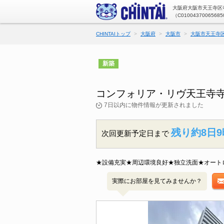
大阪府大阪市天王寺区寺
（C01004370065685
CHINTAIトップ
大阪府
大阪市
大阪市天王寺
新築
コンフォリア・リヴ天王寺寺
7日以内に物件情報が更新されました
残り約8日9
次回更新予定日まで
★設備充実★周辺環境良好★独立洗面★オート
実際にお部屋を見てみませんか？