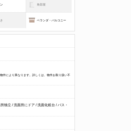
コン
角部屋
焚き
ベランダ・バルコニー
プなど物件により異なります。詳しくは、物件お取り扱い不
面所独立
/
洗面所にドア
/
洗面化粧台
/
バス・