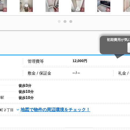
初期費用が気
管理費等
12,000円
敷金 / 保証金
礼金 /
-- / --
3
徒歩
分
10
徒歩
分
10
寺駅
徒歩
分
地図で物件の周辺環境をチェック！
町２丁目