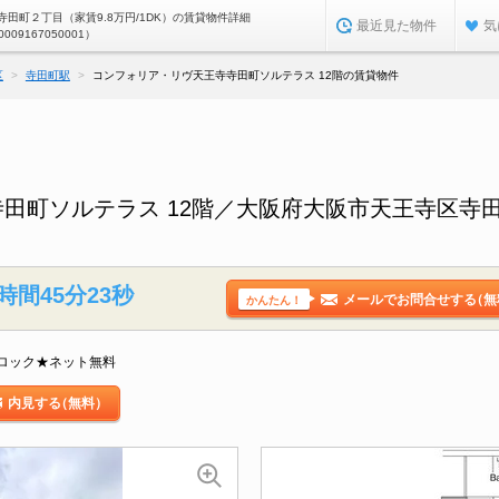
田町２丁目（家賃9.8万円/1DK）の賃貸物件詳細
最近見た物件
気
0009167050001）
区
寺田町駅
コンフォリア・リヴ天王寺寺田町ソルテラス 12階の賃貸物件
田町ソルテラス 12階／大阪府大阪市天王寺区寺
時間45分22秒
メールでお問合せする
（無
かんたん！
ロック★ネット無料
内見する
（無料）