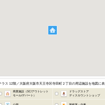
ラス 12階／大阪府大阪市天王寺区寺田町２丁目の周辺施設を地図に表
商業施設（SC/アウトレット
ドラッグストア
モール/デパート）
ディスカウントショップ
公園
警察署・交番