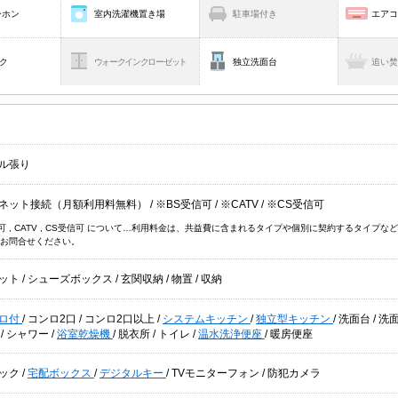
ーホン
室内洗濯機置き場
駐車場付き
エア
ク
ウォークインクローゼット
独立洗面台
追い
ル張り
ネット接続（月額利用料無料）
/
※BS受信可
/
※CATV
/
※CS受信可
信可 , CATV , CS受信可 について…利用料金は、共益費に含まれるタイプや個別に契約するタイ
お問合せください。
ット
/
シューズボックス
/
玄関収納
/
物置
/
収納
ロ付
/
コンロ2口
/
コンロ2口以上
/
システムキッチン
/
独立型キッチン
/
洗面台
/
洗
別
/
シャワー
/
浴室乾燥機
/
脱衣所
/
トイレ
/
温水洗浄便座
/
暖房便座
ック
/
宅配ボックス
/
デジタルキー
/
TVモニターフォン
/
防犯カメラ