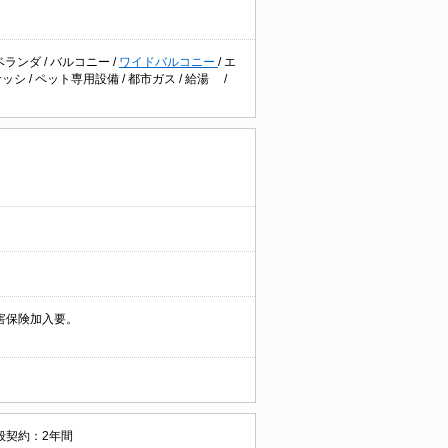
ベランダ
/
バルコニー
/
ワイドバルコニー
/
エ
サッシ
/
ペット専用設備
/
都市ガス
/
給湯
/
害保険加入要。
般契約：2年間