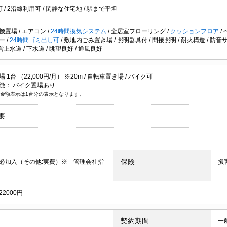
可
/
2沿線利用可
/
閑静な住宅地
/
駅まで平坦
機置場
/
エアコン
/
24時間換気システム
/
全居室フローリング
/
クッションフロア
/
ター
/
24時間ゴミ出し可
/
敷地内ごみ置き場
/
照明器具付
/
間接照明
/
耐火構造
/
防音
営上水道
/
下水道
/
眺望良好
/
通風良好
1台 （22,000円/月） ※20m /
自転車置き場
/
バイク可
徴：
バイク置場あり
金額表示は1台分の表示となります。
要
保険
必加入（その他:実費）※ 管理会社指
損
2000円
契約期間
一