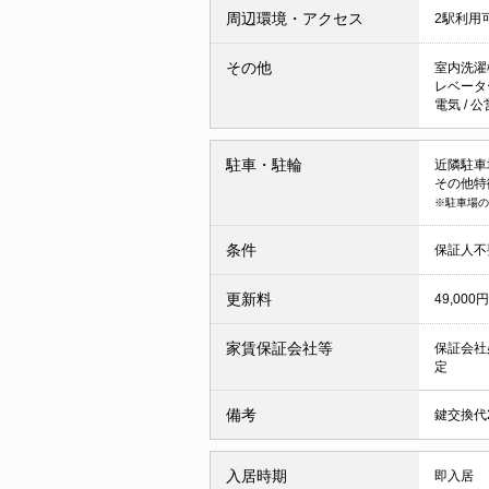
周辺環境・アクセス
2駅利用
その他
室内洗濯
レベー
電気
/
公
駐車・駐輪
近隣駐車場 
その他特
※駐車場の
条件
保証人不
更新料
49,000円
家賃保証会社等
保証会社
定
備考
鍵交換代2
入居時期
即入居