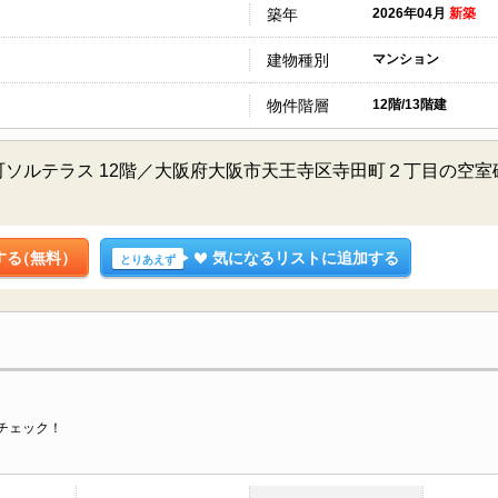
築年
2026年04月
新築
建物種別
マンション
物件階層
12階/13階建
ソルテラス 12階／大阪府大阪市天王寺区寺田町２丁目の空
する
（無料）
気になるリストに追加する
とりあえず
チェック！