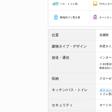
バス・トイレ別
TVモニタ
敷地内ゴミ置き場
オートロッ
位置
高層階
建物タイプ・デザイン
外壁タイ
放送・通信
インター
※ BS受
動産会社に
収納
クローゼ
キッチン/バス・トイレ
ガスコン
トイレ
セキュリティ
オートロ