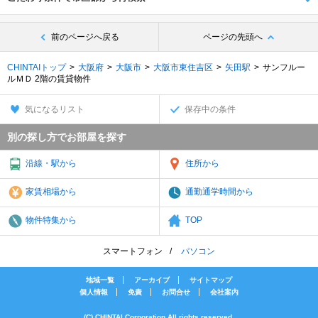
前のページへ戻る
ページの先頭へ
CHINTAIトップ
大阪府
大阪市
大阪市東住吉区
矢田駅
サンフルー
ルＭＤ 2階の賃貸物件
気になるリスト
保存中の条件
別の探し方でお部屋を探す
沿線・駅から
住所から
家賃相場から
通勤通学時間から
物件特集から
TOP
スマートフォン
パソコン
地域一覧
アーカイブ
サイトマップ
個人情報
免責
お問合せ
会社案内
(C) CHINTAI Corporation All rights reserved.