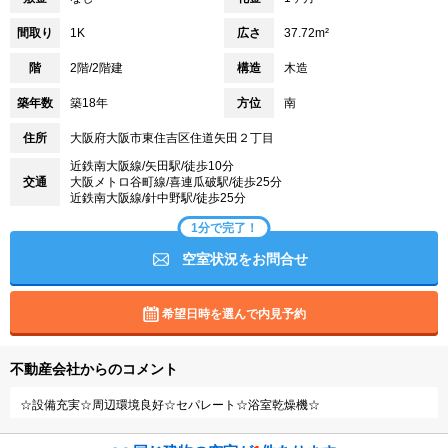
間取り
1K
広さ
37.72m²
階
2階/2階建
構造
木造
築年数
築18年
方位
南
住所
大阪府大阪市東住吉区住道矢田２丁目
近鉄南大阪線/矢田駅/徒歩10分
交通
大阪メトロ谷町線/喜連瓜破駅/徒歩25分
近鉄南大阪線/針中野駅/徒歩25分
1分で完了！
空室状況をお問合せ
希望日時を選んで内見予約
不動産会社からのコメント
☆設備充実☆周辺環境良好☆セパレート☆浴室乾燥機☆