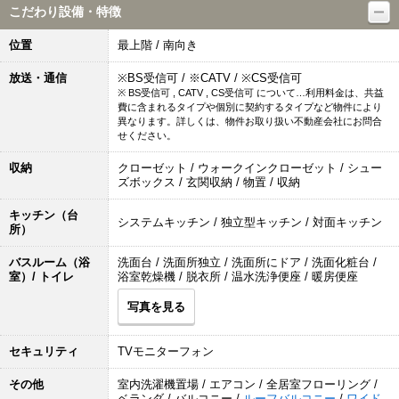
こだわり設備・特徴
位置
最上階 / 南向き
放送・通信
※BS受信可 / ※CATV / ※CS受信可
※ BS受信可 , CATV , CS受信可 について…利用料金は、共益
費に含まれるタイプや個別に契約するタイプなど物件により
異なります。詳しくは、物件お取り扱い不動産会社にお問合
せください。
収納
クローゼット / ウォークインクローゼット / シュー
ズボックス / 玄関収納 / 物置 / 収納
キッチン（台
システムキッチン / 独立型キッチン / 対面キッチン
所）
バスルーム（浴
洗面台 / 洗面所独立 / 洗面所にドア / 洗面化粧台 /
室）/ トイレ
浴室乾燥機 / 脱衣所 / 温水洗浄便座 / 暖房便座
写真を見る
セキュリティ
TVモニターフォン
その他
室内洗濯機置場 / エアコン / 全居室フローリング /
ベランダ / バルコニー /
ルーフバルコニー
/
ワイド