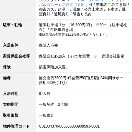
バルコニー
/
24時間ゴミ出し可
/ 敷地内ごみ置き場 /
都市ガス / 給湯 / 電気 / 公営上水道 / 下水道 / 眺
望良好 / 通風良好 / 陽当り良好
駐車・駐輪
近隣駐車場 1台 （16,500円/月） ※20m ［駐車場礼
金］ / 自転車置き場
※駐車場の金額表示は1台分の表示となります。
入居条件
保証人不要
家賃保証会社等
保証会社必加入（その他:実費）※ 管理会社指定
保険
損害保険加入要。
備考
鍵交換代3300円 町会費250円(月額) 24時間サポート
費用330円(月額)
入居時期
即入居
契約期間
一般契約：2年間
取引形態
一般媒介
物件管理コード
C01004370-065685000908593-0001