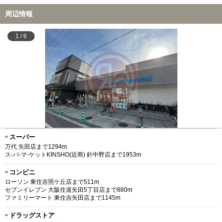
周辺情報
1
/
6
スーパー
万代 矢田店まで1294m
ス-パ-マ-ケットKINSHO(近商) 針中野店まで1953m
コンビニ
ローソン 東住吉照ケ丘店まで511m
セブンイレブン 大阪住道矢田5丁目店まで880m
ファミリーマート 東住吉矢田店まで1145m
ドラッグストア