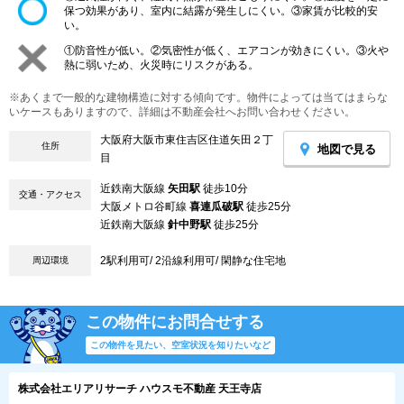
保つ効果があり、室内に結露が発生しにくい。③家賃が比較的安
い。
①防音性が低い。②気密性が低く、エアコンが効きにくい。③火や
熱に弱いため、火災時にリスクがある。
※あくまで一般的な建物構造に対する傾向です。物件によっては当てはまらな
いケースもありますので、詳細は不動産会社へお問い合わせください。
大阪府大阪市東住吉区住道矢田２丁
住所
地図で見る
目
近鉄南大阪線
矢田駅
徒歩10分
交通・アクセス
大阪メトロ谷町線
喜連瓜破駅
徒歩25分
近鉄南大阪線
針中野駅
徒歩25分
2駅利用可/ 2沿線利用可/ 閑静な住宅地
周辺環境
この物件にお問合せする
この物件を見たい、空室状況を知りたいなど
株式会社エリアリサーチ ハウスモ不動産 天王寺店