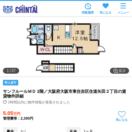
お部屋を探す
閲覧履歴
気になる
メニュー
沿線・駅から
住所から
家賃相場から
通勤通学時間から
物件特集から
拡大
1
/
27
不動産会社から
即入居可
TOP
サンフルールＭＤ 2階／大阪府大阪市東住吉区住道矢田２丁目の賃
貸物件詳細
2時間以内に物件情報が更新されました
5.05
万円
管理費等：2,300円
気になる
敷金
なし
礼金
1ヶ月