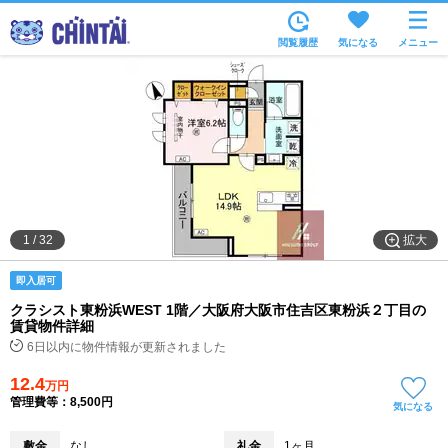
お部屋を探す
閲覧履歴
気になる
メニュー
沿線・駅から
住所から
家賃相場から
通勤通学時間から
物件特集から
拡大
1
/
32
不動産会社から
即入居可
TOP
クラシスト東粉浜WEST 1階／大阪府大阪市住吉区東粉浜２丁目の
賃貸物件詳細
6日以内に物件情報が更新されました
12.4
万円
管理費等：8,500円
気になる
敷金
なし
礼金
1ヶ月