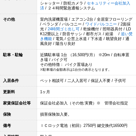
シャッター / 防犯カメラ /
セキュリティー会社加入
済
/ ２４時間緊急通報システム
その他
室内洗濯機置場 / エアコン2台 / 全居室フローリング
/ ベランダ / バルコニー /
ワイドバルコニー
/ 2面採
光 /
24時間ゴミ出し可
/ 乾燥機付 / 照明器具付 / LD
K12畳以上 / 防音サッシ / 都市ガス / 給湯 /
追い焚
き機能
/ 電気 / 公営上水道 / 下水道 / 眺望良好 / 通
風良好 / 陽当り良好
駐車・駐輪
近隣駐車場 1台 （16,500円/月） ※20m / 自転車置
き場 / バイク可
その他特徴： バイク置場あり
※駐車場の金額表示は1台分の表示となります。
入居条件
ペット相談可 / 二人入居可 / 保証人不要 / 子供可
更新料
1ヶ月
家賃保証会社等
保証会社必加入（その他:実費）※ 管理会社指定
保険
損害保険加入要。
備考
ＩＣロック電池（初回）2750円 鍵交換代16500円