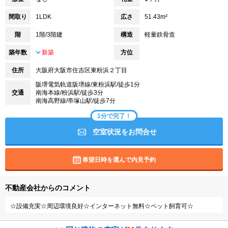
間取り
1LDK
広さ
51.43m²
階
1階/3階建
構造
軽量鉄骨造
築年数
新築
方位
住所
大阪府大阪市住吉区東粉浜２丁目
阪堺電気軌道阪堺線/東粉浜駅/徒歩1分
交通
南海本線/粉浜駅/徒歩3分
南海高野線/帝塚山駅/徒歩7分
1分で完了！
空室状況をお問合せ
希望日時を選んで内見予約
不動産会社からのコメント
☆設備充実☆周辺環境良好☆インターネット無料☆ペット飼育可☆