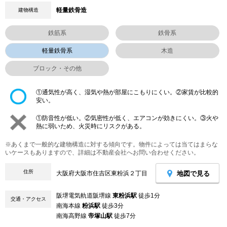
軽量鉄骨造
建物構造
鉄筋系
鉄骨系
軽量鉄骨系
木造
ブロック・その他
①通気性が高く、湿気や熱が部屋にこもりにくい。②家賃が比較的
安い。
①防音性が低い。②気密性が低く、エアコンが効きにくい。③火や
熱に弱いため、火災時にリスクがある。
※あくまで一般的な建物構造に対する傾向です。物件によっては当てはまらな
いケースもありますので、詳細は不動産会社へお問い合わせください。
住所
地図で見る
大阪府大阪市住吉区東粉浜２丁目
阪堺電気軌道阪堺線
東粉浜駅
徒歩1分
交通・アクセス
南海本線
粉浜駅
徒歩3分
南海高野線
帝塚山駅
徒歩7分