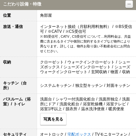
こだわり設備・特徴
位置
角部屋
放送・通信
インターネット接続（月額利用料無料） / ※BS受信
可 / ※CATV / ※CS受信可
※ BS受信可 , CATV , CS受信可 について…利用料金は、共益
費に含まれるタイプや個別に契約するタイプなど物件により
異なります。詳しくは、物件お取り扱い不動産会社にお問合
せください。
収納
クローゼット / ウォークインクローゼット / シュー
ズボックス / シューズインクローゼット / シューズ
ウォークインクローゼット / 玄関収納 / 物置 / 収納
キッチン（台
システムキッチン / 独立型キッチン / 対面キッチン
所）
バスルーム（浴
洗面台 / シャワー付洗面化粧台 / 洗面所独立 / 洗面
室）/ トイレ
所にドア / 洗面化粧台 / 浴室乾燥機 / 浴室テレビ /
浴室1坪以上 / 脱衣所 / 温水洗浄便座 / 暖房便座
写真を見る
セキュリティ
オートロック /
宅配ボックス
/ TVモニターフォン /