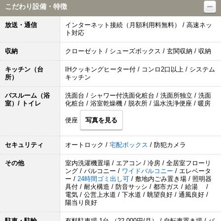
こだわり設備・特徴
放送・通信
インターネット接続（月額利用料無料） / 高速ネッ
ト対応
収納
クローゼット / シューズボックス / 玄関収納 / 収納
キッチン（台
IHクッキングヒーター付 / コンロ2口以上 / システム
所）
キッチン
バスルーム（浴
洗面台 / シャワー付洗面化粧台 / 洗面所独立 / 洗面
室）/ トイレ
化粧台 / 浴室乾燥機 / 脱衣所 / 温水洗浄便座 / 暖房
便座
写真を見る
セキュリティ
オートロック /
宅配ボックス
/ 防犯カメラ
その他
室内洗濯機置場 / エアコン / 冷房 / 全居室フローリ
ング / バルコニー /
ワイドバルコニー
/ エレベータ
ー /
24時間ゴミ出し可
/ 敷地内ごみ置き場 / 照明器
具付 / 耐火構造 / 防音サッシ / 都市ガス / 給湯 /
電気 / 公営上水道 / 下水道 / 眺望良好 / 通風良好 /
陽当り良好
駐車・駐輪
有料駐車場 1台 （22,000円/月） / 自転車置き場 / バ