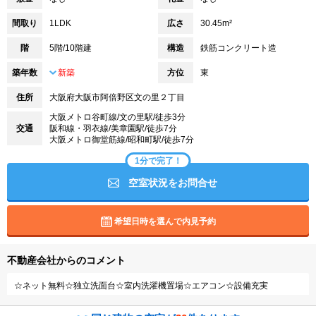
間取り
1LDK
広さ
30.45m²
階
5階/10階建
構造
鉄筋コンクリート造
築年数
新築
方位
東
住所
大阪府大阪市阿倍野区文の里２丁目
大阪メトロ谷町線/文の里駅/徒歩3分
交通
阪和線・羽衣線/美章園駅/徒歩7分
大阪メトロ御堂筋線/昭和町駅/徒歩7分
1分で完了！
空室状況をお問合せ
希望日時を選んで内見予約
不動産会社からのコメント
☆ネット無料☆独立洗面台☆室内洗濯機置場☆エアコン☆設備充実