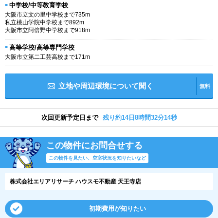
中学校/中等教育学校
大阪市立文の里中学校まで735m
私立桃山学院中学校まで892m
大阪市立阿倍野中学校まで918m
高等学校/高等専門学校
大阪市立第二工芸高校まで171m
立地や周辺環境について聞く
無料
次回更新予定日まで
残り約14日8時間32分14秒
この物件にお問合せする
この物件を見たい、空室状況を知りたいなど
株式会社エリアリサーチ ハウスモ不動産 天王寺店
初期費用が知りたい