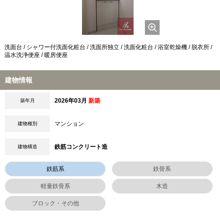
洗面台 / シャワー付洗面化粧台 / 洗面所独立 / 洗面化粧台 / 浴室乾燥機 / 脱衣所 /
温水洗浄便座 / 暖房便座
建物情報
2026年03月
新築
築年月
マンション
建物種別
鉄筋コンクリート造
建物構造
鉄筋系
鉄骨系
軽量鉄骨系
木造
ブロック・その他