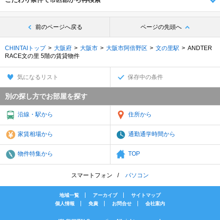
前のページへ戻る
ページの先頭へ
CHINTAIトップ
大阪府
大阪市
大阪市阿倍野区
文の里駅
ANDTER
RACE文の里 5階の賃貸物件
気になるリスト
保存中の条件
別の探し方でお部屋を探す
沿線・駅から
住所から
家賃相場から
通勤通学時間から
物件特集から
TOP
スマートフォン
パソコン
地域一覧
アーカイブ
サイトマップ
個人情報
免責
お問合せ
会社案内