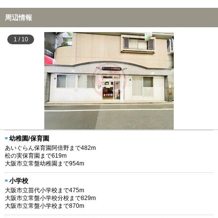
周辺情報
1
/
10
幼稚園/保育園
あいぐらん保育園阿倍野まで482m
松の実保育園まで619m
大阪市立常盤幼稚園まで954m
小学校
大阪市立苗代小学校まで475m
大阪市立常盤小学校分校まで829m
大阪市立常盤小学校まで870m