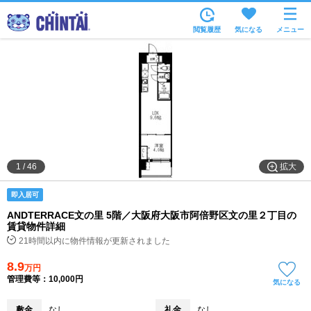
お部屋を探す
閲覧履歴
気になる
メニュー
沿線・駅から
住所から
家賃相場から
通勤通学時間から
物件特集から
拡大
1
/
46
不動産会社から
即入居可
TOP
ANDTERRACE文の里 5階／大阪府大阪市阿倍野区文の里２丁目の
賃貸物件詳細
21時間以内に物件情報が更新されました
8.9
万円
管理費等：10,000円
気になる
敷金
なし
礼金
なし