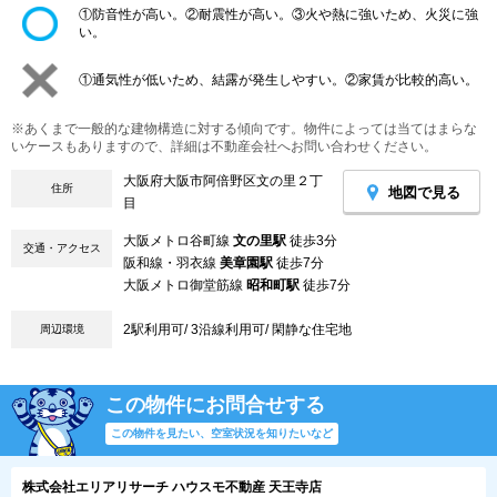
①防音性が高い。②耐震性が高い。③火や熱に強いため、火災に強
い。
①通気性が低いため、結露が発生しやすい。②家賃が比較的高い。
※あくまで一般的な建物構造に対する傾向です。物件によっては当てはまらな
いケースもありますので、詳細は不動産会社へお問い合わせください。
大阪府大阪市阿倍野区文の里２丁
住所
地図で見る
目
大阪メトロ谷町線
文の里駅
徒歩3分
交通・アクセス
阪和線・羽衣線
美章園駅
徒歩7分
大阪メトロ御堂筋線
昭和町駅
徒歩7分
2駅利用可/ 3沿線利用可/ 閑静な住宅地
周辺環境
この物件にお問合せする
この物件を見たい、空室状況を知りたいなど
株式会社エリアリサーチ ハウスモ不動産 天王寺店