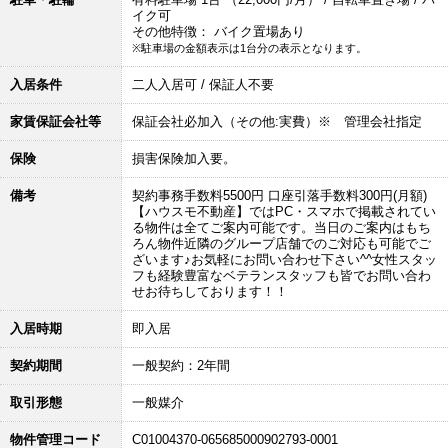
イク可
その他特徴： バイク置場あり
※駐車場の金額表示は1台分の表示となります。
入居条件
二人入居可 / 保証人不要
家賃保証会社等
保証会社必加入（その他:実費）※ 管理会社指定
保険
損害保険加入要。
備考
契約事務手数料5500円 口座引落手数料300円(月額)
【ハウスモ不動産】ではPC・スマホで掲載されてい
る物件は全てご案内可能です。当日のご案内はもち
ろん物件近隣のグループ店舗でのご対応も可能でご
ざいます♪お気軽にお問い合わせ下さい^^女性スタッ
フも経験豊富なベテランスタッフも皆でお問い合わ
せお待ちしております！！
入居時期
即入居
契約期間
一般契約：2年間
取引形態
一般媒介
物件管理コード
C01004370-065685000902793-0001