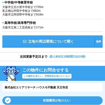
中学校/中等教育学校
大阪市立文の里中学校まで735m
私立桃山学院中学校まで892m
大阪市立阿倍野中学校まで918m
高等学校/高等専門学校
大阪市立第二工芸高校まで171m
立地や周辺環境について聞く
無料
次回更新予定日まで
残り約9日18時間53分23秒
この物件にお問合せする
この物件を見たい、空室状況を知りたいなど
株式会社エリアリサーチ ハウスモ不動産 天王寺店
初期費用が知りたい