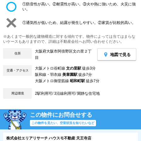
①防音性が高い。②耐震性が高い。③火や熱に強いため、火災に強
い。
①通気性が低いため、結露が発生しやすい。②家賃が比較的高い。
※あくまで一般的な建物構造に対する傾向です。物件によっては当てはまらな
いケースもありますので、詳細は不動産会社へお問い合わせください。
大阪府大阪市阿倍野区文の里２丁
住所
地図で見る
目
大阪メトロ谷町線
文の里駅
徒歩3分
交通・アクセス
阪和線・羽衣線
美章園駅
徒歩7分
大阪メトロ御堂筋線
昭和町駅
徒歩7分
2駅利用可/ 3沿線利用可/ 閑静な住宅地
周辺環境
この物件にお問合せする
この物件を見たい、空室状況を知りたいなど
株式会社エリアリサーチ ハウスモ不動産 天王寺店