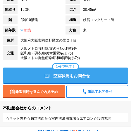
間取り
1LDK
広さ
30.45m²
階
2階/10階建
構造
鉄筋コンクリート造
築年数
新築
方位
東
住所
大阪府大阪市阿倍野区文の里２丁目
大阪メトロ谷町線/文の里駅/徒歩3分
交通
阪和線・羽衣線/美章園駅/徒歩7分
大阪メトロ御堂筋線/昭和町駅/徒歩7分
1分で完了！
空室状況をお問合せ
電話でお問合せ
希望日時を選んで内見予約
不動産会社からのコメント
☆ネット無料☆独立洗面台☆室内洗濯機置場☆エアコン☆設備充実