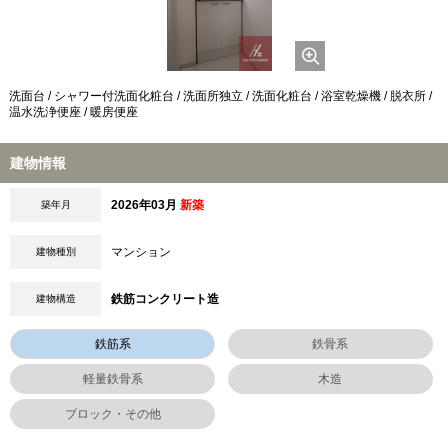
洗面台 / シャワー付洗面化粧台 / 洗面所独立 / 洗面化粧台 / 浴室乾燥機 / 脱衣所 /
温水洗浄便座 / 暖房便座
建物情報
2026年03月
新築
築年月
マンション
建物種別
鉄筋コンクリート造
建物構造
鉄筋系
鉄骨系
軽量鉄骨系
木造
ブロック・その他