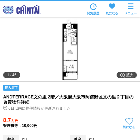
お部屋を探す
閲覧履歴
気になる
メニュー
沿線・駅から
住所から
家賃相場から
通勤通学時間から
物件特集から
拡大
1
/
46
不動産会社から
即入居可
TOP
ANDTERRACE文の里 2階／大阪府大阪市阿倍野区文の里２丁目の
賃貸物件詳細
6日以内に物件情報が更新されました
8.7
万円
管理費等：10,000円
気になる
敷金
なし
礼金
なし