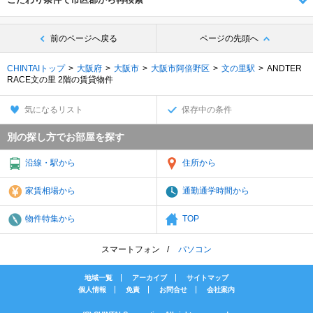
前のページへ戻る
ページの先頭へ
CHINTAIトップ
大阪府
大阪市
大阪市阿倍野区
文の里駅
ANDTER
RACE文の里 2階の賃貸物件
気になるリスト
保存中の条件
別の探し方でお部屋を探す
沿線・駅から
住所から
家賃相場から
通勤通学時間から
物件特集から
TOP
スマートフォン
パソコン
地域一覧
アーカイブ
サイトマップ
個人情報
免責
お問合せ
会社案内