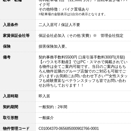
イク可
その他特徴： バイク置場あり
※駐車場の金額表示は1台分の表示となります。
入居条件
二人入居可 / 保証人不要
家賃保証会社等
保証会社必加入（その他:実費）※ 管理会社指定
保険
損害保険加入要。
備考
契約事務手数料5500円 口座引落手数料300円(月額)
【ハウスモ不動産】ではPC・スマホで掲載されてい
る物件は全てご案内可能です。当日のご案内はもち
ろん物件近隣のグループ店舗でのご対応も可能でご
ざいます♪お気軽にお問い合わせ下さい^^女性スタッ
フも経験豊富なベテランスタッフも皆でお問い合わ
せお待ちしております！！
入居時期
即入居
契約期間
一般契約：2年間
取引形態
一般媒介
物件管理コード
C01004370-065685000902766-0001