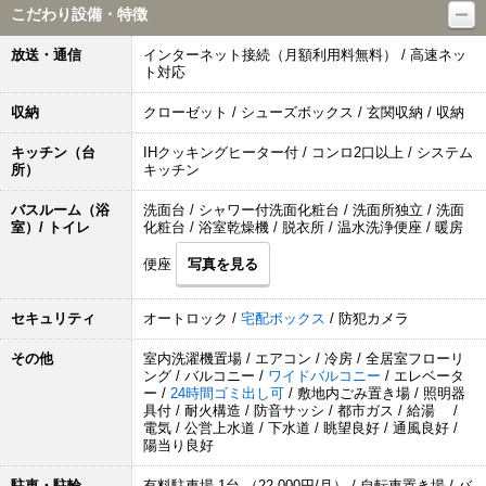
こだわり設備・特徴
放送・通信
インターネット接続（月額利用料無料） / 高速ネッ
ト対応
収納
クローゼット / シューズボックス / 玄関収納 / 収納
キッチン（台
IHクッキングヒーター付 / コンロ2口以上 / システム
所）
キッチン
バスルーム（浴
洗面台 / シャワー付洗面化粧台 / 洗面所独立 / 洗面
室）/ トイレ
化粧台 / 浴室乾燥機 / 脱衣所 / 温水洗浄便座 / 暖房
便座
写真を見る
セキュリティ
オートロック /
宅配ボックス
/ 防犯カメラ
その他
室内洗濯機置場 / エアコン / 冷房 / 全居室フローリ
ング / バルコニー /
ワイドバルコニー
/ エレベータ
ー /
24時間ゴミ出し可
/ 敷地内ごみ置き場 / 照明器
具付 / 耐火構造 / 防音サッシ / 都市ガス / 給湯 /
電気 / 公営上水道 / 下水道 / 眺望良好 / 通風良好 /
陽当り良好
駐車・駐輪
有料駐車場 1台 （22,000円/月） / 自転車置き場 / バ