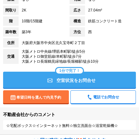
間取り
2K
広さ
27.04m²
階
10階/15階建
構造
鉄筋コンクリート造
築年数
築3年
方位
西
住所
大阪府大阪市中央区北久宝寺町２丁目
大阪メトロ中央線/堺筋本町駅/徒歩5分
交通
大阪メトロ御堂筋線/本町駅/徒歩7分
大阪メトロ長堀鶴見緑地線/長堀橋駅/徒歩10分
1分で完了！
空室状況をお問合せ
電話でお問合せ
希望日時を選んで内見予約
不動産会社からのコメント
☆宅配ボックス☆インターネット無料☆独立洗面台☆浴室乾燥機☆