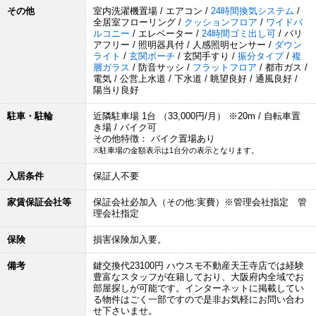
その他
室内洗濯機置場 / エアコン /
24時間換気システム
/
全居室フローリング /
クッションフロア
/
ワイドバ
ルコニー
/ エレベーター /
24時間ゴミ出し可
/ バリ
アフリー / 照明器具付 / 人感照明センサー /
ダウン
ライト
/
玄関ポーチ
/ 玄関手すり /
振分タイプ
/
複
層ガラス
/ 防音サッシ /
フラットフロア
/ 都市ガス /
電気 / 公営上水道 / 下水道 / 眺望良好 / 通風良好 /
陽当り良好
駐車・駐輪
近隣駐車場 1台 （33,000円/月） ※20m / 自転車置
き場 / バイク可
その他特徴： バイク置場あり
※駐車場の金額表示は1台分の表示となります。
入居条件
保証人不要
家賃保証会社等
保証会社必加入（その他:実費）※管理会社指定 管
理会社指定
保険
損害保険加入要。
備考
鍵交換代23100円 ハウスモ不動産天王寺店では経験
豊富なスタッフが在籍しており、大阪府内全域でお
部屋探しが可能です。インターネットに掲載してい
る物件はごく一部ですので是非お気軽にお問い合わ
せ下さいませ。