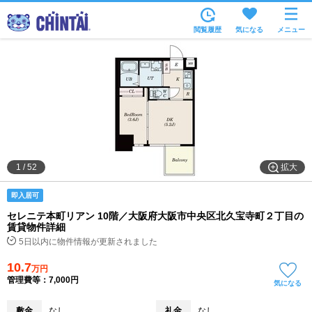
お部屋を探す
閲覧履歴
気になる
メニュー
沿線・駅から
住所から
家賃相場から
通勤通学時間から
物件特集から
拡大
1
/
52
不動産会社から
即入居可
TOP
セレニテ本町リアン 10階／大阪府大阪市中央区北久宝寺町２丁目の
賃貸物件詳細
5日以内に物件情報が更新されました
10.7
万円
管理費等：7,000円
気になる
敷金
なし
礼金
なし