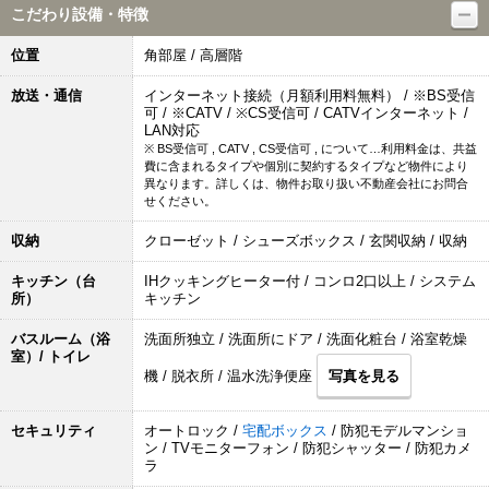
こだわり設備・特徴
位置
角部屋 / 高層階
放送・通信
インターネット接続（月額利用料無料） / ※BS受信
可 / ※CATV / ※CS受信可 / CATVインターネット /
LAN対応
※ BS受信可 , CATV , CS受信可 , について…利用料金は、共益
費に含まれるタイプや個別に契約するタイプなど物件により
異なります。詳しくは、物件お取り扱い不動産会社にお問合
せください。
収納
クローゼット / シューズボックス / 玄関収納 / 収納
キッチン（台
IHクッキングヒーター付 / コンロ2口以上 / システム
所）
キッチン
バスルーム（浴
洗面所独立 / 洗面所にドア / 洗面化粧台 / 浴室乾燥
室）/ トイレ
機 / 脱衣所 / 温水洗浄便座
写真を見る
セキュリティ
オートロック /
宅配ボックス
/ 防犯モデルマンショ
ン / TVモニターフォン / 防犯シャッター / 防犯カメ
ラ