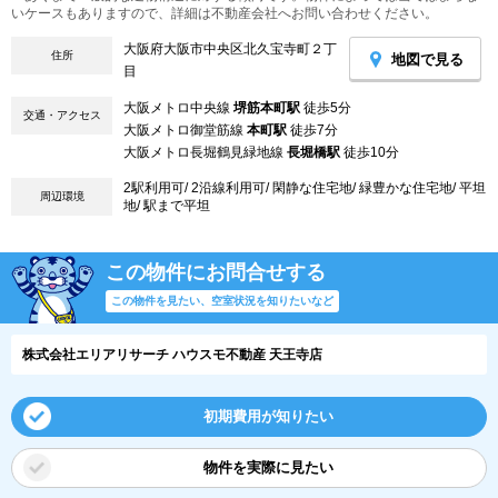
いケースもありますので、詳細は不動産会社へお問い合わせください。
大阪府大阪市中央区北久宝寺町２丁
住所
地図で見る
目
大阪メトロ中央線
堺筋本町駅
徒歩5分
交通・アクセス
大阪メトロ御堂筋線
本町駅
徒歩7分
大阪メトロ長堀鶴見緑地線
長堀橋駅
徒歩10分
2駅利用可/ 2沿線利用可/ 閑静な住宅地/ 緑豊かな住宅地/ 平坦
周辺環境
地/ 駅まで平坦
この物件にお問合せする
この物件を見たい、空室状況を知りたいなど
株式会社エリアリサーチ ハウスモ不動産 天王寺店
初期費用が知りたい
物件を実際に見たい