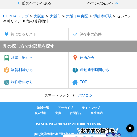
前のページへ戻る
ページの先頭へ
CHINTAIトップ
大阪府
大阪市
大阪市中央区
堺筋本町駅
セレニテ
本町リアン 10階の賃貸物件
気になるリスト
保存中の条件
別の探し方でお部屋を探す
沿線・駅から
住所から
家賃相場から
通勤通学時間から
物件特集から
TOP
スマートフォン
パソコン
地域一覧
アーカイブ
サイトマップ
個人情報
免責
お問合せ
会社案内
(C) CHINTAI Corporation All rights reserved.
[PR]賃貸物件の疑問解決！教えてエイブルAGENT