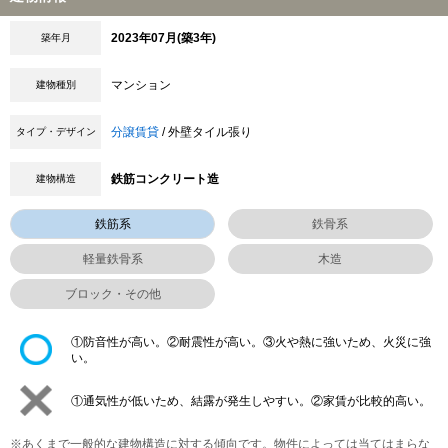
2023年07月(築3年)
築年月
マンション
建物種別
分譲賃貸
/ 外壁タイル張り
タイプ・デザイン
鉄筋コンクリート造
建物構造
鉄筋系
鉄骨系
軽量鉄骨系
木造
ブロック・その他
①防音性が高い。②耐震性が高い。③火や熱に強いため、火災に強
い。
①通気性が低いため、結露が発生しやすい。②家賃が比較的高い。
※あくまで一般的な建物構造に対する傾向です。物件によっては当てはまらな