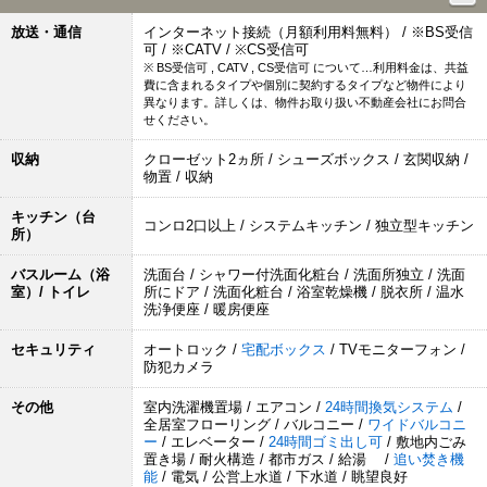
放送・通信
インターネット接続（月額利用料無料） / ※BS受信
可 / ※CATV / ※CS受信可
※ BS受信可 , CATV , CS受信可 について…利用料金は、共益
費に含まれるタイプや個別に契約するタイプなど物件により
異なります。詳しくは、物件お取り扱い不動産会社にお問合
せください。
収納
クローゼット2ヵ所 / シューズボックス / 玄関収納 /
物置 / 収納
キッチン（台
コンロ2口以上 / システムキッチン / 独立型キッチン
所）
バスルーム（浴
洗面台 / シャワー付洗面化粧台 / 洗面所独立 / 洗面
室）/ トイレ
所にドア / 洗面化粧台 / 浴室乾燥機 / 脱衣所 / 温水
洗浄便座 / 暖房便座
セキュリティ
オートロック /
宅配ボックス
/ TVモニターフォン /
防犯カメラ
その他
室内洗濯機置場 / エアコン /
24時間換気システム
/
全居室フローリング / バルコニー /
ワイドバルコニ
ー
/ エレベーター /
24時間ゴミ出し可
/ 敷地内ごみ
置き場 / 耐火構造 / 都市ガス / 給湯 /
追い焚き機
能
/ 電気 / 公営上水道 / 下水道 / 眺望良好