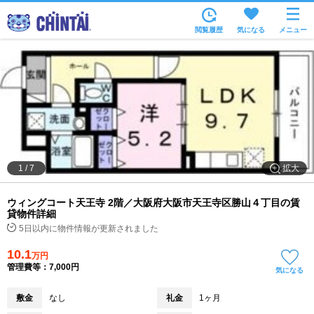
お部屋を探す
閲覧履歴
気になる
メニュー
沿線・駅から
住所から
家賃相場から
通勤通学時間から
物件特集から
拡大
1
/
7
不動産会社から
ウィングコート天王寺 2階／大阪府大阪市天王寺区勝山４丁目の賃
TOP
貸物件詳細
5日以内に物件情報が更新されました
10.1
万円
管理費等：7,000円
気になる
敷金
なし
礼金
1ヶ月