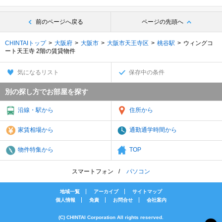
前のページへ戻る
ページの先頭へ
CHINTAIトップ
大阪府
大阪市
大阪市天王寺区
桃谷駅
ウィングコ
ート天王寺 2階の賃貸物件
気になるリスト
保存中の条件
別の探し方でお部屋を探す
沿線・駅から
住所から
家賃相場から
通勤通学時間から
物件特集から
TOP
スマートフォン
パソコン
地域一覧
アーカイブ
サイトマップ
個人情報
免責
お問合せ
会社案内
(C) CHINTAI Corporation All rights reserved.