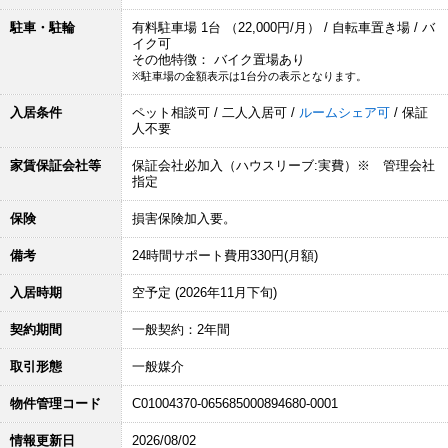
駐車・駐輪
有料駐車場 1台 （22,000円/月） / 自転車置き場 / バ
イク可
その他特徴： バイク置場あり
※駐車場の金額表示は1台分の表示となります。
入居条件
ペット相談可 / 二人入居可 /
ルームシェア可
/ 保証
人不要
家賃保証会社等
保証会社必加入（ハウスリーブ:実費）※ 管理会社
指定
保険
損害保険加入要。
備考
24時間サポート費用330円(月額)
入居時期
空予定 (2026年11月下旬)
契約期間
一般契約：2年間
取引形態
一般媒介
物件管理コード
C01004370-065685000894680-0001
情報更新日
2026/08/02