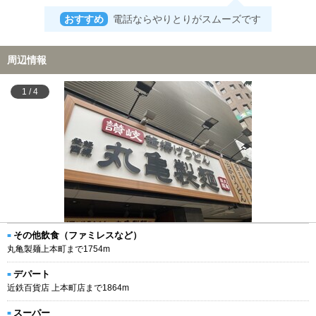
おすすめ
電話ならやりとりがスムーズです
周辺情報
1
/
4
その他飲食（ファミレスなど）
丸亀製麺上本町まで1754m
デパート
近鉄百貨店 上本町店まで1864m
スーパー