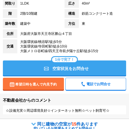
間取り
1LDK
広さ
40m²
階
2階/10階建
構造
鉄筋コンクリート造
築年数
建築中
方位
東
住所
大阪府大阪市天王寺区勝山４丁目
大阪環状線/桃谷駅/徒歩5分
交通
大阪環状線/寺田町駅/徒歩10分
大阪メトロ谷町線/四天王寺前夕陽ケ丘駅/徒歩15分
1分で完了！
空室状況をお問合せ
電話でお問合せ
希望日時を選んで内見予約
不動産会社からのコメント
☆設備充実☆周辺環境良好☆インターネット無料☆ペット飼育可☆
同じ建物の空室が
15
件あります
空いているお部屋をまとめてお問合せ！