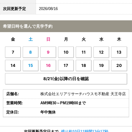
次回更新予定
2026/08/16
希望日時を選んで見学予約
金
土
日
月
火
水
木
7
8
9
10
11
12
13
14
15
16
17
18
19
20
8/21(金)以降の日を確認
店舗名:
株式会社エリアリサーチハウスモ不動産 天王寺店
営業時間:
AM9時30～PM19時00まで
定休日:
年中無休
次回更新予定日まで
残り約10日11時間13分17秒