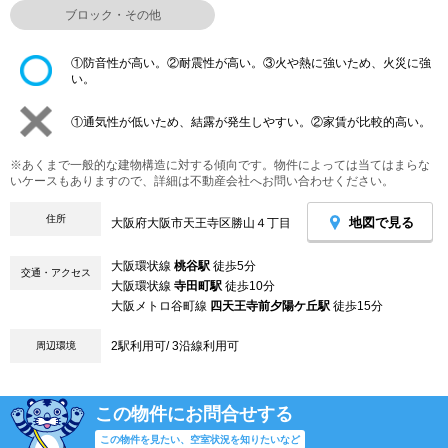
ブロック・その他
①防音性が高い。②耐震性が高い。③火や熱に強いため、火災に強
い。
①通気性が低いため、結露が発生しやすい。②家賃が比較的高い。
※あくまで一般的な建物構造に対する傾向です。物件によっては当てはまらな
いケースもありますので、詳細は不動産会社へお問い合わせください。
住所
地図で見る
大阪府大阪市天王寺区勝山４丁目
大阪環状線
桃谷駅
徒歩5分
交通・アクセス
大阪環状線
寺田町駅
徒歩10分
大阪メトロ谷町線
四天王寺前夕陽ケ丘駅
徒歩15分
2駅利用可/ 3沿線利用可
周辺環境
この物件にお問合せする
この物件を見たい、空室状況を知りたいなど