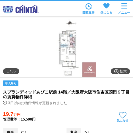
お部屋を探す
閲覧履歴
気になる
メニュー
沿線・駅から
住所から
家賃相場から
通勤通学時間から
物件特集から
拡大
1
/
36
不動産会社から
即入居可
TOP
スプランディッドあびこ駅前 14階／大阪府大阪市住吉区苅田９丁目
の賃貸物件詳細
3日以内に物件情報が更新されました
19.7
万円
管理費等：15,500円
気になる
敷金
なし
礼金
なし