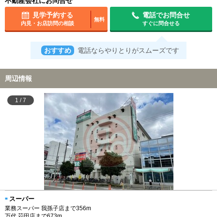
不動産会社にお問合せ
見学予約する
電話でお問合せ
無料
内見・お店訪問の相談
すぐに問合せる
おすすめ
電話ならやりとりがスムーズです
周辺情報
1
/
7
スーパー
業務スーパー 我孫子店まで356m
万代 苅田店まで673m