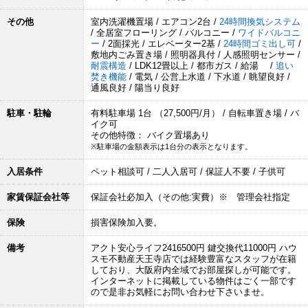
その他
室内洗濯機置場 / エアコン2台 /
24時間換気システム
/ 全居室フローリング / バルコニー /
ワイドバルコニ
ー
/ 2面採光 / エレベーター2基 /
24時間ゴミ出し可
/
敷地内ごみ置き場 / 照明器具付 / 人感照明センサー /
耐震構造
/ LDK12畳以上 / 都市ガス / 給湯 /
追い
焚き機能
/ 電気 / 公営上水道 / 下水道 / 眺望良好 /
通風良好 / 陽当り良好
駐車・駐輪
有料駐車場 1台 （27,500円/月） / 自転車置き場 / バ
イク可
その他特徴： バイク置場あり
※駐車場の金額表示は1台分の表示となります。
入居条件
ペット相談可 / 二人入居可 / 保証人不要 / 子供可
家賃保証会社等
保証会社必加入（その他:実費）※ 管理会社指定
保険
損害保険加入要。
備考
アクト安心ライフ2416500円 鍵交換代11000円 ハウ
スモ不動産天王寺店では経験豊富なスタッフが在籍
しており、大阪府内全域でお部屋探しが可能です。
インターネットに掲載している物件はごく一部です
ので是非お気軽にお問い合わせ下さいませ。