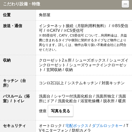
こだわり設備・特徴
位置
角部屋
放送・通信
インターネット接続（月額利用料無料） / ※BS受信
可 / ※CATV / ※CS受信可
※ BS受信可 , CATV , CS受信可 について…利用料金は、共益
費に含まれるタイプや個別に契約するタイプなど物件により
異なります。詳しくは、物件お取り扱い不動産会社にお問合
せください。
収納
クローゼット2ヵ所 / シューズボックス / シューズイ
ンクローゼット / シューズウォークインクローゼッ
ト / 玄関収納 / 収納
キッチン（台
コンロ2口以上 / システムキッチン / 対面キッチン
所）
バスルーム（浴
洗面台 / シャワー付洗面化粧台 / 洗面所独立 / 洗面
室）/ トイレ
所にドア / 洗面化粧台 / 浴室乾燥機 / 脱衣所 / 暖房
便座
写真を見る
セキュリティ
オートロック /
宅配ボックス
/
ダブルロックキー
/ T
Vモニターフォン / 防犯カメラ