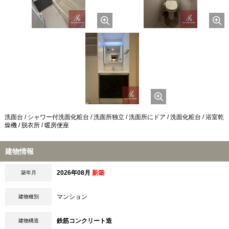
洗面台 / シャワー付洗面化粧台 / 洗面所独立 / 洗面所にドア / 洗面化粧台 / 浴室乾
燥機 / 脱衣所 / 暖房便座
建物情報
2026年08月
新築
築年月
マンション
建物種別
鉄筋コンクリート造
建物構造