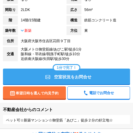
間取り
2LDK
広さ
56m²
階
14階/15階建
構造
鉄筋コンクリート造
築年数
新築
方位
東
住所
大阪府大阪市住吉区苅田９丁目
大阪メトロ御堂筋線/あびこ駅/徒歩1分
交通
阪和線・羽衣線/我孫子町駅/徒歩10分
近鉄南大阪線/矢田駅/徒歩30分
1分で完了！
空室状況をお問合せ
電話でお問合せ
希望日時を選んで内見予約
不動産会社からのコメント
ペット可☆新築マンション☆御堂筋「あびこ」徒歩２分の好立地☆