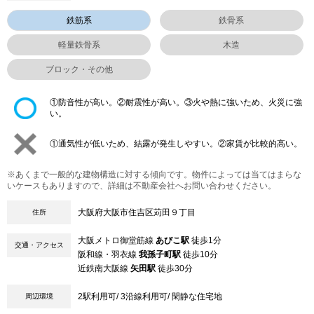
鉄筋系
鉄骨系
軽量鉄骨系
木造
ブロック・その他
①防音性が高い。②耐震性が高い。③火や熱に強いため、火災に強
い。
①通気性が低いため、結露が発生しやすい。②家賃が比較的高い。
※あくまで一般的な建物構造に対する傾向です。物件によっては当てはまらな
いケースもありますので、詳細は不動産会社へお問い合わせください。
大阪府大阪市住吉区苅田９丁目
住所
大阪メトロ御堂筋線
あびこ駅
徒歩1分
交通・アクセス
阪和線・羽衣線
我孫子町駅
徒歩10分
近鉄南大阪線
矢田駅
徒歩30分
2駅利用可/ 3沿線利用可/ 閑静な住宅地
周辺環境