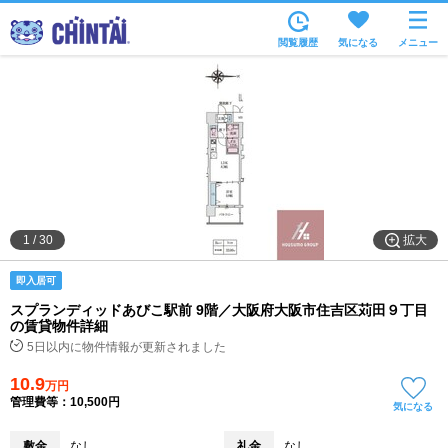
お部屋を探す
閲覧履歴
気になる
メニュー
沿線・駅から
住所から
家賃相場から
通勤通学時間から
物件特集から
拡大
1
/
30
不動産会社から
即入居可
TOP
スプランディッドあびこ駅前 9階／大阪府大阪市住吉区苅田９丁目
の賃貸物件詳細
5日以内に物件情報が更新されました
10.9
万円
管理費等：10,500円
気になる
敷金
なし
礼金
なし