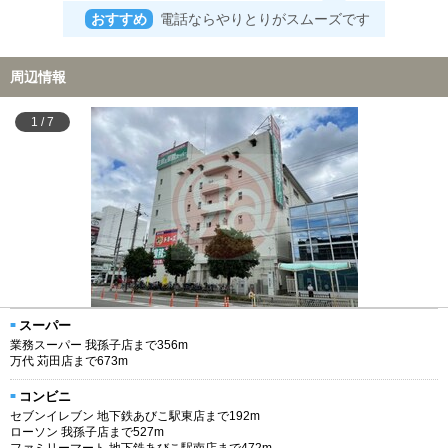
おすすめ
電話ならやりとりがスムーズです
周辺情報
1
/
7
スーパー
業務スーパー 我孫子店まで356m
万代 苅田店まで673m
コンビニ
セブンイレブン 地下鉄あびこ駅東店まで192m
ローソン 我孫子店まで527m
ファミリーマート 地下鉄あびこ駅南店まで472m