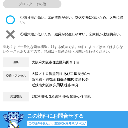
ブロック・その他
①防音性が高い。②耐震性が高い。③火や熱に強いため、火災に強
い。
①通気性が低いため、結露が発生しやすい。②家賃が比較的高い。
※あくまで一般的な建物構造に対する傾向です。物件によっては当てはまらな
いケースもありますので、詳細は不動産会社へお問い合わせください。
大阪府大阪市住吉区苅田９丁目
住所
大阪メトロ御堂筋線
あびこ駅
徒歩1分
交通・アクセス
阪和線・羽衣線
我孫子町駅
徒歩10分
近鉄南大阪線
矢田駅
徒歩30分
2駅利用可/ 3沿線利用可/ 閑静な住宅地
周辺環境
この物件にお問合せする
この物件を見たい、空室状況を知りたいなど