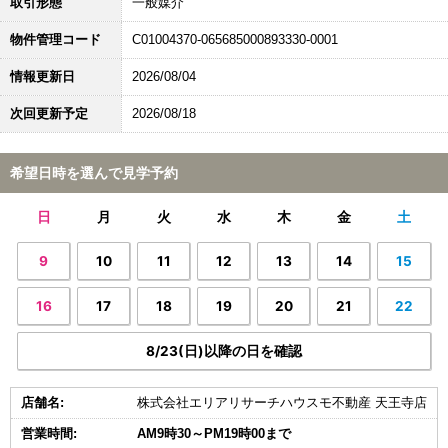
取引形態
一般媒介
物件管理コード
C01004370-065685000893330-0001
情報更新日
2026/08/04
次回更新予定
2026/08/18
希望日時を選んで見学予約
日
月
火
水
木
金
土
9
10
11
12
13
14
15
16
17
18
19
20
21
22
8/23(日)以降の日を確認
店舗名:
株式会社エリアリサーチハウスモ不動産 天王寺店
営業時間:
AM9時30～PM19時00まで