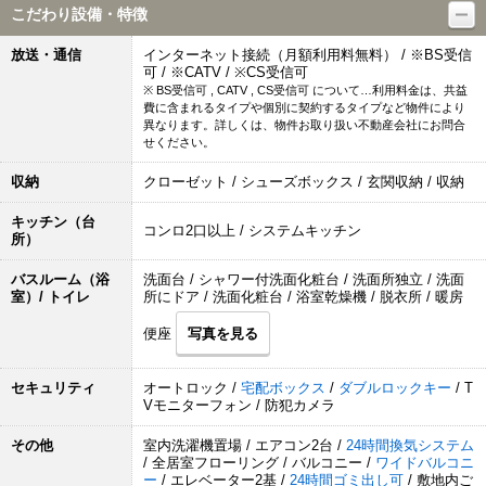
こだわり設備・特徴
放送・通信
インターネット接続（月額利用料無料） / ※BS受信
可 / ※CATV / ※CS受信可
※ BS受信可 , CATV , CS受信可 について…利用料金は、共益
費に含まれるタイプや個別に契約するタイプなど物件により
異なります。詳しくは、物件お取り扱い不動産会社にお問合
せください。
収納
クローゼット / シューズボックス / 玄関収納 / 収納
キッチン（台
コンロ2口以上 / システムキッチン
所）
バスルーム（浴
洗面台 / シャワー付洗面化粧台 / 洗面所独立 / 洗面
室）/ トイレ
所にドア / 洗面化粧台 / 浴室乾燥機 / 脱衣所 / 暖房
便座
写真を見る
セキュリティ
オートロック /
宅配ボックス
/
ダブルロックキー
/ T
Vモニターフォン / 防犯カメラ
その他
室内洗濯機置場 / エアコン2台 /
24時間換気システム
/ 全居室フローリング / バルコニー /
ワイドバルコニ
ー
/ エレベーター2基 /
24時間ゴミ出し可
/ 敷地内ご