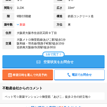
間取り
1LDK
広さ
33m²
階
9階/15階建
構造
鉄筋コンクリート造
築年数
新築
方位
東
住所
大阪府大阪市住吉区苅田９丁目
大阪メトロ御堂筋線/あびこ駅/徒歩1分
交通
阪和線・羽衣線/我孫子町駅/徒歩10分
近鉄南大阪線/矢田駅/徒歩30分
1分で完了！
空室状況をお問合せ
電話でお問合せ
希望日時を選んで内見予約
不動産会社からのコメント
ペット可☆新築マンション☆御堂筋「あびこ」徒歩２分の好立地☆