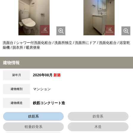
洗面台 / シャワー付洗面化粧台 / 洗面所独立 / 洗面所にドア / 洗面化粧台 / 浴室乾
燥機 / 脱衣所 / 暖房便座
建物情報
2026年08月
新築
築年月
マンション
建物種別
鉄筋コンクリート造
建物構造
鉄筋系
鉄骨系
軽量鉄骨系
木造