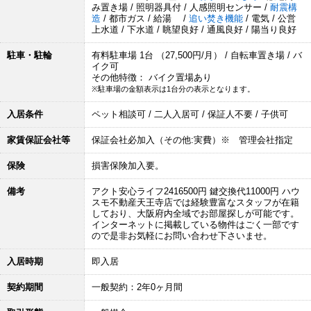
み置き場 / 照明器具付 / 人感照明センサー /
耐震構
造
/ 都市ガス / 給湯 /
追い焚き機能
/ 電気 / 公営
上水道 / 下水道 / 眺望良好 / 通風良好 / 陽当り良好
駐車・駐輪
有料駐車場 1台 （27,500円/月） / 自転車置き場 / バ
イク可
その他特徴： バイク置場あり
※駐車場の金額表示は1台分の表示となります。
入居条件
ペット相談可 / 二人入居可 / 保証人不要 / 子供可
家賃保証会社等
保証会社必加入（その他:実費）※ 管理会社指定
保険
損害保険加入要。
備考
アクト安心ライフ2416500円 鍵交換代11000円 ハウ
スモ不動産天王寺店では経験豊富なスタッフが在籍
しており、大阪府内全域でお部屋探しが可能です。
インターネットに掲載している物件はごく一部です
ので是非お気軽にお問い合わせ下さいませ。
入居時期
即入居
契約期間
一般契約：2年0ヶ月間