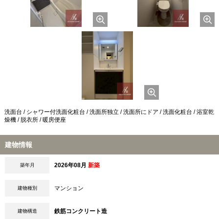
洗面台 / シャワー付洗面化粧台 / 洗面所独立 / 洗面所にドア / 洗面化粧台 / 浴室乾
燥機 / 脱衣所 / 暖房便座
建物情報
2026年08月
新築
築年月
マンション
建物種別
鉄筋コンクリート造
建物構造