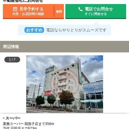
不動産会社にお問合せ
見学予約する
電話でお問合せ
無料
内見・お店訪問の相談
すぐに問合せる
おすすめ
電話ならやりとりがスムーズです
周辺情報
1
/
7
スーパー
業務スーパー 我孫子店まで356m
万代 苅田店まで673m