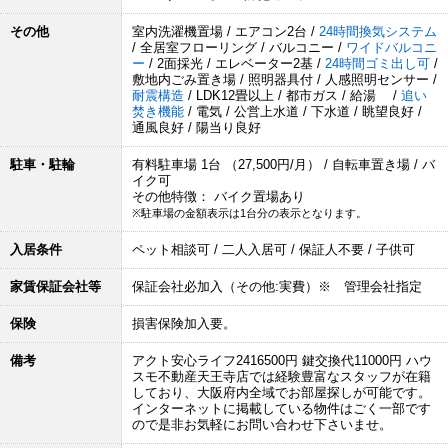
その他
室内洗濯機置場 / エアコン2台 /
24時間換気システム
/ 全居室フローリング / バルコニー /
ワイドバルコニ
ー
/ 2面採光 / エレベーター2基 /
24時間ゴミ出し可
/
敷地内ごみ置き場 / 照明器具付 / 人感照明センサー /
耐震構造
/ LDK12畳以上 / 都市ガス / 給湯 /
追い
焚き機能
/ 電気 / 公営上水道 / 下水道 / 眺望良好 /
通風良好 / 陽当り良好
駐車・駐輪
有料駐車場 1台 （27,500円/月） / 自転車置き場 / バ
イク可
その他特徴： バイク置場あり
※駐車場の金額表示は1台分の表示となります。
入居条件
ペット相談可 / 二人入居可 / 保証人不要 / 子供可
家賃保証会社等
保証会社必加入（その他:実費）※ 管理会社指定
保険
損害保険加入要。
備考
アクト安心ライフ2416500円 鍵交換代11000円 ハウ
スモ不動産天王寺店では経験豊富なスタッフが在籍
しており、大阪府内全域でお部屋探しが可能です。
インターネットに掲載している物件はごく一部です
ので是非お気軽にお問い合わせ下さいませ。