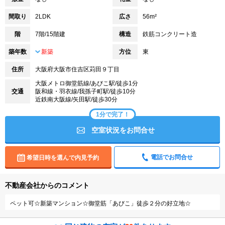
間取り
2LDK
広さ
56m²
階
7階/15階建
構造
鉄筋コンクリート造
築年数
新築
方位
東
住所
大阪府大阪市住吉区苅田９丁目
大阪メトロ御堂筋線/あびこ駅/徒歩1分
交通
阪和線・羽衣線/我孫子町駅/徒歩10分
近鉄南大阪線/矢田駅/徒歩30分
1分で完了！
空室状況をお問合せ
電話でお問合せ
希望日時を選んで内見予約
不動産会社からのコメント
ペット可☆新築マンション☆御堂筋「あびこ」徒歩２分の好立地☆