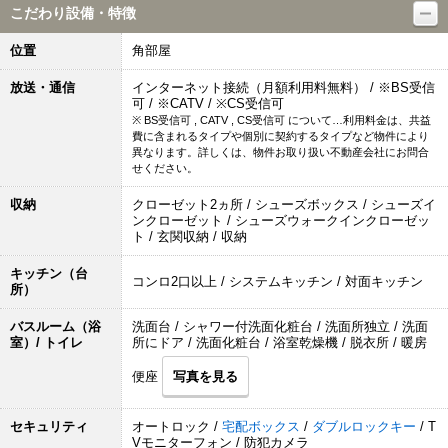
こだわり設備・特徴
位置
角部屋
放送・通信
インターネット接続（月額利用料無料） / ※BS受信
可 / ※CATV / ※CS受信可
※ BS受信可 , CATV , CS受信可 について…利用料金は、共益
費に含まれるタイプや個別に契約するタイプなど物件により
異なります。詳しくは、物件お取り扱い不動産会社にお問合
せください。
収納
クローゼット2ヵ所 / シューズボックス / シューズイ
ンクローゼット / シューズウォークインクローゼッ
ト / 玄関収納 / 収納
キッチン（台
コンロ2口以上 / システムキッチン / 対面キッチン
所）
バスルーム（浴
洗面台 / シャワー付洗面化粧台 / 洗面所独立 / 洗面
室）/ トイレ
所にドア / 洗面化粧台 / 浴室乾燥機 / 脱衣所 / 暖房
便座
写真を見る
セキュリティ
オートロック /
宅配ボックス
/
ダブルロックキー
/ T
Vモニターフォン / 防犯カメラ