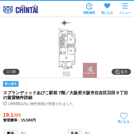
お部屋を探す
閲覧履歴
気になる
メニュー
沿線・駅から
住所から
家賃相場から
通勤通学時間から
物件特集から
拡大
1
/
36
不動産会社から
即入居可
TOP
スプランディッドあびこ駅前 7階／大阪府大阪市住吉区苅田９丁目
の賃貸物件詳細
18時間以内に物件情報が更新されました
19.1
万円
管理費等：15,500円
気になる
敷金
なし
礼金
なし