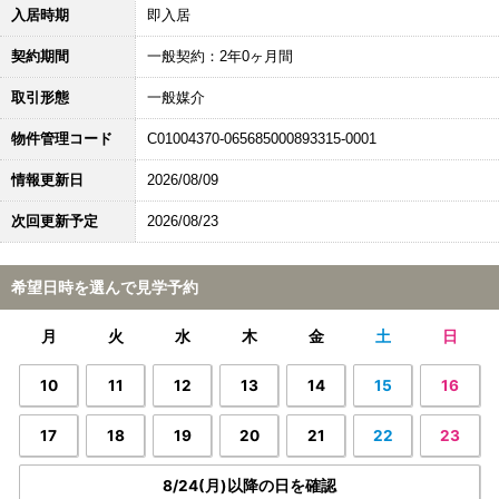
入居時期
即入居
契約期間
一般契約：2年0ヶ月間
取引形態
一般媒介
物件管理コード
C01004370-065685000893315-0001
情報更新日
2026/08/09
次回更新予定
2026/08/23
希望日時を選んで見学予約
月
火
水
木
金
土
日
10
11
12
13
14
15
16
17
18
19
20
21
22
23
8/24(月)以降の日を確認