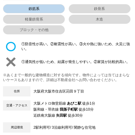
鉄筋系
鉄骨系
軽量鉄骨系
木造
ブロック・その他
①防音性が高い。②耐震性が高い。③火や熱に強いため、火災に強
い。
①通気性が低いため、結露が発生しやすい。②家賃が比較的高い。
※あくまで一般的な建物構造に対する傾向です。物件によっては当てはまらな
いケースもありますので、詳細は不動産会社へお問い合わせください。
大阪府大阪市住吉区苅田９丁目
住所
大阪メトロ御堂筋線
あびこ駅
徒歩1分
交通・アクセス
阪和線・羽衣線
我孫子町駅
徒歩10分
近鉄南大阪線
矢田駅
徒歩30分
2駅利用可/ 3沿線利用可/ 閑静な住宅地
周辺環境