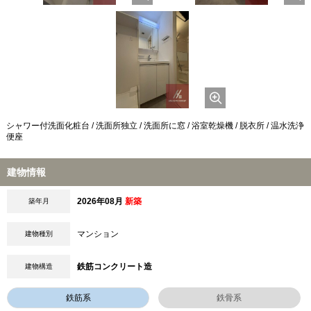
シャワー付洗面化粧台 / 洗面所独立 / 洗面所に窓 / 浴室乾燥機 / 脱衣所 / 温水洗浄
便座
建物情報
2026年08月
新築
築年月
マンション
建物種別
鉄筋コンクリート造
建物構造
鉄筋系
鉄骨系