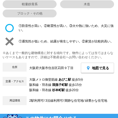
軽量鉄骨系
木造
ブロック・その他
①防音性が高い。②耐震性が高い。③火や熱に強いため、火災に強
い。
①通気性が低いため、結露が発生しやすい。②家賃が比較的高い。
※あくまで一般的な建物構造に対する傾向です。物件によっては当てはまらな
いケースもありますので、詳細は不動産会社へお問い合わせください。
住所
地図で見る
大阪府大阪市住吉区苅田９丁目
大阪メトロ御堂筋線
あびこ駅
徒歩5分
交通・アクセス
阪和線・羽衣線
我孫子町駅
徒歩15分
阪和線・羽衣線
杉本町駅
徒歩20分
2駅利用可/ 3沿線利用可/ 閑静な住宅地/ 緑豊かな住宅地
周辺環境