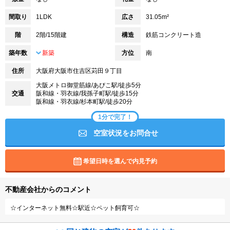
間取り
1LDK
広さ
31.05m²
階
2階/15階建
構造
鉄筋コンクリート造
築年数
新築
方位
南
住所
大阪府大阪市住吉区苅田９丁目
大阪メトロ御堂筋線/あびこ駅/徒歩5分
交通
阪和線・羽衣線/我孫子町駅/徒歩15分
阪和線・羽衣線/杉本町駅/徒歩20分
1分で完了！
空室状況をお問合せ
希望日時を選んで内見予約
不動産会社からのコメント
☆インターネット無料☆駅近☆ペット飼育可☆