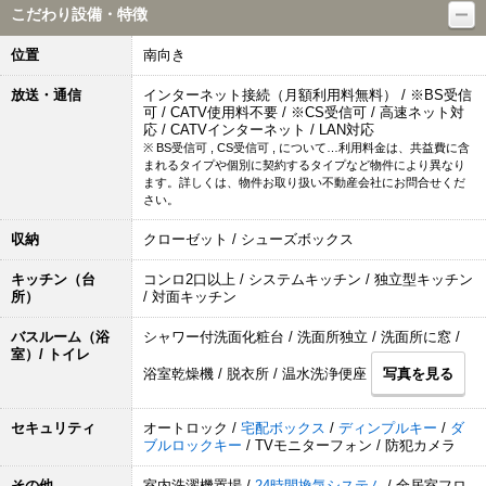
こだわり設備・特徴
位置
南向き
放送・通信
インターネット接続（月額利用料無料） / ※BS受信
可 / CATV使用料不要 / ※CS受信可 / 高速ネット対
応 / CATVインターネット / LAN対応
※ BS受信可 , CS受信可 , について…利用料金は、共益費に含
まれるタイプや個別に契約するタイプなど物件により異なり
ます。詳しくは、物件お取り扱い不動産会社にお問合せくだ
さい。
収納
クローゼット / シューズボックス
キッチン（台
コンロ2口以上 / システムキッチン / 独立型キッチン
所）
/ 対面キッチン
バスルーム（浴
シャワー付洗面化粧台 / 洗面所独立 / 洗面所に窓 /
室）/ トイレ
浴室乾燥機 / 脱衣所 / 温水洗浄便座
写真を見る
セキュリティ
オートロック /
宅配ボックス
/
ディンプルキー
/
ダ
ブルロックキー
/ TVモニターフォン / 防犯カメラ
その他
室内洗濯機置場 /
24時間換気システム
/ 全居室フロ