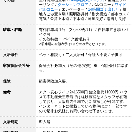
ーリング /
クッションフロア
/ バルコニー /
ワイド
バルコニー
/ エレベーター /
24時間ゴミ出し可
/ 敷
地内ごみ置き場 / 照明器具付 / 耐火構造 / 都市ガス /
電気 / 公営上水道 / 下水道 / 通風良好 / 陽当り良好
駐車・駐輪
有料駐車場 1台 （27,500円/月） / 自転車置き場 / バ
イク可
その他特徴： バイク置場あり
※駐車場の金額表示は1台分の表示となります。
入居条件
ペット相談可 / 二人入居可 / 保証人不要 / 子供可
家賃保証会社等
保証会社必加入（その他:実費）※ 保証会社に準ず
る。
保険
損害保険加入要。
備考
アクト安心ライフ2416500円 鍵交換代11000円 ハウ
スモ不動産天王寺店では経験豊富なスタッフが在籍
しており、大阪府内全域でお部屋探しが可能です。
インターネットに掲載している物件はごく一部です
ので是非お気軽にお問い合わせ下さいませ。
入居時期
即入居