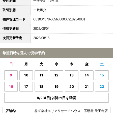
契約期間
一般契約：2年間
取引形態
一般媒介
物件管理コード
C01004370-065685000891825-0001
情報更新日
2026/08/04
次回更新予定
2026/08/18
希望日時を選んで見学予約
日
月
火
水
木
金
土
9
10
11
12
13
14
15
16
17
18
19
20
21
22
8/23(日)以降の日を確認
店舗名:
株式会社エリアリサーチハウスモ不動産 天王寺店