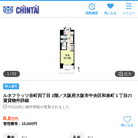
お部屋を探す
閲覧履歴
気になる
メニュー
沿線・駅から
住所から
家賃相場から
通勤通学時間から
物件特集から
拡大
1
/
52
不動産会社から
即入居可
TOP
ルネフラッツ谷町四丁目 2階／大阪府大阪市中央区和泉町１丁目の
賃貸物件詳細
6日以内に物件情報が更新されました
8.8
万円
管理費等：10,000円
気になる
敷金
なし
礼金
なし