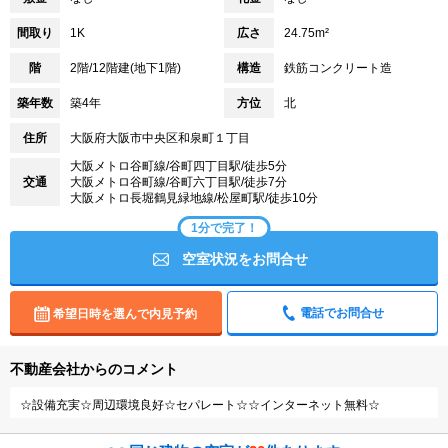
間取り
1K
広さ
24.75m²
階
2階/12階建(地下1階)
構造
鉄筋コンクリート造
築年数
築4年
方位
北
住所
大阪府大阪市中央区和泉町１丁目
大阪メトロ谷町線/谷町四丁目駅/徒歩5分
交通
大阪メトロ谷町線/谷町六丁目駅/徒歩7分
大阪メトロ長堀鶴見緑地線/松屋町駅/徒歩10分
1分で完了！
空室状況をお問合せ
電話でお問合せ
希望日時を選んで内見予約
不動産会社からのコメント
☆設備充実☆周辺環境良好☆セパレート☆☆インターネット無料☆