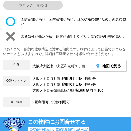
ブロック・その他
①防音性が高い。②耐震性が高い。③火や熱に強いため、火災に強
い。
①通気性が低いため、結露が発生しやすい。②家賃が比較的高い。
※あくまで一般的な建物構造に対する傾向です。物件によっては当てはまらな
いケースもありますので、詳細は不動産会社へお問い合わせください。
住所
地図で見る
大阪府大阪市中央区和泉町１丁目
大阪メトロ谷町線
谷町四丁目駅
徒歩5分
交通・アクセス
大阪メトロ谷町線
谷町六丁目駅
徒歩7分
大阪メトロ長堀鶴見緑地線
松屋町駅
徒歩10分
2駅利用可/ 2沿線利用可
周辺環境
この物件にお問合せする
この物件を見たい、空室状況を知りたいなど