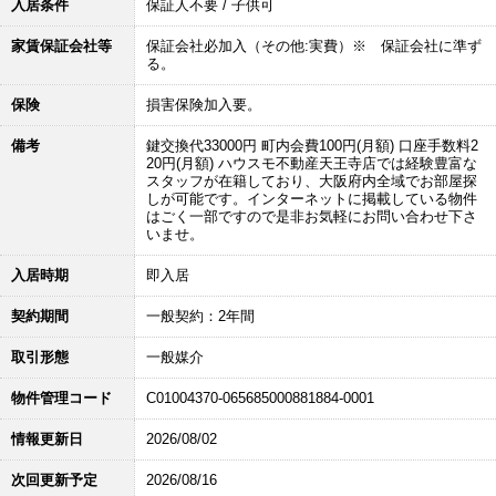
入居条件
保証人不要 / 子供可
家賃保証会社等
保証会社必加入（その他:実費）※ 保証会社に準ず
る。
保険
損害保険加入要。
備考
鍵交換代33000円 町内会費100円(月額) 口座手数料2
20円(月額) ハウスモ不動産天王寺店では経験豊富な
スタッフが在籍しており、大阪府内全域でお部屋探
しが可能です。インターネットに掲載している物件
はごく一部ですので是非お気軽にお問い合わせ下さ
いませ。
入居時期
即入居
契約期間
一般契約：2年間
取引形態
一般媒介
物件管理コード
C01004370-065685000881884-0001
情報更新日
2026/08/02
次回更新予定
2026/08/16