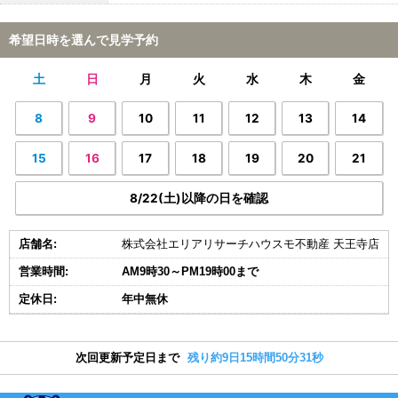
希望日時を選んで見学予約
土
日
月
火
水
木
金
8
9
10
11
12
13
14
15
16
17
18
19
20
21
8/22(土)以降の日を確認
店舗名:
株式会社エリアリサーチハウスモ不動産 天王寺店
営業時間:
AM9時30～PM19時00まで
定休日:
年中無休
次回更新予定日まで
残り約9日15時間50分30秒