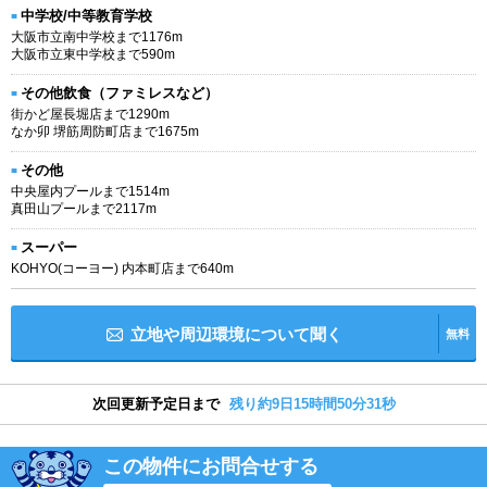
中学校/中等教育学校
大阪市立南中学校まで1176m
大阪市立東中学校まで590m
その他飲食（ファミレスなど）
街かど屋長堀店まで1290m
なか卯 堺筋周防町店まで1675m
その他
中央屋内プールまで1514m
真田山プールまで2117m
スーパー
KOHYO(コーヨー) 内本町店まで640m
立地や周辺環境について聞く
無料
次回更新予定日まで
残り約9日15時間50分30秒
この物件にお問合せする