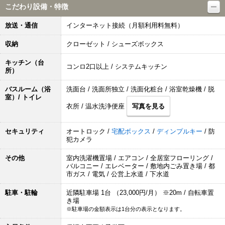
こだわり設備・特徴
放送・通信
インターネット接続（月額利用料無料）
収納
クローゼット / シューズボックス
キッチン（台
コンロ2口以上 / システムキッチン
所）
バスルーム（浴
洗面台 / 洗面所独立 / 洗面化粧台 / 浴室乾燥機 / 脱
室）/ トイレ
衣所 / 温水洗浄便座
写真を見る
セキュリティ
オートロック /
宅配ボックス
/
ディンプルキー
/ 防
犯カメラ
その他
室内洗濯機置場 / エアコン / 全居室フローリング /
バルコニー / エレベーター / 敷地内ごみ置き場 / 都
市ガス / 電気 / 公営上水道 / 下水道
駐車・駐輪
近隣駐車場 1台 （23,000円/月） ※20m / 自転車置
き場
※駐車場の金額表示は1台分の表示となります。