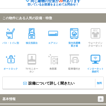
同じ建物の空室が
20
件あります
空いているお部屋をまとめてお問合せ！
この物件にある人気の設備・特徴
バス・トイレ別
独立洗面台
エアコン
室内洗濯機
ウォークイン
置き場
クローゼット
オートロック
TVモニター
角部屋
駐車場付き
インターネット
ホン
接続可
設備について詳しく聞きたい
無料
基本情報