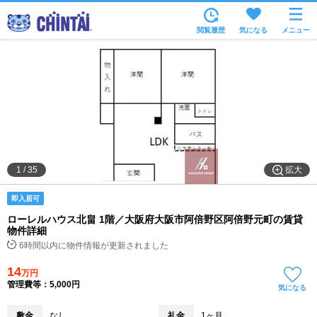
お部屋を探す
閲覧履歴
気になる
メニュー
沿線・駅から
住所から
家賃相場から
通勤通学時間から
物件特集から
拡大
1
/
35
不動産会社から
即入居可
TOP
ローレルハウス北畠 1階／大阪府大阪市阿倍野区阿倍野元町の賃貸
物件詳細
6時間以内に物件情報が更新されました
14
万円
管理費等：5,000円
気になる
敷金
なし
礼金
1ヶ月