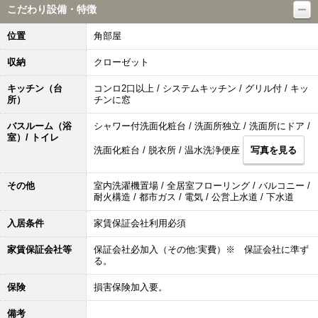
こだわり設備・特徴
位置
角部屋
収納
クローゼット
キッチン（台
コンロ2口以上 / システムキッチン / グリル付 / キッ
所）
チンに窓
バスルーム（浴
シャワー付洗面化粧台 / 洗面所独立 / 洗面所にドア /
室）/ トイレ
洗面化粧台 / 脱衣所 / 温水洗浄便座
写真を見る
その他
室内洗濯機置場 / 全居室フローリング / バルコニー /
耐火構造 / 都市ガス / 電気 / 公営上水道 / 下水道
入居条件
家賃保証会社利用必須
家賃保証会社等
保証会社必加入（その他:実費）※ 保証会社に準ず
る。
保険
損害保険加入要。
備考