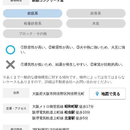
鉄筋コンクリート造
建物構造
鉄筋系
鉄骨系
軽量鉄骨系
木造
ブロック・その他
①防音性が高い。②耐震性が高い。③火や熱に強いため、火災に強
い。
①通気性が低いため、結露が発生しやすい。②家賃が比較的高い。
※あくまで一般的な建物構造に対する傾向です。物件によっては当てはまらな
いケースもありますので、詳細は不動産会社へお問い合わせください。
住所
地図で見る
大阪府大阪市阿倍野区阿倍野元町
大阪メトロ御堂筋線
昭和町駅
徒歩17分
交通・アクセス
阪堺電気軌道上町線
松虫駅
徒歩10分
阪堺電気軌道上町線
北畠駅
徒歩5分
2駅利用可/ 3沿線利用可
周辺環境