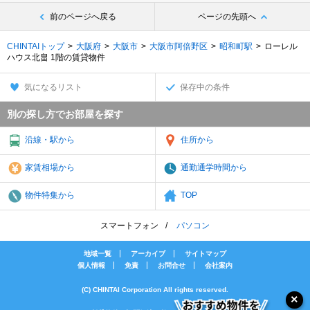
前のページへ戻る
ページの先頭へ
CHINTAIトップ
大阪府
大阪市
大阪市阿倍野区
昭和町駅
ローレル
ハウス北畠 1階の賃貸物件
気になるリスト
保存中の条件
別の探し方でお部屋を探す
沿線・駅から
住所から
家賃相場から
通勤通学時間から
物件特集から
TOP
スマートフォン
パソコン
地域一覧
アーカイブ
サイトマップ
個人情報
免責
お問合せ
会社案内
(C) CHINTAI Corporation All rights reserved.