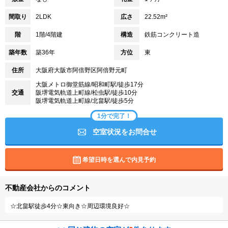
間取り
2LDK
広さ
22.52m²
階
1階/4階建
構造
鉄筋コンクリート造
築年数
築36年
方位
東
住所
大阪府大阪市阿倍野区阿倍野元町
大阪メトロ御堂筋線/昭和町駅/徒歩17分
交通
阪堺電気軌道上町線/松虫駅/徒歩10分
阪堺電気軌道上町線/北畠駅/徒歩5分
1分で完了！
空室状況をお問合せ
希望日時を選んで内見予約
不動産会社からのコメント
☆北畠駅徒歩4分☆東向き☆周辺環境良好☆