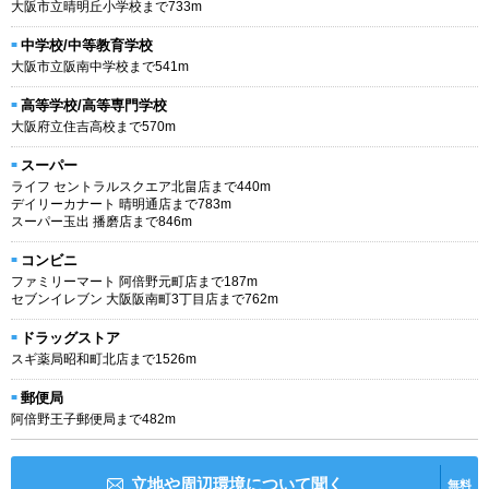
大阪市立晴明丘小学校まで733m
中学校/中等教育学校
大阪市立阪南中学校まで541m
高等学校/高等専門学校
大阪府立住吉高校まで570m
スーパー
ライフ セントラルスクエア北畠店まで440m
デイリーカナート 晴明通店まで783m
スーパー玉出 播磨店まで846m
コンビニ
ファミリーマート 阿倍野元町店まで187m
セブンイレブン 大阪阪南町3丁目店まで762m
ドラッグストア
スギ薬局昭和町北店まで1526m
郵便局
阿倍野王子郵便局まで482m
立地や周辺環境について聞く
無料