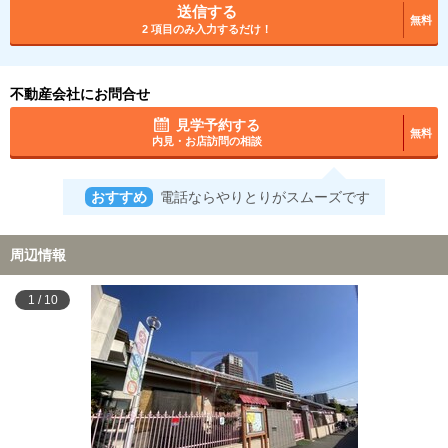
送信する
無料
2 項目のみ入力するだけ！
不動産会社にお問合せ
見学予約する
無料
内見・お店訪問の相談
おすすめ
電話ならやりとりがスムーズです
周辺情報
1
/
10