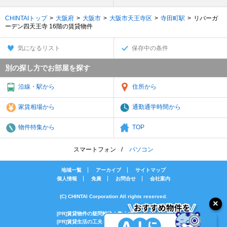
CHINTAIトップ
大阪府
大阪市
大阪市天王寺区
寺田町駅
リバーガ
ーデン四天王寺 16階の賃貸物件
気になるリスト
保存中の条件
別の探し方でお部屋を探す
沿線・駅から
住所から
家賃相場から
通勤通学時間から
物件特集から
TOP
スマートフォン
パソコン
地域一覧
アーカイブ
サイトマップ
個人情報
免責
お問合せ
会社案内
(C) CHINTAI Corporation All rights reserved.
[PR]賃貸物件の疑問解決！教えてエイブルAGENT
[PR]賃貸生活の工夫を紹介！CHINTAI情報局