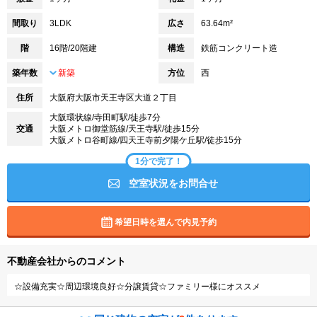
間取り
3LDK
広さ
63.64m²
階
16階/20階建
構造
鉄筋コンクリート造
築年数
新築
方位
西
住所
大阪府大阪市天王寺区大道２丁目
大阪環状線/寺田町駅/徒歩7分
交通
大阪メトロ御堂筋線/天王寺駅/徒歩15分
大阪メトロ谷町線/四天王寺前夕陽ケ丘駅/徒歩15分
1分で完了！
空室状況をお問合せ
希望日時を選んで内見予約
不動産会社からのコメント
☆設備充実☆周辺環境良好☆分譲賃貸☆ファミリー様にオススメ