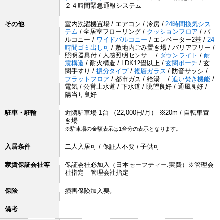
２４時間緊急通報システム
その他
室内洗濯機置場 / エアコン / 冷房 /
24時間換気シス
テム
/ 全居室フローリング /
クッションフロア
/ バ
ルコニー /
ワイドバルコニー
/ エレベーター2基 /
24
時間ゴミ出し可
/ 敷地内ごみ置き場 / バリアフリー /
照明器具付 / 人感照明センサー /
ダウンライト
/
耐
震構造
/ 耐火構造 / LDK12畳以上 /
玄関ポーチ
/ 玄
関手すり /
振分タイプ
/
複層ガラス
/ 防音サッシ /
フラットフロア
/ 都市ガス / 給湯 /
追い焚き機能
/
電気 / 公営上水道 / 下水道 / 眺望良好 / 通風良好 /
陽当り良好
駐車・駐輪
近隣駐車場 1台 （22,000円/月） ※20m / 自転車置
き場
※駐車場の金額表示は1台分の表示となります。
入居条件
二人入居可 / 保証人不要 / 子供可
家賃保証会社等
保証会社必加入（日本セーフティー:実費）※管理会
社指定 管理会社指定
保険
損害保険加入要。
備考