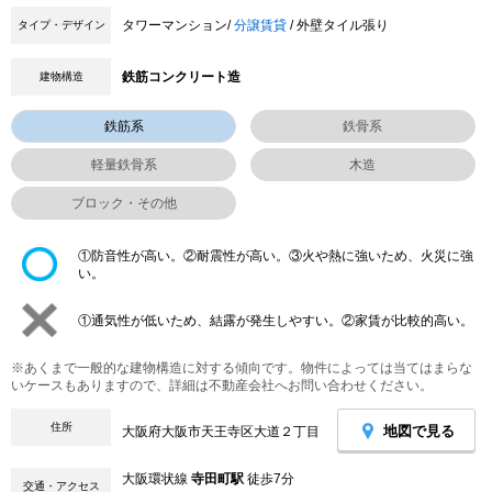
タワーマンション/
分譲賃貸
/ 外壁タイル張り
タイプ・デザイン
鉄筋コンクリート造
建物構造
鉄筋系
鉄骨系
軽量鉄骨系
木造
ブロック・その他
①防音性が高い。②耐震性が高い。③火や熱に強いため、火災に強
い。
①通気性が低いため、結露が発生しやすい。②家賃が比較的高い。
※あくまで一般的な建物構造に対する傾向です。物件によっては当てはまらな
いケースもありますので、詳細は不動産会社へお問い合わせください。
住所
地図で見る
大阪府大阪市天王寺区大道２丁目
大阪環状線
寺田町駅
徒歩7分
交通・アクセス