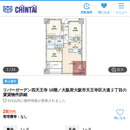
お部屋を探す
閲覧履歴
気になる
メニュー
沿線・駅から
住所から
家賃相場から
通勤通学時間から
物件特集から
拡大
1
/
24
不動産会社から
即入居可
TOP
リバーガーデン四天王寺 16階／大阪府大阪市天王寺区大道２丁目の
賃貸物件詳細
6日以内に物件情報が更新されました
28
万円
管理費等：なし
気になる
敷金
1ヶ月
礼金
1ヶ月