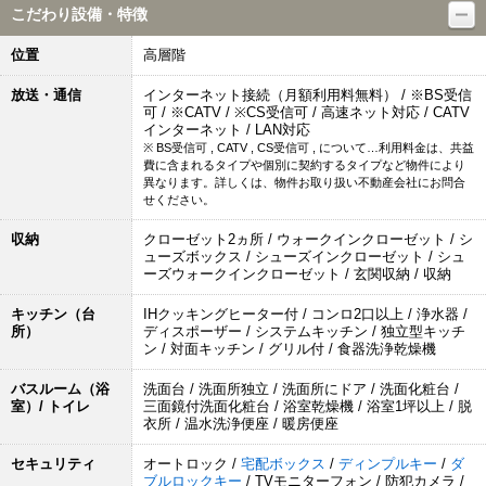
こだわり設備・特徴
位置
高層階
放送・通信
インターネット接続（月額利用料無料） / ※BS受信
可 / ※CATV / ※CS受信可 / 高速ネット対応 / CATV
インターネット / LAN対応
※ BS受信可 , CATV , CS受信可 , について…利用料金は、共益
費に含まれるタイプや個別に契約するタイプなど物件により
異なります。詳しくは、物件お取り扱い不動産会社にお問合
せください。
収納
クローゼット2ヵ所 / ウォークインクローゼット / シ
ューズボックス / シューズインクローゼット / シュ
ーズウォークインクローゼット / 玄関収納 / 収納
キッチン（台
IHクッキングヒーター付 / コンロ2口以上 / 浄水器 /
所）
ディスポーザー / システムキッチン / 独立型キッチ
ン / 対面キッチン / グリル付 / 食器洗浄乾燥機
バスルーム（浴
洗面台 / 洗面所独立 / 洗面所にドア / 洗面化粧台 /
室）/ トイレ
三面鏡付洗面化粧台 / 浴室乾燥機 / 浴室1坪以上 / 脱
衣所 / 温水洗浄便座 / 暖房便座
セキュリティ
オートロック /
宅配ボックス
/
ディンプルキー
/
ダ
ブルロックキー
/ TVモニターフォン / 防犯カメラ /