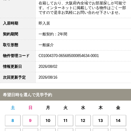
在籍しており、大阪府内全域でお部屋探しが可能で
す。インターネットに掲載している物件はごく一部
ですので是非お気軽にお問い合わせ下さいませ。
入居時期
即入居
契約期間
一般契約：2年間
取引形態
一般媒介
物件管理コード
C01004370-065685000854634-0001
情報更新日
2026/08/02
次回更新予定
2026/08/16
希望日時を選んで見学予約
土
日
月
火
水
木
金
8
9
10
11
12
13
14