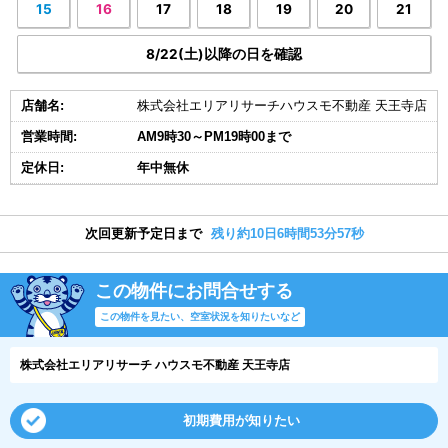
15
16
17
18
19
20
21
8/22(土)以降の日を確認
店舗名:
株式会社エリアリサーチハウスモ不動産 天王寺店
営業時間:
AM9時30～PM19時00まで
定休日:
年中無休
次回更新予定日まで
残り約10日6時間53分56秒
この物件にお問合せする
この物件を見たい、空室状況を知りたいなど
株式会社エリアリサーチ ハウスモ不動産 天王寺店
初期費用が知りたい