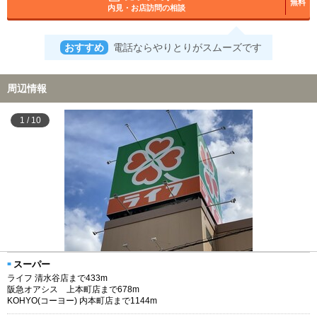
無料
内見・お店訪問の相談
おすすめ
電話ならやりとりがスムーズです
周辺情報
1
/
10
スーパー
ライフ 清水谷店まで433m
阪急オアシス 上本町店まで678m
KOHYO(コーヨー) 内本町店まで1144m