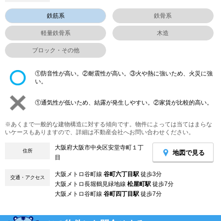
鉄筋系
鉄骨系
軽量鉄骨系
木造
ブロック・その他
①防音性が高い。②耐震性が高い。③火や熱に強いため、火災に強
い。
①通気性が低いため、結露が発生しやすい。②家賃が比較的高い。
※あくまで一般的な建物構造に対する傾向です。物件によっては当てはまらな
いケースもありますので、詳細は不動産会社へお問い合わせください。
大阪府大阪市中央区安堂寺町１丁
住所
地図で見る
目
大阪メトロ谷町線
谷町六丁目駅
徒歩3分
交通・アクセス
大阪メトロ長堀鶴見緑地線
松屋町駅
徒歩7分
大阪メトロ谷町線
谷町四丁目駅
徒歩7分