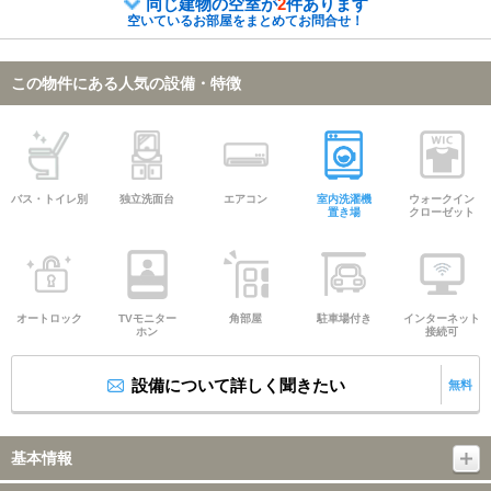
同じ建物の空室が
2
件あります
空いているお部屋をまとめてお問合せ！
この物件にある人気の設備・特徴
バス・トイレ別
独立洗面台
エアコン
室内洗濯機
ウォークイン
置き場
クローゼット
オートロック
TVモニター
角部屋
駐車場付き
インターネット
ホン
接続可
設備について詳しく聞きたい
無料
基本情報