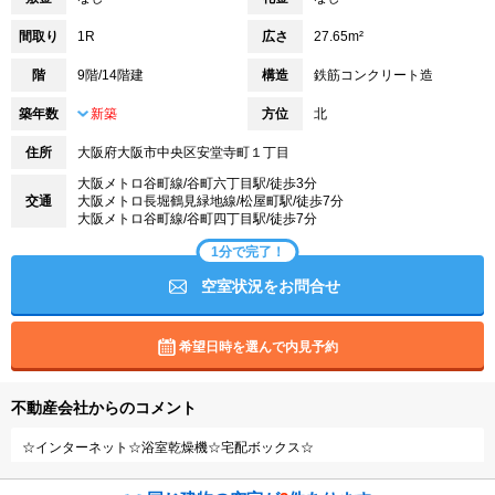
間取り
1R
広さ
27.65m²
階
9階/14階建
構造
鉄筋コンクリート造
築年数
新築
方位
北
住所
大阪府大阪市中央区安堂寺町１丁目
大阪メトロ谷町線/谷町六丁目駅/徒歩3分
交通
大阪メトロ長堀鶴見緑地線/松屋町駅/徒歩7分
大阪メトロ谷町線/谷町四丁目駅/徒歩7分
1分で完了！
空室状況をお問合せ
希望日時を選んで内見予約
不動産会社からのコメント
☆インターネット☆浴室乾燥機☆宅配ボックス☆