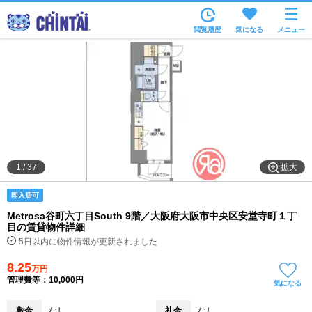
お部屋を探す
閲覧履歴
気になる
メニュー
沿線・駅から
住所から
家賃相場から
通勤通学時間から
物件特集から
拡大
1
/
37
不動産会社から
即入居可
TOP
Metrosa谷町六丁目South 9階／大阪府大阪市中央区安堂寺町１丁
目の賃貸物件詳細
5日以内に物件情報が更新されました
8.25
万円
管理費等：10,000円
気になる
敷金
なし
礼金
なし