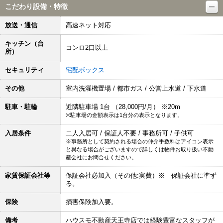
こだわり設備・特徴
放送・通信
高速ネット対応
キッチン（台
コンロ2口以上
所）
セキュリティ
宅配ボックス
その他
室内洗濯機置場 / 都市ガス / 公営上水道 / 下水道
駐車・駐輪
近隣駐車場 1台 （28,000円/月） ※20m
※駐車場の金額表示は1台分の表示となります。
入居条件
二人入居可 / 保証人不要 / 事務所可 / 子供可
※事務所として契約される場合の仲介手数料はアイコン表示
と異なる場合がございますので詳しくは物件お取り扱い不動
産会社にお問合せください。
家賃保証会社等
保証会社必加入（その他:実費）※ 保証会社に準ず
る。
保険
損害保険加入要。
備考
ハウスモ不動産天王寺店では経験豊富なスタッフが