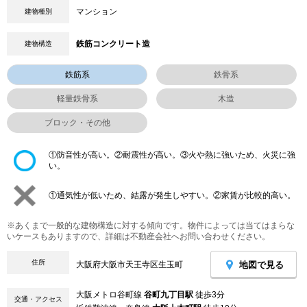
マンション
建物種別
鉄筋コンクリート造
建物構造
鉄筋系
鉄骨系
軽量鉄骨系
木造
ブロック・その他
①防音性が高い。②耐震性が高い。③火や熱に強いため、火災に強
い。
①通気性が低いため、結露が発生しやすい。②家賃が比較的高い。
※あくまで一般的な建物構造に対する傾向です。物件によっては当てはまらな
いケースもありますので、詳細は不動産会社へお問い合わせください。
住所
地図で見る
大阪府大阪市天王寺区生玉町
大阪メトロ谷町線
谷町九丁目駅
徒歩3分
交通・アクセス