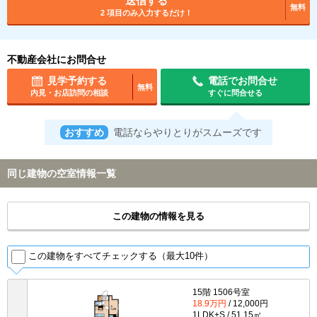
送信する
無料
2 項目のみ入力するだけ！
不動産会社にお問合せ
見学予約する
電話でお問合せ
無料
内見・お店訪問の相談
すぐに問合せる
おすすめ
電話ならやりとりがスムーズです
同じ建物の空室情報一覧
この建物の情報を見る
この建物をすべてチェックする（最大10件）
15階 1506号室
18.9万円
/ 12,000円
1LDK+S / 51.15㎡