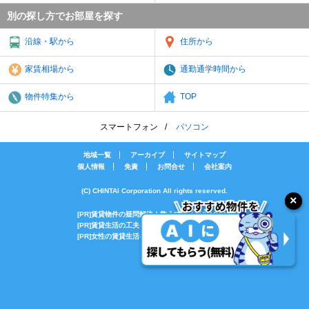
別の探し方でお部屋を探す
沿線・駅から
住所から
家賃相場から
通勤通学時間から
物件特集から
TOP
スマートフォン
パソコン
地域一覧
アーカイブ
サイトマップ
個人情報
免責
お問合せ
会社案内
(C) CHINTAI Corporation All rights reserved.
[PR]賃貸物件の疑問解決！教えてエイブルAGENT
[PR]賃貸生活の工夫を紹介！CHINTAI情報局
[PR]女性の賃貸生活を応援！Woman.CHINTAI