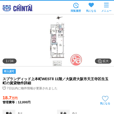
お部屋を探す
閲覧履歴
気になる
メニュー
沿線・駅から
住所から
家賃相場から
通勤通学時間から
物件特集から
拡大
1
/
34
不動産会社から
即入居可
TOP
スプランディッド上本町WESTⅡ 11階／大阪府大阪市天王寺区生玉
町の賃貸物件詳細
7日以内に物件情報が更新されました
18.7
万円
管理費等：12,000円
気になる
敷金
なし
礼金
なし