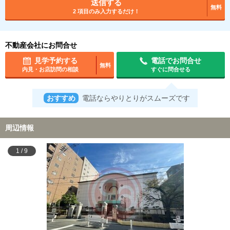
送信する
無料
2 項目のみ入力するだけ！
不動産会社にお問合せ
見学予約する
電話でお問合せ
無料
内見・お店訪問の相談
すぐに問合せる
おすすめ
電話ならやりとりがスムーズです
周辺情報
1
/
9