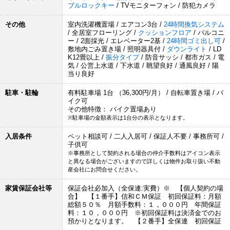
ブルロックキー
/ TVモニターフォン / 防犯カメラ
その他
室内洗濯機置場 / エアコン3台 /
24時間換気システム
/ 全居室フローリング /
クッションフロア
/ バルコニ
ー / 2面採光 / エレベーター2基 /
24時間ゴミ出し可
/
敷地内ごみ置き場 / 照明器具付 /
ダウンライト
/ LD
K12畳以上 /
振分タイプ
/ 防音サッシ / 都市ガス / 電
気 / 公営上水道 / 下水道 / 眺望良好 / 通風良好 / 陽
当り良好
駐車・駐輪
有料駐車場 1台 （36,300円/月） / 自転車置き場 / バ
イク可
その他特徴： バイク置場あり
※駐車場の金額表示は1台分の表示となります。
入居条件
ペット相談可 / 二人入居可 / 保証人不要 / 事務所可 /
子供可
※事務所として契約される場合の仲介手数料はアイコン表示
と異なる場合がございますので詳しくは物件お取り扱い不動
産会社にお問合せください。
家賃保証会社等
保証会社必加入（全保連:実費）※ 【個人契約の場
合】 【１番手】信和ＣＭ保証 初回保証料：月額
総額５０％ 月額手数料：１，０００円 年間保証
料：１０，０００円 ※初回保証料は決済金でのお
預かりとなります。 【２番手】全保連 初回保証