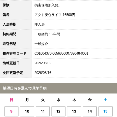
保険
損害保険加入要。
備考
アクト安心ライフ 16500円
入居時期
即入居
契約期間
一般契約：2年間
取引形態
一般媒介
物件管理コード
C01004370-065685000789048-0001
情報更新日
2026/08/02
次回更新予定
2026/08/16
希望日時を選んで見学予約
日
月
火
水
木
金
土
9
10
11
12
13
14
15