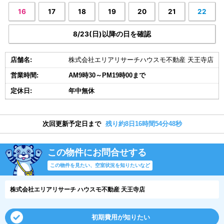
16
17
18
19
20
21
22
8/23(日)以降の日を確認
店舗名:
株式会社エリアリサーチハウスモ不動産 天王寺店
営業時間:
AM9時30～PM19時00まで
定休日:
年中無休
次回更新予定日まで
残り約8日16時間54分47秒
この物件にお問合せする
この物件を見たい、空室状況を知りたいなど
株式会社エリアリサーチ ハウスモ不動産 天王寺店
初期費用が知りたい