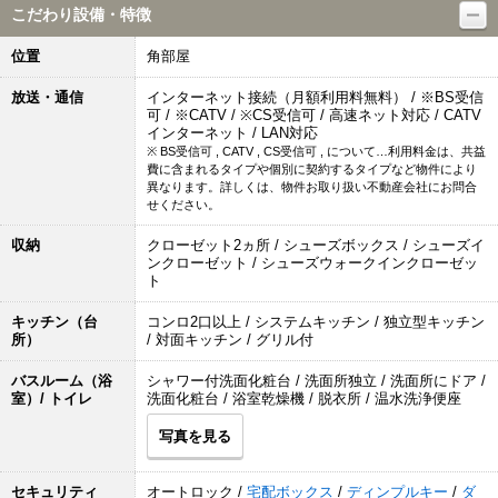
こだわり設備・特徴
位置
角部屋
放送・通信
インターネット接続（月額利用料無料） / ※BS受信
可 / ※CATV / ※CS受信可 / 高速ネット対応 / CATV
インターネット / LAN対応
※ BS受信可 , CATV , CS受信可 , について…利用料金は、共益
費に含まれるタイプや個別に契約するタイプなど物件により
異なります。詳しくは、物件お取り扱い不動産会社にお問合
せください。
収納
クローゼット2ヵ所 / シューズボックス / シューズイ
ンクローゼット / シューズウォークインクローゼッ
ト
キッチン（台
コンロ2口以上 / システムキッチン / 独立型キッチン
所）
/ 対面キッチン / グリル付
バスルーム（浴
シャワー付洗面化粧台 / 洗面所独立 / 洗面所にドア /
室）/ トイレ
洗面化粧台 / 浴室乾燥機 / 脱衣所 / 温水洗浄便座
写真を見る
セキュリティ
オートロック /
宅配ボックス
/
ディンプルキー
/
ダ