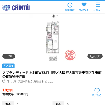
お部屋を探す
閲覧履歴
気になる
メニュー
沿線・駅から
住所から
家賃相場から
通勤通学時間から
物件特集から
拡大
1
/
34
不動産会社から
即入居可
TOP
スプランディッド上本町WESTⅡ 4階／大阪府大阪市天王寺区生玉町
の賃貸物件詳細
7日以内に物件情報が更新されました
18
万円
管理費等：12,000円
気になる
敷金
なし
礼金
なし