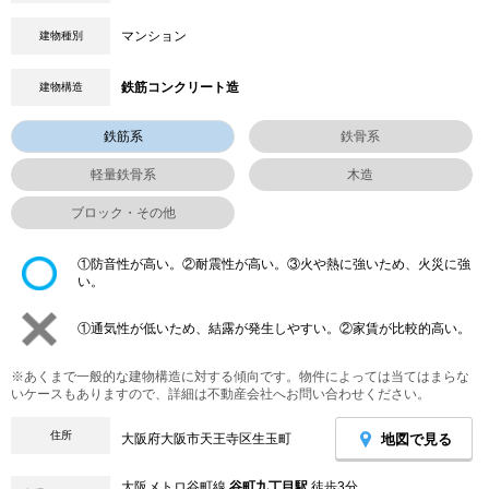
マンション
建物種別
鉄筋コンクリート造
建物構造
鉄筋系
鉄骨系
軽量鉄骨系
木造
ブロック・その他
①防音性が高い。②耐震性が高い。③火や熱に強いため、火災に強
い。
①通気性が低いため、結露が発生しやすい。②家賃が比較的高い。
※あくまで一般的な建物構造に対する傾向です。物件によっては当てはまらな
いケースもありますので、詳細は不動産会社へお問い合わせください。
住所
地図で見る
大阪府大阪市天王寺区生玉町
大阪メトロ谷町線
谷町九丁目駅
徒歩3分