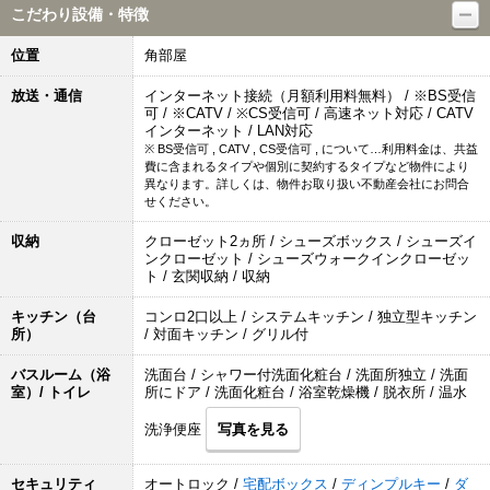
こだわり設備・特徴
位置
角部屋
放送・通信
インターネット接続（月額利用料無料） / ※BS受信
可 / ※CATV / ※CS受信可 / 高速ネット対応 / CATV
インターネット / LAN対応
※ BS受信可 , CATV , CS受信可 , について…利用料金は、共益
費に含まれるタイプや個別に契約するタイプなど物件により
異なります。詳しくは、物件お取り扱い不動産会社にお問合
せください。
収納
クローゼット2ヵ所 / シューズボックス / シューズイ
ンクローゼット / シューズウォークインクローゼッ
ト / 玄関収納 / 収納
キッチン（台
コンロ2口以上 / システムキッチン / 独立型キッチン
所）
/ 対面キッチン / グリル付
バスルーム（浴
洗面台 / シャワー付洗面化粧台 / 洗面所独立 / 洗面
室）/ トイレ
所にドア / 洗面化粧台 / 浴室乾燥機 / 脱衣所 / 温水
洗浄便座
写真を見る
セキュリティ
オートロック /
宅配ボックス
/
ディンプルキー
/
ダ