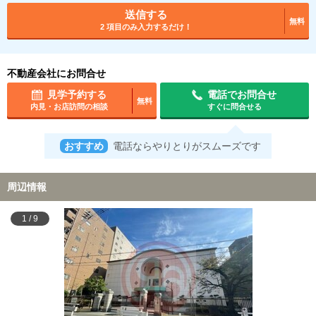
送信する
無料
2 項目のみ入力するだけ！
不動産会社にお問合せ
見学予約する
電話でお問合せ
無料
内見・お店訪問の相談
すぐに問合せる
おすすめ
電話ならやりとりがスムーズです
周辺情報
1
/
9