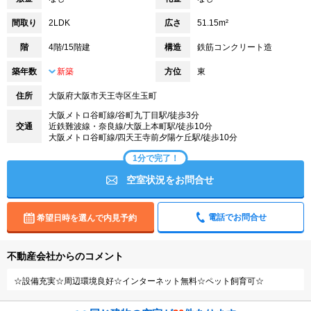
間取り
2LDK
広さ
51.15m²
階
4階/15階建
構造
鉄筋コンクリート造
築年数
新築
方位
東
住所
大阪府大阪市天王寺区生玉町
大阪メトロ谷町線/谷町九丁目駅/徒歩3分
交通
近鉄難波線・奈良線/大阪上本町駅/徒歩10分
大阪メトロ谷町線/四天王寺前夕陽ケ丘駅/徒歩10分
1分で完了！
空室状況をお問合せ
電話でお問合せ
希望日時を選んで内見予約
不動産会社からのコメント
☆設備充実☆周辺環境良好☆インターネット無料☆ペット飼育可☆