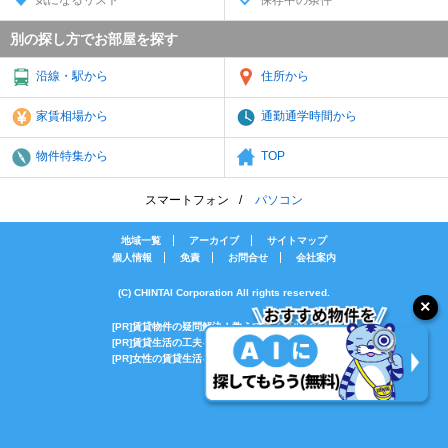
別の探し方でお部屋を探す
沿線・駅から
住所から
家賃相場から
通勤通学時間から
物件特集から
TOP
スマートフォン
パソコン
地域一覧
アーカイブ
サイトマップ
個人情報
免責
お問合せ
会社案内
(C) CHINTAI Corporation All rights reserved.
[PR]賃貸物件の疑問解決！教えてエイブルAGENT
[PR]賃貸生活の工夫を紹介！CHINTAI情報局
[PR]女性の賃貸生活を応援！Woman.CHINTAI