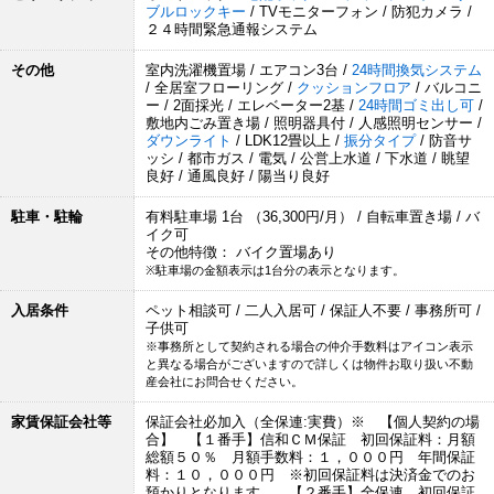
ブルロックキー
/ TVモニターフォン / 防犯カメラ /
２４時間緊急通報システム
その他
室内洗濯機置場 / エアコン3台 /
24時間換気システム
/ 全居室フローリング /
クッションフロア
/ バルコニ
ー / 2面採光 / エレベーター2基 /
24時間ゴミ出し可
/
敷地内ごみ置き場 / 照明器具付 / 人感照明センサー /
ダウンライト
/ LDK12畳以上 /
振分タイプ
/ 防音サ
ッシ / 都市ガス / 電気 / 公営上水道 / 下水道 / 眺望
良好 / 通風良好 / 陽当り良好
駐車・駐輪
有料駐車場 1台 （36,300円/月） / 自転車置き場 / バ
イク可
その他特徴： バイク置場あり
※駐車場の金額表示は1台分の表示となります。
入居条件
ペット相談可 / 二人入居可 / 保証人不要 / 事務所可 /
子供可
※事務所として契約される場合の仲介手数料はアイコン表示
と異なる場合がございますので詳しくは物件お取り扱い不動
産会社にお問合せください。
家賃保証会社等
保証会社必加入（全保連:実費）※ 【個人契約の場
合】 【１番手】信和ＣＭ保証 初回保証料：月額
総額５０％ 月額手数料：１，０００円 年間保証
料：１０，０００円 ※初回保証料は決済金でのお
預かりとなります。 【２番手】全保連 初回保証