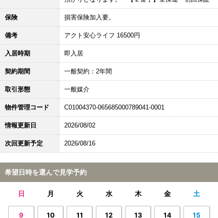
保険
損害保険加入要。
備考
アクト安心ライフ 16500円
入居時期
即入居
契約期間
一般契約：2年間
取引形態
一般媒介
物件管理コード
C01004370-065685000789041-0001
情報更新日
2026/08/02
次回更新予定
2026/08/16
希望日時を選んで見学予約
日
月
火
水
木
金
土
9
10
11
12
13
14
15