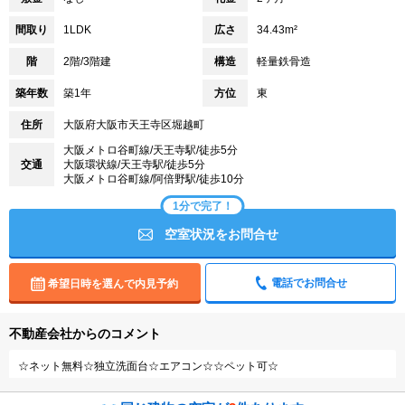
間取り
1LDK
広さ
34.43m²
階
2階/3階建
構造
軽量鉄骨造
築年数
築1年
方位
東
住所
大阪府大阪市天王寺区堀越町
大阪メトロ谷町線/天王寺駅/徒歩5分
交通
大阪環状線/天王寺駅/徒歩5分
大阪メトロ谷町線/阿倍野駅/徒歩10分
1分で完了！
空室状況をお問合せ
電話でお問合せ
希望日時を選んで内見予約
不動産会社からのコメント
☆ネット無料☆独立洗面台☆エアコン☆☆ペット可☆