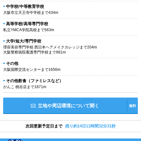
中学校/中等教育学校
大阪市立天王寺中学校まで434m
高等学校/高等専門学校
私立YMCA学院高校まで563m
大学/短大/専門学校
理容美容専門学校 西日本ヘアメイクカレッジまで204m
大阪警察病院看護専門学校まで981m
その他
大阪国際交流センターまで1656m
その他飲食（ファミレスなど）
がんこ 桃谷店まで1871m
立地や周辺環境について聞く
無料
次回更新予定日まで
残り約14日11時間32分31秒