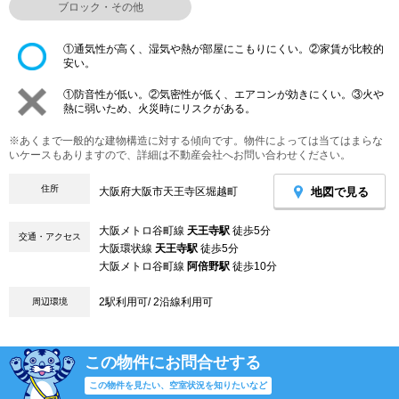
ブロック・その他
①通気性が高く、湿気や熱が部屋にこもりにくい。②家賃が比較的
安い。
①防音性が低い。②気密性が低く、エアコンが効きにくい。③火や
熱に弱いため、火災時にリスクがある。
※あくまで一般的な建物構造に対する傾向です。物件によっては当てはまらな
いケースもありますので、詳細は不動産会社へお問い合わせください。
住所
地図で見る
大阪府大阪市天王寺区堀越町
大阪メトロ谷町線
天王寺駅
徒歩5分
交通・アクセス
大阪環状線
天王寺駅
徒歩5分
大阪メトロ谷町線
阿倍野駅
徒歩10分
2駅利用可/ 2沿線利用可
周辺環境
この物件にお問合せする
この物件を見たい、空室状況を知りたいなど