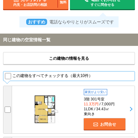
無料
内見・お店訪問の相談
すぐに問合せる
おすすめ
電話ならやりとりがスムーズです
同じ建物の空室情報一覧
この建物の情報を見る
この建物をすべてチェックする（最大10件）
家賃がより安い
3階 301号室
11.3万円
/ 7,000円
1LDK / 34.43㎡
東向き
お問合せ