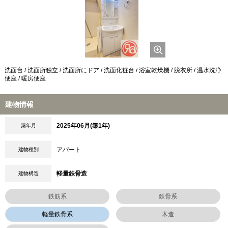
洗面台 / 洗面所独立 / 洗面所にドア / 洗面化粧台 / 浴室乾燥機 / 脱衣所 / 温水洗浄
便座 / 暖房便座
建物情報
2025年06月(築1年)
築年月
アパート
建物種別
軽量鉄骨造
建物構造
鉄筋系
鉄骨系
軽量鉄骨系
木造