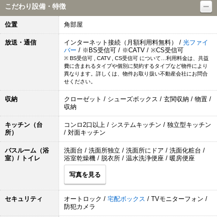
こだわり設備・特徴
位置
角部屋
放送・通信
インターネット接続（月額利用料無料） /
光ファイ
バー
/ ※BS受信可 / ※CATV / ※CS受信可
※ BS受信可 , CATV , CS受信可 について…利用料金は、共益
費に含まれるタイプや個別に契約するタイプなど物件により
異なります。詳しくは、物件お取り扱い不動産会社にお問合
せください。
収納
クローゼット / シューズボックス / 玄関収納 / 物置 /
収納
キッチン（台
コンロ2口以上 / システムキッチン / 独立型キッチン
所）
/ 対面キッチン
バスルーム（浴
洗面台 / 洗面所独立 / 洗面所にドア / 洗面化粧台 /
室）/ トイレ
浴室乾燥機 / 脱衣所 / 温水洗浄便座 / 暖房便座
写真を見る
セキュリティ
オートロック /
宅配ボックス
/ TVモニターフォン /
防犯カメラ