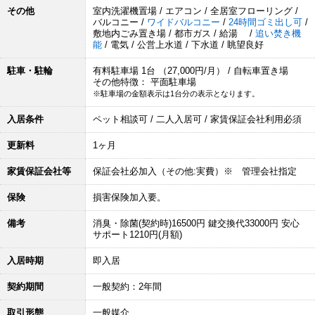
その他
室内洗濯機置場 / エアコン / 全居室フローリング /
バルコニー /
ワイドバルコニー
/
24時間ゴミ出し可
/
敷地内ごみ置き場 / 都市ガス / 給湯 /
追い焚き機
能
/ 電気 / 公営上水道 / 下水道 / 眺望良好
駐車・駐輪
有料駐車場 1台 （27,000円/月） / 自転車置き場
その他特徴： 平面駐車場
※駐車場の金額表示は1台分の表示となります。
入居条件
ペット相談可 / 二人入居可 / 家賃保証会社利用必須
更新料
1ヶ月
家賃保証会社等
保証会社必加入（その他:実費）※ 管理会社指定
保険
損害保険加入要。
備考
消臭・除菌(契約時)16500円 鍵交換代33000円 安心
サポート1210円(月額)
入居時期
即入居
契約期間
一般契約：2年間
取引形態
一般媒介