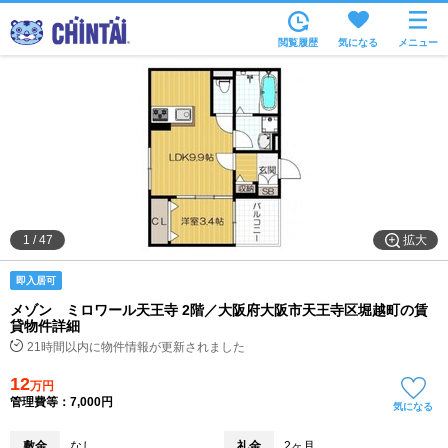
お部屋を探す
閲覧履歴
気になる
メニュー
沿線・駅から
住所から
家賃相場から
通勤通学時間から
物件特集から
拡大
1
/
47
不動産会社から
即入居可
TOP
メゾン ミロワール天王寺 2階／大阪府大阪市天王寺区堀越町の賃
貸物件詳細
21時間以内に物件情報が更新されました
12
万円
管理費等：7,000円
気になる
敷金
なし
礼金
2ヶ月