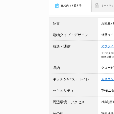
敷地内ゴミ置き場
オートロッ
位置
角部屋
/
建物タイプ・デザイン
外壁タイ
放送・通信
光ファイ
※ BS受
動産会社に
収納
クローゼ
キッチン/バス・トイレ
ガスコン
セキュリティ
TVモニ
周辺環境・アクセス
2駅利用
その他
室内洗濯