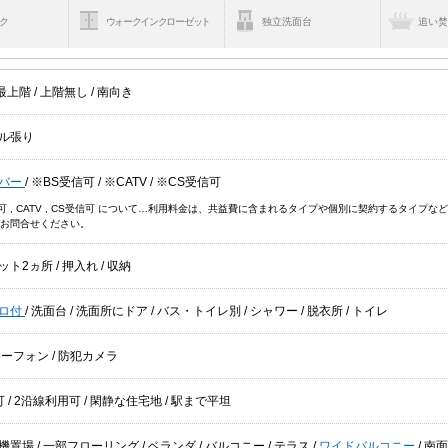
ク
ウォークインクローゼット
独立洗面台
追い
最上階
/
上階無し
/
南向き
ル張り
バー
/
※BS受信可
/
※CATV
/
※CS受信可
信可 , CATV , CS受信可 について…利用料金は、共益費に含まれるタイプや個別に契約するタイ
お問合せください。
ット2ヵ所
/
押入れ
/
収納
ロ付
/
洗面台
/
洗面所にドア
/
バス・トイレ別
/
シャワー
/
脱衣所
/
トイレ
ターフォン
/
防犯カメラ
可
/
2沿線利用可
/
閑静な住宅地
/
駅まで平坦
機置場
/
一部フローリング
/
ベランダ
/
バルコニー
/
テラス
/
ワイドバルコニー
/
南