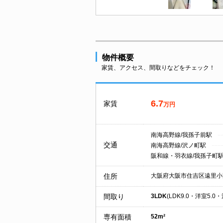
物件概要
家賃、アクセス、間取りなどをチェック！
6.7
家賃
万円
南海高野線/我孫子前駅
交通
南海高野線/沢ノ町駅
阪和線・羽衣線/我孫子町
住所
大阪府大阪市住吉区遠里小
間取り
3LDK
(LDK9.0・洋室5.0・
専有面積
52m²