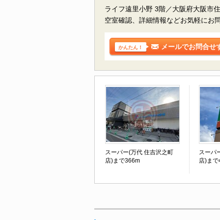
ライフ遠里小野 3階／大阪府大阪市
空室確認、詳細情報などお気軽にお
メールでお問合せ
かんたん！
スーパー(万代 住吉沢之町
スーパ
店)まで366m
店)まで