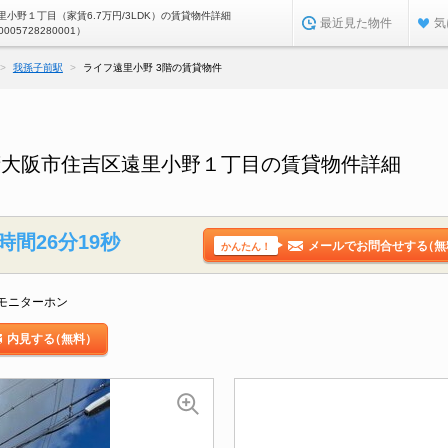
小野１丁目（家賃6.7万円/3LDK）の賃貸物件詳細
最近見た物件
気
0005728280001）
我孫子前駅
ライフ遠里小野 3階の賃貸物件
府大阪市住吉区遠里小野１丁目の賃貸物件詳細
時間26分18秒
メールでお問合せする
（無
かんたん！
モニターホン
内見する
（無料）