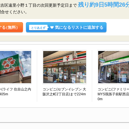
残り約9日5時間26
住吉区遠里小野１丁目の
次回更新予定日まで
問合せください。
する
（無料）
気になるリストに追加する
とりあえず
ー(ライフ 住吉山之内
コンビニ(セブンイレブン 大
コンビニ(ファミリ
405m
阪沢之町2丁目店)まで224m
MYS我孫子前駅西店
0m