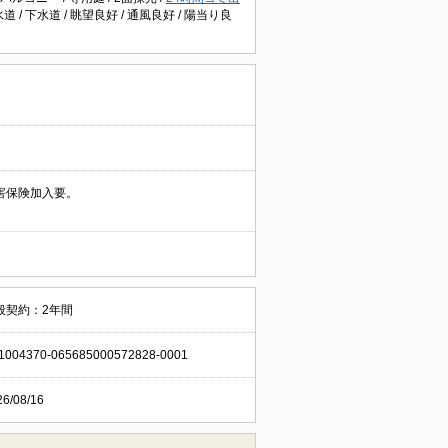
水道
/
下水道
/
眺望良好
/
通風良好
/
陽当り良
害保険加入要。
般契約：2年間
1004370-065685000572828-0001
26/08/16