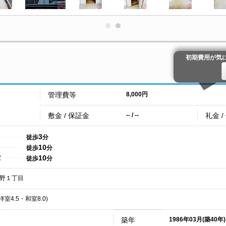
初期費用が気
管理費等
8,000円
敷金 / 保証金
礼金 /
-- / --
3
徒歩
分
10
徒歩
分
10
駅
徒歩
分
野１丁目
洋室4.5・和室8.0)
築年
1986年03月(築40年)