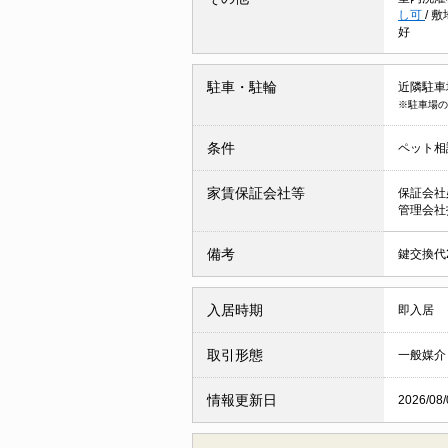
し可
/
敷
好
駐車・駐輪
近隣駐車場
※駐車場の
条件
ペット相
家賃保証会社等
保証会社
管理会社
備考
鍵交換代2
入居時期
即入居
取引形態
一般媒介
情報更新日
2026/08/