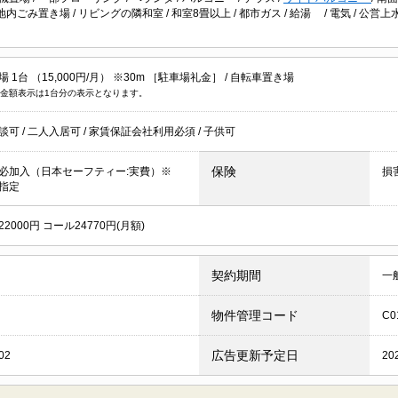
地内ごみ置き場
/
リビングの隣和室
/
和室8畳以上
/
都市ガス
/
給湯
/
電気
/
公営上
 1台 （15,000円/月） ※30m ［駐車場礼金］ /
自転車置き場
金額表示は1台分の表示となります。
談可
/
二人入居可
/
家賃保証会社利用必須
/
子供可
保険
必加入（日本セーフティー:実費）※
損
指定
2000円 コール24770円(月額)
契約期間
一
物件管理コード
C0
広告更新予定日
02
20