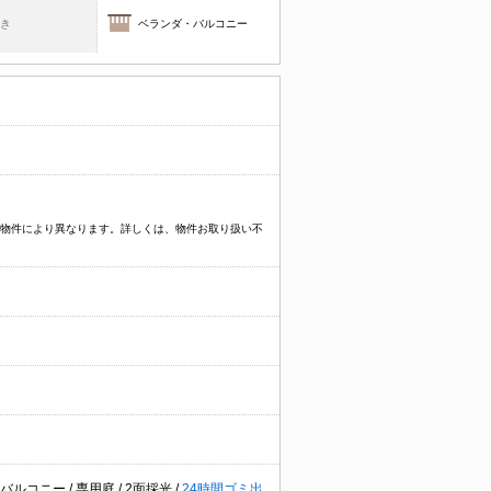
焚き
ベランダ・バルコニー
プなど物件により異なります。詳しくは、物件お取り扱い不
面バルコニー
/
専用庭
/
2面採光
/
24時間ゴミ出