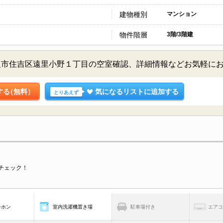
建物種別
マンション
物件階層
3階/3階建
阪市住吉区遠里小野１丁目の空室確認、詳細情報などお気軽に
する
（無料）
気になるリストに追加する
とりあえず
チェック！
ーホン
室内洗濯機置き場
駐車場付き
エア