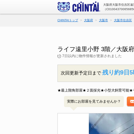
大阪府大阪市住吉区遠里
（C01004370065685
CHINTAIトップ
大阪府
大阪市
大阪市住吉区
ライフ遠里小野 3階／大阪
7日以内に物件情報が更新されました
残り約9日5
次回更新予定日まで
★最上階角部屋★２面採光★小型犬飼育可能★
実際にお部屋を見てみませんか？